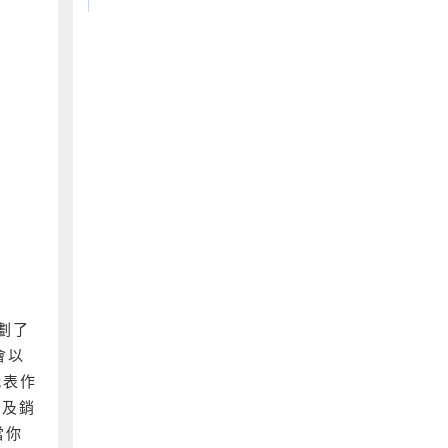
劃了
會以
代表作
以及銷
當你