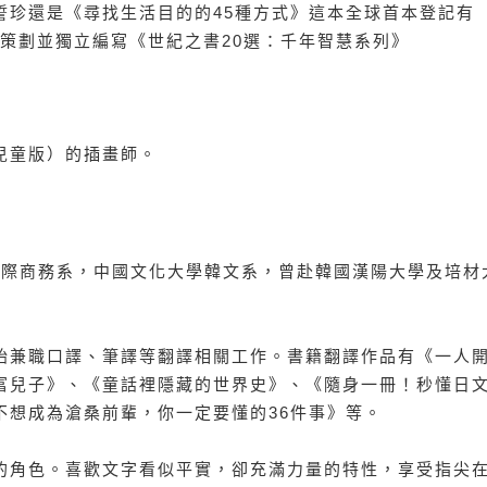
誓珍還是《尋找生活目的的45種方式》這本全球首本登記有
在策劃並獨立編寫《世紀之書20選：千年智慧系列》
兒童版）的插畫師。
ngham）國際商務系，中國文化大學韓文系，曾赴韓國漢陽大學及培
始兼職口譯、筆譯等翻譯相關工作。書籍翻譯作品有《一人
富兒子》、《童話裡隱藏的世界史》、《隨身一冊！秒懂日
不想成為滄桑前輩，你一定要懂的36件事》等。
的角色。喜歡文字看似平實，卻充滿力量的特性，享受指尖