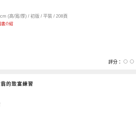
m (高/寬/厚) / 初版 / 平裝 / 208頁
圖書介紹
評分：
富翁的致富練習
！