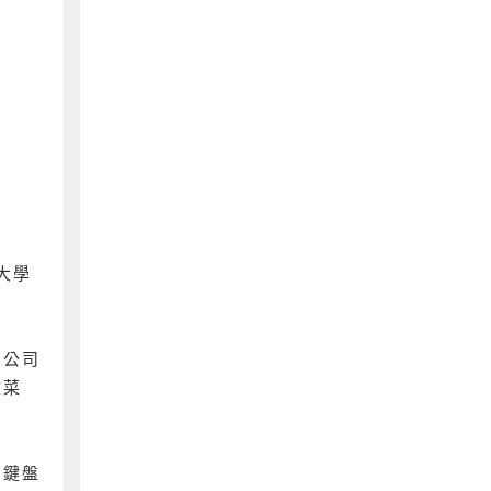
材大學
開公司
文菜
在鍵盤