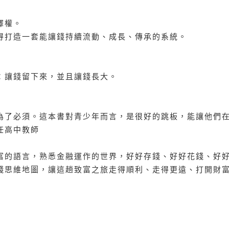
擇權。
得打造一套能讓錢持續流動、成長、傳承的系統。
：讓錢留下來，並且讓錢長大。
為了必須。這本書對青少年而言，是很好的跳板，能讓他們
任高中教師
富的語言，熟悉金融運作的世界，好好存錢、好好花錢、好
錢思維地圖，讓這趟致富之旅走得順利、走得更遠、打開財