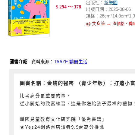
出版社：
新樂園
$ 294 ～ 378
出版日期：2025-08-06
規格：26cm*14.8cm*1.3c
→
6
共
筆
查價格、看
圖書介紹
- 資料來源：
TAAZE 讀冊生活
圖書名稱：金錢的祕密 （青少年版）：打造小
比考高分更重要的事，
從小開始的致富練習，這是你送給孩子最棒的禮物
韓國兒童教育文化研究院「優秀書籍」
★Yes24網路書店讀者9.9超高分推薦