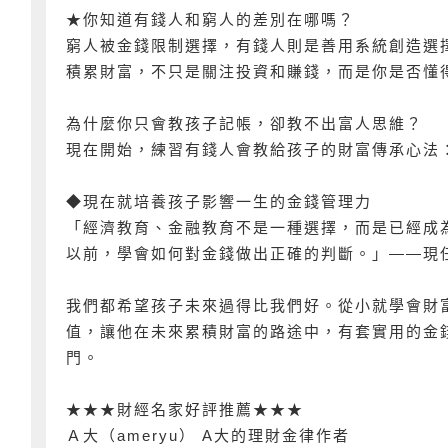
★你知道有錢人和窮人的差別在哪嗎？
窮人被金錢限制選擇，有錢人則是善用系統創造選
積累財富，不只是關注投資和賺錢，而是你是否懂
為什麼你只會教孩子記帳，卻教不出富人思維？
現在開始，練習有錢人會教給孩子的財富傳承心法
◆現在就培養孩子影響一生的金錢管理力
「經濟教育、金融教育不是一種選擇，而是已經成
以前，學會如何對金錢做出正確的判斷。」——現
我們都希望孩子未來過得比我們好。從小就學會財
值，讓他在未來累積財富的路途中，有套實用的金
門。
★★★財經名家好評推薦★★★
Ａ大（ameryu） A大的理財金律作者