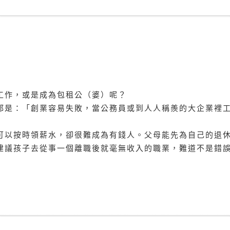
工作，或是成為包租公（婆）呢？
都是：「創業容易失敗，當公務員或到人人稱羨的大企業裡
可以按時領薪水，卻很難成為有錢人。父母能先為自己的退
建議孩子去從事一個離職後就毫無收入的職業，難道不是錯