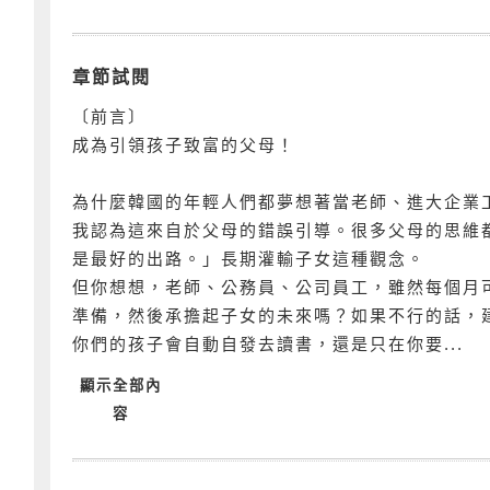
章節試閱
〔前言〕
成為引領孩子致富的父母！
為什麼韓國的年輕人們都夢想著當老師、進大企業
我認為這來自於父母的錯誤引導。很多父母的思維
是最好的出路。」長期灌輸子女這種觀念。
但你想想，老師、公務員、公司員工，雖然每個月
準備，然後承擔起子女的未來嗎？如果不行的話，
你們的孩子會自動自發去讀書，還是只在你要...
顯示全部內
容