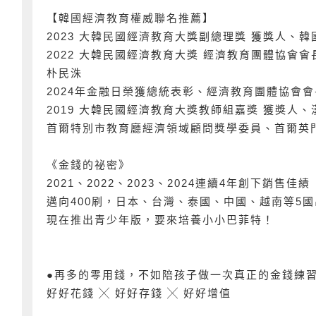
【韓國經濟教育權威聯名推薦】
2023 大韓民國經濟教育大獎副總理獎 獲獎人、
2022 大韓民國經濟教育大獎 經濟教育團體協會
朴民洙
2024年金融日榮獲總統表彰、經濟教育團體協會會
2019 大韓民國經濟教育大獎教師組嘉獎 獲獎人
首爾特別市教育廳經濟領域顧問獎學委員、首爾英
《金錢的祕密》
2021、2022、2023、2024連續4年創下銷售佳績
邁向400刷，日本、台灣、泰國、中國、越南等5
現在推出青少年版，要來培養小小巴菲特！
●再多的零用錢，不如陪孩子做一次真正的金錢練
好好花錢 ╳ 好好存錢 ╳ 好好增值