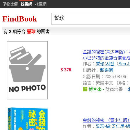
購物比價
找書網
找車網
FindBook
有
2
項符合
誓珍
的圖書
金錢的祕密(青少年版)
小巴菲特的金錢習慣養
作者：
誓珍
(
서진
（
Seo J
$ 378
出版社：
新樂園
出版日期：2025-08-06
語言：繁體中文 規格：平裝 / 2
博客來 -
財商培養
-
金錢的祕密 （青少年版
作者：
誓珍-編
;
姜仁晟-