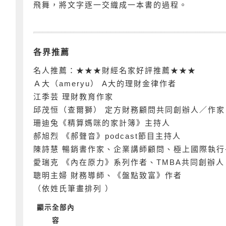
飛舞，將文字逐一交織成一本書的過程。
各界推薦
名人推薦：★★★財經名家好評推薦★★★
Ａ大（ameryu） A大的理財金律作者
江季芸 理財教育作家
邱茂恒（查爾獅） 定方財務顧問共同創辦人／作家
珊迪兔《精算媽咪的家計簿》主持人
郝旭烈 《郝聲音》podcast節目主持人
陳詩慧 暢銷書作家、企業講師顧問、極上國際執行
愛瑞克 《內在原力》系列作者、TMBA共同創辦人
聰明主婦 財務導師、《盤點致富》作者
（依姓氏筆畫排列 ）
顯示全部內
容