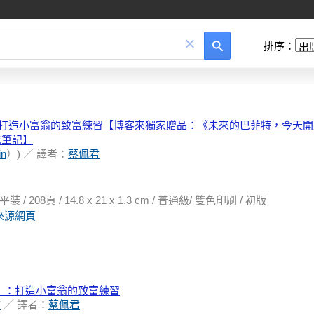
×
排序：
：打造小富翁的致富練習【博客來獨家贈品：《未來的巴菲特，今天
成筆記】
in
）) ／ 譯者：
蔡佩君
08頁 / 14.8 x 21 x 1.3 cm / 普通級/ 雙色印刷 / 初版
來源網頁
）：打造小富翁的致富練習
繪
／ 譯者：
蔡佩君