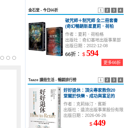
金石堂 - 今日66折
1
2
3
4
破咒師＋制咒師 全二冊套書
(奇幻暢銷新星夏莉．荷柏
格，師承邪惡奇幻天才「山
作者：夏莉．荷柏格
神」、神祕目眩的魔幻之
出版社：奇幻基地出版事業部
作！)
出版日期：2022-12-08
594
66折：
$
更多66折
Taaze 讀冊生活 - 暢銷排行榜
1
2
3
4
好好退休：頂尖專家教你20
堂關於快樂、成功與富足的
退休課
作者：克莉絲汀．賓斯
出版社：遠流出版事業股份有限
出版日期：2026-06-26
公司
449
$