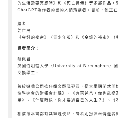
的生活需要冥想時》和《死亡禮儀》等多部作品。
ChatGPT為作者的書的人類策劃者。目前，他正
繪者
姜仁晟
《金錢的祕密》（青少年版）和《金錢的祕密》（
譯者簡介：
蔡佩君
英國伯明翰大學（University of Birmi
交換學生。
曾於遊戲公司擔任韓文翻譯專員，從大學期間就開
快學速會的財報會計課》、《有窮爸爸，你也能變
單》、《什麼時候，你才要過自己的人生？》、《
相信每本書都有其靈魂使命，譯者則扮演著傳遞者