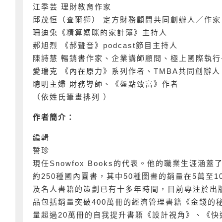
江季芸 理財教育作家
邱茂恒（查爾獅） 定方財務顧問共同創辦人／作家
珊迪兔《精算媽咪的家計簿》主持人
郝旭烈 《郝聲音》podcast節目主持人
陳詩慧 暢銷書作家、企業講師顧問、極上國際執行
愛瑞克 《內在原力》系列作者、TMBA共同創辦人
聰明主婦 財務導師、《盤點致富》作者
（依姓氏筆畫排列 ）
作者簡介：
編輯
誓珍
現任Snowfox Books的代表。他的職業生
約250種國內圖書，其中50種圖書的銷量在5萬至
及名人書籍的策劃已有十多年時間，目前專注於出
品包括銷量突破400萬冊的經濟管理書籍《金錢的
量超過20萬冊的自我提升書籍《設計視角》、《