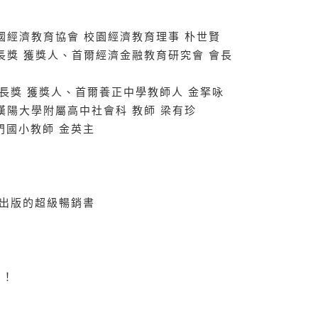
韓國經濟教育協會 校園經濟教育理事 朴世賢
會長獎 獲獎人、首爾經濟金融教育研究會 會長
長獎 獲獎人、首爾養正中學教師人 金拏咏
、漢陽大學附屬高中社會科 教師 梁有珍
門國小教師 金英主
國出版的超級暢銷書
習！