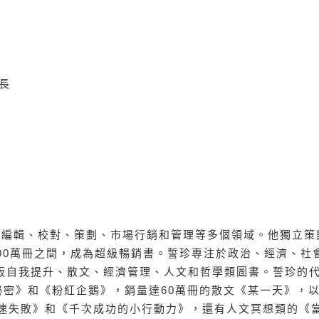
長
涯涵蓋了編輯、校對、策劃、市場行銷和管理等多個領域。他獨立策
100萬冊之間，成為超級暢銷書。誓珍專注於政治、經濟、社
版自我提升、散文、經濟管理、人文和哲學類圖書。誓珍的
秘密》和《粉紅企鵝》，銷量達60萬冊的散文《某一天》，
快速失敗》和《千次成功的小行動力》，還有人文冥想類的《