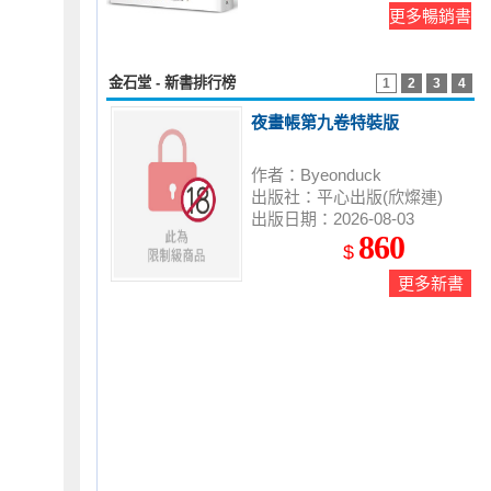
更多暢銷書
金石堂 - 新書排行榜
1
2
3
4
夜畫帳第九卷特裝版
作者：Byeonduck
出版社：平心出版(欣燦連)
出版日期：2026-08-03
860
$
更多新書