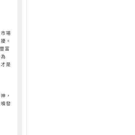
，市場
困擾。
豐富
夏為
」才是
精神，
情噴發