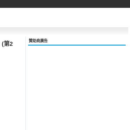
贊助商廣告
(第2