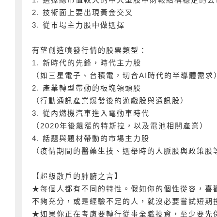
2. 技術面上要出現黃金交叉
3. 從市場主力股中做選擇
有望創造噴發行情的股票類型：
1. 新時代的先鋒，時代主力股
（如三星電子、台積電，切合AI時代的半導體需求
2. 產業轉型帶動的板塊領頭股
（行動通訊產業爆發後的遊戲股與通訊股）
3. 從內燃機汽車進入電動車時代
（2020年後飆漲的特斯拉，以及電池相關產業）
4. 話題與題材帶動的市場主力股
（疫情期間的醫藥生技、選舉時的人脈股與政策股
【超級散戶的肺腑之言】
★每個人都有不同的特性。假如你的個性從容，喜
不夠充分，或是經驗不足的人，就沒必要嘗試短期
★如果你正在考慮要轉行從事全職投資，至少要先保