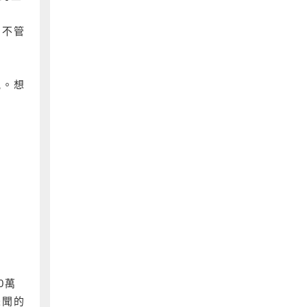
，不管
況。想
0萬
未聞的