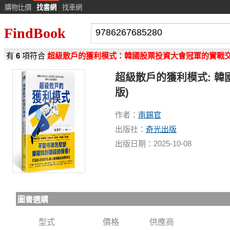
購物比價
找書網
找車網
FindBook
有
6
項符合
超級散戶的獲利模式：韓國股票投資大會冠軍的實戰
超級散戶的獲利模式: 韓
版)
作者：
南錫官
出版社：
奇光出版
出版日期：2025-10-08
圖書選購
型式
價格
供應商