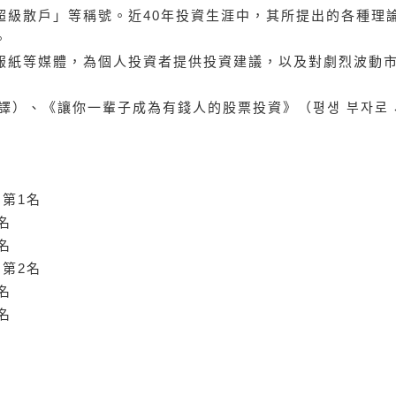
超級散戶」等稱號。近40年投資生涯中，其所提出的各種理
。
報紙等媒體，為個人投資者提供投資建議，以及對劇烈波動
暫譯）、《讓你一輩子成為有錢人的股票投資》（평생 부자로 
」第1名
名
名
」第2名
名
名