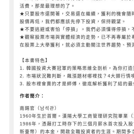
活費，那是最理想的了。
★只要股市還開著，交易還在繼續，獲利的機會隨
股價再低，我們都應該先停下投資，保持觀望。
★不要逃避或害怕「停損」。我們必須懂得停損，
★觀察股票市場與實體經濟的走勢，已不再專屬於
在股票上大舉獲利，就必須主動關注世界趨勢、預
【本書特色】
1. 韓國投資大賽冠軍的策略思維全剖析，為你打
2. 市場狀況難判斷，飆漲題材哪裡找？4大類行情
3. 股市裡會賣的才是師傅，徹底解析獲利了結的
作者簡介：
南錫官（남석관）
1960年生於首爾。漢陽大學工商管理研究院畢業
1986年，憑藉打工時存下的三個月薪水首次投入股市
新臺幣）的本金，開啟全職投資者的生涯。期間多