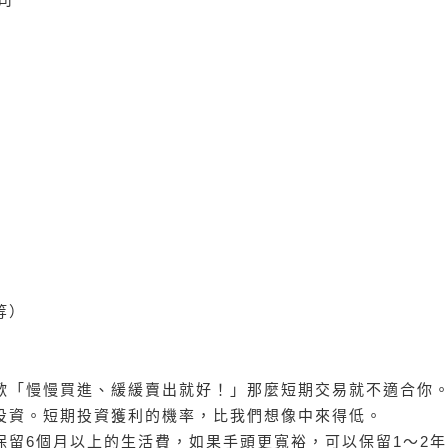
）
等）
歡「慢慢買進、緩緩賣出就好！」那麼短期交易就不適合你
投資。短期投資獲利的機率，比我們想像中來得低。
留6個月以上的生活費，如果手頭更寬裕，可以保留1～2年