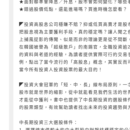
★面對聯準會降息／升息，股市會如何變化？哪些
★錯過股價低點，還能進場嗎？買進時機怎麼看？
◤投資高股息公司穩賺不賠？抑或低買高賣才是股
把股息視為主要獲利手段，真的穩定嗎？讓人聞之
上捕風捉影的傳聞、似是而非的理論更是從不間斷
在韓國被譽為「超級散戶」的南錫官，全職投資逾2
的資料與老道的經驗，為讀者提供實際可行的交易
例，點出了當今流行的「高股息」概念，其實反而
當今所有投資人投資股票的最大目的！
◤投資大會冠軍的「短．中．長」線布局原則，一
股市就是世界的縮影，從中就能看見我們生活的世
才能從中獲利。書中也提供了中長期投資的選股條
的股票類型，有效幫助讀者找出未來的投資趨勢與
中長期投資三大選股條件：
1. 選擇總市值較大的中大型股中財報結構穩定的公