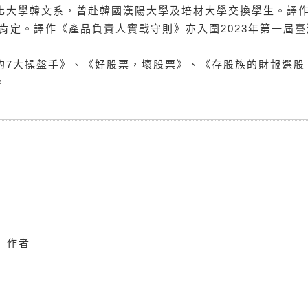
化大學韓文系，曾赴韓國漢陽大學及培材大學交換學生。譯
獎肯定。譯作《產品負責人實戰守則》亦入圍2023年第一屆
的7大操盤手》、《好股票，壞股票》、《存股族的財報選股
。
》作者