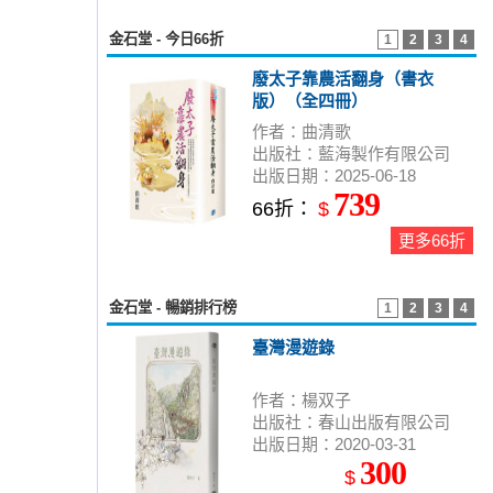
金石堂 - 今日66折
1
2
3
4
廢太子靠農活翻身（書衣
版）（全四冊）
作者：曲清歌
出版社：藍海製作有限公司
出版日期：2025-06-18
739
66折：
$
更多66折
金石堂 - 暢銷排行榜
1
2
3
4
臺灣漫遊錄
作者：楊双子
出版社：春山出版有限公司
出版日期：2020-03-31
300
$