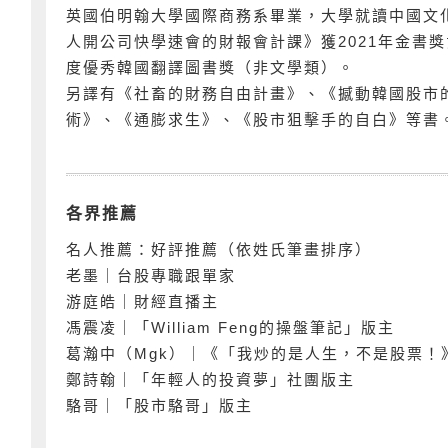
英國伯明翰大學國際商務系畢業，大學就讀中國文
人開公司快學速會的財報會計課》獲2021年金書
度優秀韓國翻譯圖書獎（非文學類）。
另譯有《社畜的財務自由計畫》、《撼動韓國股市
術》、《通膨求生》、《股市狙擊手的自白》等書
各界推薦
名人推薦：好評推薦（依姓氏筆畫排序）
老墨｜台股專職跟單家
游庭皓｜財經直播主
馮震凌｜「William Feng的操盤筆記」版主
葛瀚中（Mgk）｜《「我炒的是人生，不是股票！
鄭詩翰｜「年輕人的投資夢」社團版主
駱哥｜「股市駱哥」版主