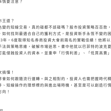
事情要注意？
市王道？
色變的短線交易，真的碰都不該碰嗎？股市投資策略百百款
，如何找到最適合自己的獲利方式，是投資新手永恆不變的
3年，6度取得知名券商投資大會前兩名的實戰佳績！他將以
手法與策略思維，破解市場迷思。書中他就以巴菲特的波克
可能侵蝕投資人的資本，並重申「行情利差」、「低買高賣
次搞懂！
界會如何跟隨流行運轉。與之相對的，投資人也需把握時代
件、短線操作的理想標的與進出場時機，甚至是可以創造行
方向！
司