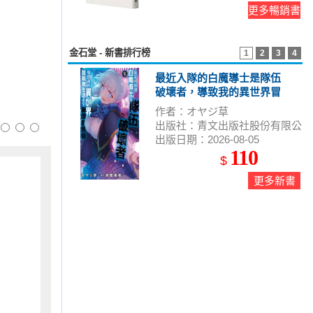
更多暢銷書
金石堂 - 新書排行榜
1
2
3
4
最近入隊的白魔導士是隊伍
破壞者，導致我的異世界冒
險者生活產生崩壞的危機(04)
作者：オヤジ草
出版社：青文出版社股份有限公
出版日期：2026-08-05
司
110
$
更多新書