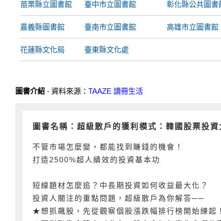
苗栗縣立圖書館
臺中市立圖書館
彰化縣公共圖書
嘉義縣圖書館
臺南市立圖書館
高雄市立圖書館
花蓮縣文化局
臺東縣文化處
圖書介紹
- 資料來源：
TAAZE 讀冊生活
圖書名稱：超級散戶的獲利模式：韓國股票投資
不管市場怎麼變，都能找到賺錢的機會！
打造2500%超人績效的投資基本功
短線題材怎麼追？中長期投資如何收益最大化？
投資人關注的重點問題，超級散戶為你解答──
★想抓飆股，先從觀察個股漲跌幅排行榜開始練起