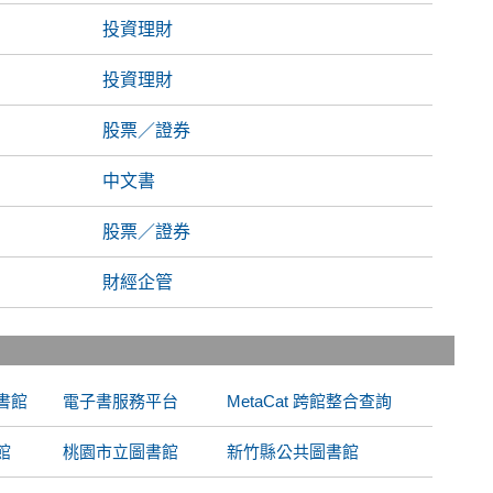
投資理財
投資理財
股票／證券
中文書
股票／證券
財經企管
書館
電子書服務平台
MetaCat 跨館整合查詢
館
桃園市立圖書館
新竹縣公共圖書館