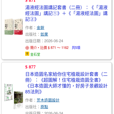
$ 871
湯液經法圖講記套書（二冊）：《「湯液
經法圖」講記①》＋《「湯液經法圖」講
記②》
作者：
金銳
出版社：
如果
出版日期：2026-06-24
簡介 • 比價 $ 871 ～ 1162
共5項
金石堂
$ 877
日本造園名家給你住宅植栽設計套書（二
冊）：《超圖解！住宅植栽造園全書》
《日本造園大師才懂的，好房子景觀設計
85法則》
作者：
荒木造園設計
出版社：
原點
出版日期：2026-06-24