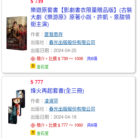
$ 739
樂遊原套書【影劇書衣限量贈品版】(古裝
大劇《樂游原》原著小說，許凱、景甜領
銜主演)
作者：
匪我思存
出版社：
春光出版股份有限公司
出版日期：2024-04-25
簡介 • 比價 $ 739 ～ 1008
共6項
金石堂
$ 777
烽火再起套書(全三冊)
作者：
凌淑芬
出版社：
春光出版股份有限公司
出版日期：2024-04-18
簡介 • 比價 $ 777 ～ 1060
共6項
金石堂