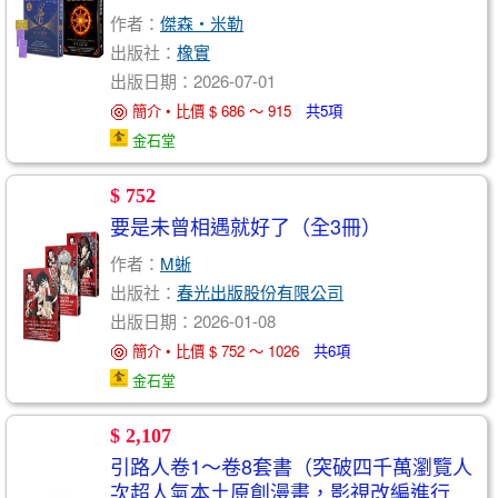
作者：
傑森・米勒
出版社：
橡實
出版日期：2026-07-01
簡介 • 比價 $ 686 ～ 915
共5項
金石堂
$ 752
要是未曾相遇就好了（全3冊）
作者：
M蜥
出版社：
春光出版股份有限公司
出版日期：2026-01-08
簡介 • 比價 $ 752 ～ 1026
共6項
金石堂
$ 2,107
引路人卷1～卷8套書（突破四千萬瀏覽人
次超人氣本土原創漫畫，影視改編進行