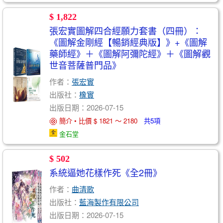
$ 1,822
張宏實圖解四合經願力套書（四冊）：
《圖解金剛經【暢銷經典版】》+《圖解
藥師經》＋《圖解阿彌陀經》＋《圖解觀
世音菩薩普門品》
作者：
張宏實
出版社：
橡實
出版日期：2026-07-15
簡介 • 比價 $ 1821 ～ 2180
共5項
金石堂
$ 502
系統逼她花樣作死《全2冊》
作者：
曲清歌
出版社：
藍海製作有限公司
出版日期：2026-07-15