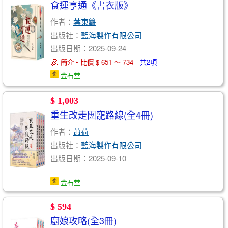
食運亨通《書衣版》
作者：
葉東籬
出版社：
藍海製作有限公司
出版日期：2025-09-24
簡介 • 比價 $ 651 ～ 734
共2項
金石堂
$ 1,003
重生改走團寵路線(全4冊)
作者：
蕭荷
出版社：
藍海製作有限公司
出版日期：2025-09-10
金石堂
$ 594
廚娘攻略(全3冊)