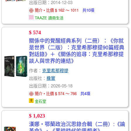
出版日期：2014-12-03
簡介 • 比價 $ 162 ～ 1011
共10項
TAAZE 讀冊生活
$ 574
關係中的覺醒經典系列（二冊）：《你就
是世界（二版）：克里希那穆提90篇經典
對話錄》＋《關係的追尋：克里希那穆提
談人與世界的連結》
作者：
克里希那穆提
出版社：
橡實
出版日期：2026-05-18
簡介 • 比價 $ 574 ～ 766
共4項
金石堂
$ 1,023
漢娜‧鄂蘭政治沉思錄合輯（二冊）:《論
革命》、《黑暗時代的思想者》