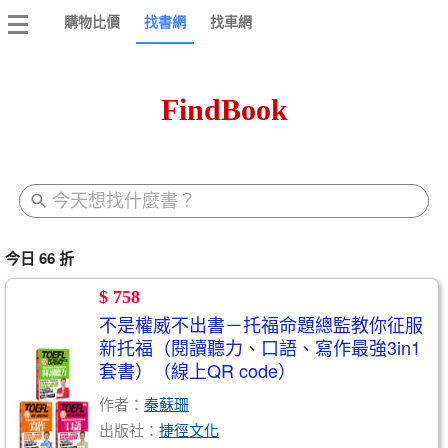
購物比價
找書網
找車網
FindBook
今日 66 折
$ 758
不是權威不出書－托福命題總監教你征服
新托福（閱讀聽力、口語、寫作最強3in1
套書）（線上QR code）
作者：
秦蘇珊
出版社：
捷徑文化