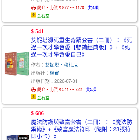
簡介 • 比價 $ 877 ～ 1170
共4項
金石堂
$ 541
艾妮塔瀕死重生奇蹟套書（二冊）：《死
過一次才學會愛【暢銷經典版】》+《死
過一次才學會愛自己》
作者：
艾妮塔・穆札尼
出版社：
橡實
出版日期：2026-07-01
簡介 • 比價 $ 541 ～ 722
共5項
金石堂
$ 686
魔法防護與致富套書（二冊）：《魔法防
禦術》+《致富魔法符印（隨附：23張符
印小卡）》