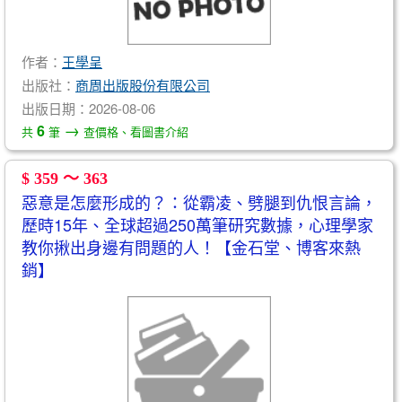
作者：
王學呈
出版社：
商周出版股份有限公司
出版日期：2026-08-06
→
6
共
筆
查價格、看圖書介紹
$ 359 ～ 363
惡意是怎麼形成的？：從霸凌、劈腿到仇恨言論，
歷時15年、全球超過250萬筆研究數據，心理學家
教你揪出身邊有問題的人！【金石堂、博客來熱
銷】