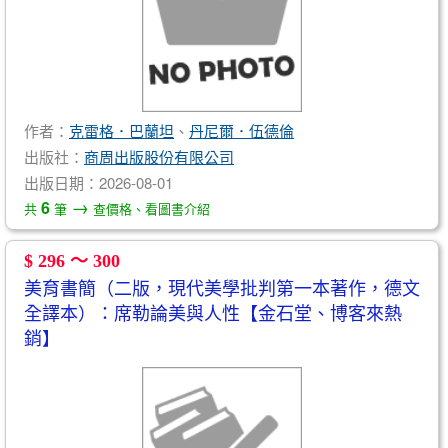
作者：
克雷格．巴蘭坦
、
丹尼爾．伍德倫
出版社：
商周出版股份有限公司
出版日期：2026-08-01
→
6
共
筆
查價格、看圖書介紹
$ 296 ～ 300
美育書簡（二版，現代美學批判第一本著作，德文
全譯本）：席勒論美與人性【金石堂、博客來熱
銷】