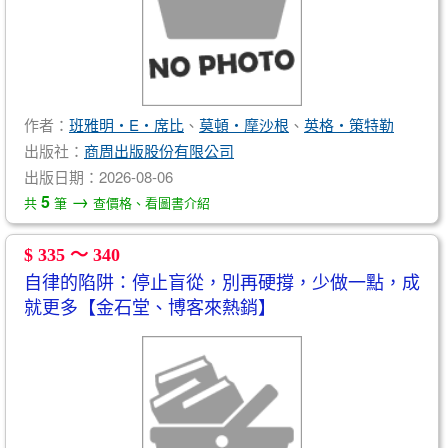
作者：
班雅明‧E‧席比
、
莫頓‧摩沙根
、
英格‧策特勒
出版社：
商周出版股份有限公司
出版日期：2026-08-06
→
5
共
筆
查價格、看圖書介紹
$ 335 ～ 340
自律的陷阱：停止盲從，別再硬撐，少做一點，成
就更多【金石堂、博客來熱銷】