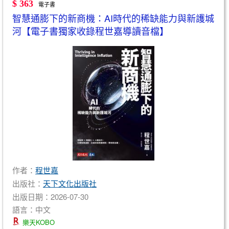
$ 363
電子書
智慧通膨下的新商機：AI時代的稀缺能力與新護城
河【電子書獨家收錄程世嘉導讀音檔】
作者：
程世嘉
出版社：
天下文化出版社
出版日期：2026-07-30
語言：中文
樂天KOBO