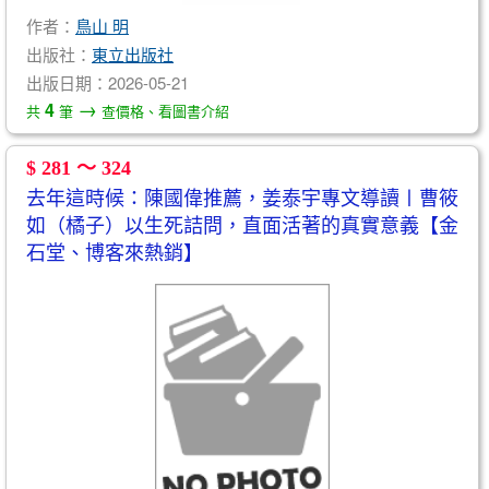
作者：
鳥山 明
出版社：
東立出版社
出版日期：2026-05-21
→
4
共
筆
查價格、看圖書介紹
$ 281 ～ 324
去年這時候：陳國偉推薦，姜泰宇專文導讀〡曹筱
如（橘子）以生死詰問，直面活著的真實意義【金
石堂、博客來熱銷】