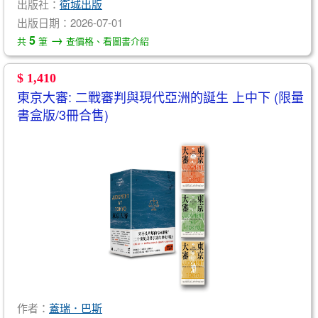
出版社：
衛城出版
出版日期：2026-07-01
→
5
共
筆
查價格、看圖書介紹
$ 1,410
東京大審: 二戰審判與現代亞洲的誕生 上中下 (限量
書盒版/3冊合售)
作者：
蓋瑞．巴斯