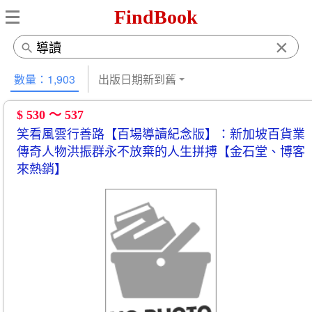
FindBook
×
數量：1,903
出版日期新到舊
$ 530 ～ 537
笑看風雲行善路【百場導讀紀念版】：新加坡百貨業
傳奇人物洪振群永不放棄的人生拼搏【金石堂、博客
來熱銷】