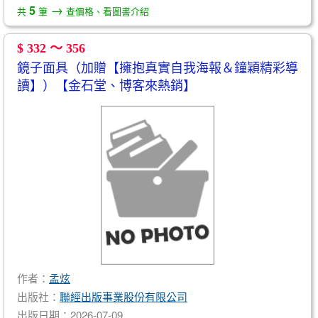
→
5
共
筆
查價格、看圖書介紹
$ 332 ～ 356
鏡子面具（加贈【擁抱真實自我海報＆鐘穎精彩導
讀】）【金石堂、博客來熱銷】
作者：
孟炫
出版社：
聯經出版事業股份有限公司
出版日期：2026-07-09