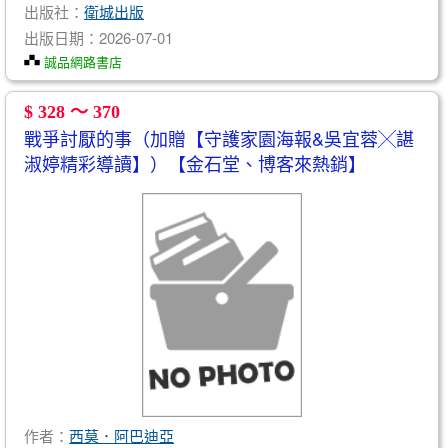
出版社：
衛城出版
出版日期：2026-07-01
誠品網路書店
$ 328 ～ 370
戰爭討厭的事（加贈【守護家園海報&吳宜蓉╳諶
淑婷精彩導讀】）【金石堂、博客來熱銷】
作者：
西莫．阿巴迪亞