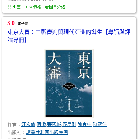
→
4
共
筆
查價格、看圖書介紹
$ 0
電子書
東京大審：二戰審判與現代亞洲的誕生【導讀與評
論專冊】
作者：
汪宏倫
,
阿潑
,
張國城
,
野島剛
,
陳宜中
,
陳冠任
出版社：
讀書共和國出版集團