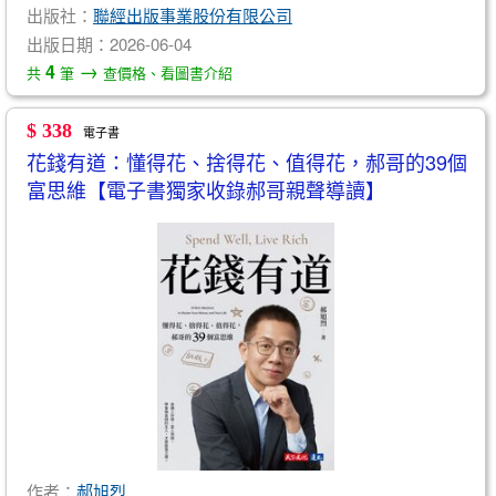
出版社：
聯經出版事業股份有限公司
出版日期：2026-06-04
→
4
共
筆
查價格、看圖書介紹
$ 338
電子書
花錢有道：懂得花、捨得花、值得花，郝哥的39個
富思維【電子書獨家收錄郝哥親聲導讀】
作者：
郝旭烈