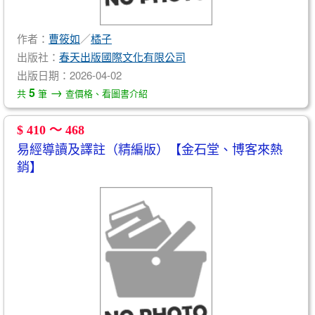
作者：
曹筱如
／
橘子
出版社：
春天出版國際文化有限公司
出版日期：2026-04-02
→
5
共
筆
查價格、看圖書介紹
$ 410 ～ 468
易經導讀及譯註（精編版）【金石堂、博客來熱
銷】