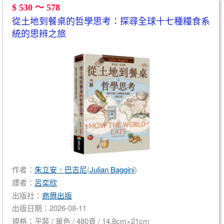
$ 530 ～ 578
從土地到餐桌的哲學思考：探尋全球十七種糧食系
統的思辨之旅
作者：
朱立安．巴吉尼
(
Julian Baggini
)
譯者：
呂奕欣
出版社：
商周出版
出版日期：2026-08-11
規格：平裝 / 單色 / 480頁 / 14.8cm×21cm