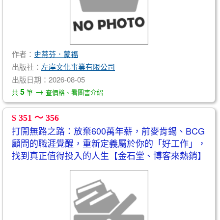
作者：
史蒂芬．蒙福
出版社：
左岸文化事業有限公司
出版日期：2026-08-05
→
5
共
筆
查價格、看圖書介紹
$ 351 ～ 356
打開無路之路：放棄600萬年薪，前麥肯錫、BCG
顧問的職涯覺醒，重新定義屬於你的「好工作」，
找到真正值得投入的人生【金石堂、博客來熱銷】