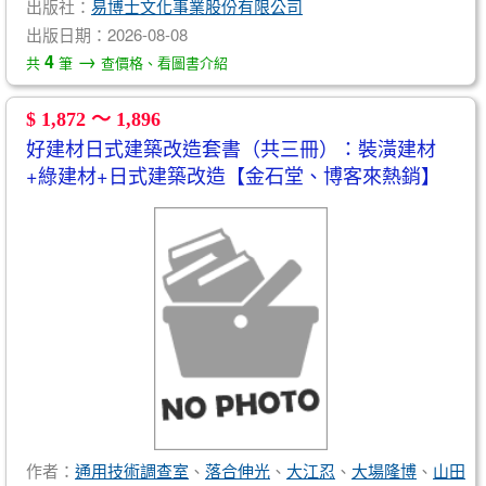
出版社：
易博士文化事業股份有限公司
出版日期：2026-08-08
→
4
共
筆
查價格、看圖書介紹
$ 1,872 ～ 1,896
好建材日式建築改造套書（共三冊）：裝潢建材
+綠建材+日式建築改造【金石堂、博客來熱銷】
作者：
通用技術調查室
、
落合伸光
、
大江忍
、
大場隆博
、
山田