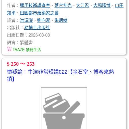
作者：
通用技術調查室
、
落合伸光
、
大江忍
、
大場隆博
、
山田
知平
、
田園都市建築家之會
譯者：
洪淳瀅
、
劉向潔
、
朱炳樹
出版社：
易博士出版社
出版日期：2026-08-08
語言：繁體書
TAAZE 讀冊生活
$ 250 ～ 253
懷疑論：牛津非常短講022【金石堂、博客來熱
銷】