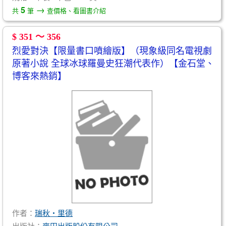
→
5
共
筆
查價格、看圖書介紹
$ 351 ～ 356
烈愛對決【限量書口噴繪版】（現象級同名電視劇
原著小說 全球冰球羅曼史狂潮代表作）【金石堂、
博客來熱銷】
作者：
瑞秋‧里德
出版社：
麥田出版股份有限公司