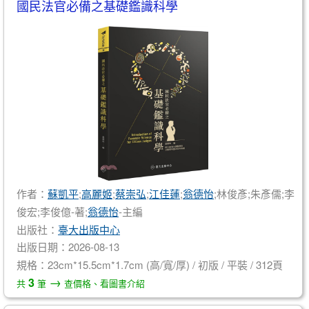
國民法官必備之基礎鑑識科學
作者：
蘇凱平
;
高麗姬
;
蔡崇弘
;
江佳蓮
;
翁德怡
;林俊彥;朱彥儒;李
俊宏;李俊億-著;
翁德怡
-主編
出版社：
臺大出版中心
出版日期：2026-08-13
規格：23cm*15.5cm*1.7cm (高/寬/厚) / 初版 / 平裝 / 312頁
→
3
共
筆
查價格、看圖書介紹