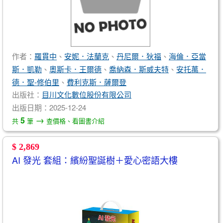
作者：
羅貫中
、
安妮．法蘭克
、
丹尼爾．狄福
、
海倫．亞當
斯．凱勒
、
奧斯卡．王爾德
、
喬納森．斯威夫特
、
安托萬．
德．聖-修伯里
、
費利克斯．薩爾登
出版社：
目川文化數位股份有限公司
出版日期：2025-12-24
→
5
共
筆
查價格、看圖書介紹
$ 2,869
AI 發光 套組：繽紛聖誕樹＋愛心密語大樓