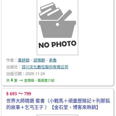
作者：
黃詩茹
、
邱憶群
、
奇魯
出版社：
目川文化數位股份有限公司
出版日期：2025-11-24
→
4
共
筆
查價格、看圖書介紹
$ 693 ～ 799
世界大師精選 套書（小戰馬＋頑童歷險記＋列那狐
的故事＋乞丐王子 ）【金石堂、博客來熱銷】