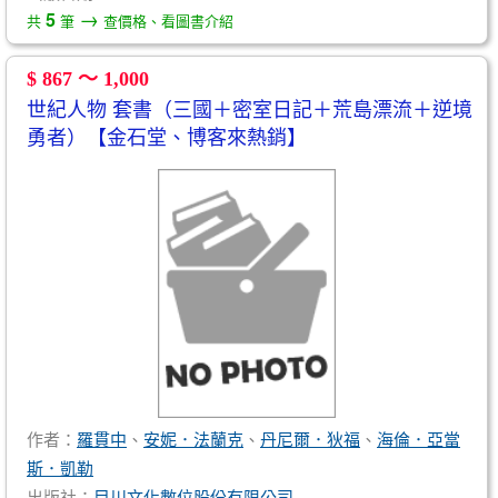
→
5
共
筆
查價格、看圖書介紹
$ 867 ～ 1,000
世紀人物 套書（三國＋密室日記＋荒島漂流＋逆境
勇者）【金石堂、博客來熱銷】
作者：
羅貫中
、
安妮．法蘭克
、
丹尼爾．狄福
、
海倫．亞當
斯．凱勒
出版社：
目川文化數位股份有限公司