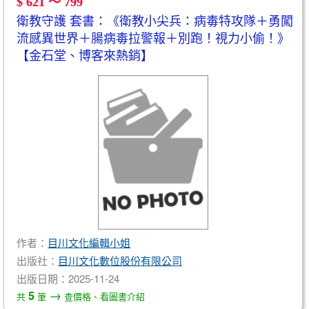
$ 621 ～ 799
衛教守護 套書：《衛教小尖兵：病毒特攻隊＋勇闖
流感異世界＋腸病毒拉警報＋別跑！視力小偷！》
【金石堂、博客來熱銷】
作者：
目川文化編輯小姐
出版社：
目川文化數位股份有限公司
出版日期：2025-11-24
→
5
共
筆
查價格、看圖書介紹