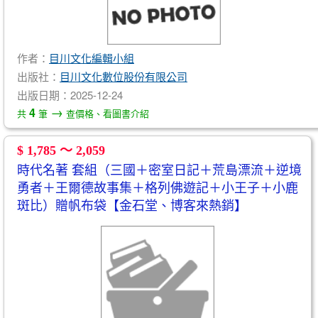
作者：
目川文化編輯小組
出版社：
目川文化數位股份有限公司
出版日期：2025-12-24
→
4
共
筆
查價格、看圖書介紹
$ 1,785 ～ 2,059
時代名著 套組（三國＋密室日記＋荒島漂流＋逆境
勇者＋王爾德故事集＋格列佛遊記＋小王子＋小鹿
斑比）贈帆布袋【金石堂、博客來熱銷】