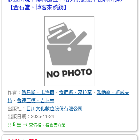
【金石堂、博客來熱銷】
作者：
路易斯．卡洛爾
、
肯尼斯．葛拉罕
、
喬納森．斯威夫
特
、
魯德亞德．吉卜林
出版社：
目川文化數位股份有限公司
出版日期：2025-11-24
→
5
共
筆
查價格、看圖書介紹