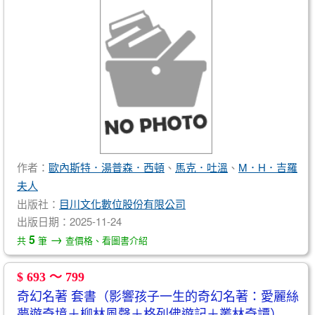
作者：
歐內斯特．湯普森．西頓
、
馬克．吐溫
、
M．H．吉羅
夫人
出版社：
目川文化數位股份有限公司
出版日期：2025-11-24
→
5
共
筆
查價格、看圖書介紹
$ 693 ～ 799
奇幻名著 套書（影響孩子一生的奇幻名著：愛麗絲
夢遊奇境＋柳林風聲＋格列佛遊記＋叢林奇譚）