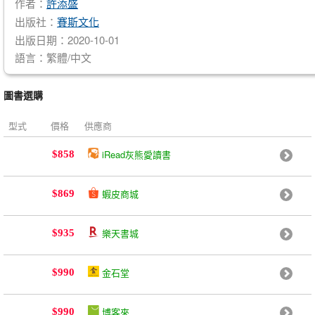
作者：
許添盛
出版社：
賽斯文化
出版日期：2020-10-01
語言：繁體/中文
圖書選購
型式
價格
供應商
iRead灰熊愛讀書
$858
蝦皮商城
$869
樂天書城
$935
金石堂
$990
博客來
$990