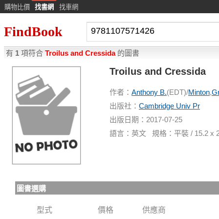
購物比價
找書網
找車網
FindBook
有
1
項符合
Troilus and Cressida
的圖書
Troilus and Cressida
作者：
Anthony B.
(EDT)/
Minton
,
G
出版社：
Cambridge Univ Pr
出版日期：2017-07-25
語言：英文 規格：平裝 / 15.2 x 22.
圖書選購
型式
價格
供應商