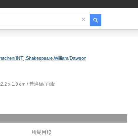
×
retchen
(
INT
),
Shakespeare
,
William
/
Dawson
2 x 1.9 cm / 普通級/ 再版
所屬目錄