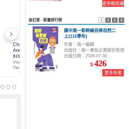
更多暢銷書
金石堂 - 新書排行榜
1
2
3
4
國中南一新幹線自修自然二
上{115學年}
作者：南一編輯
出版社：南一書局企業股份有限
出版日期：2026-07-30
公司
426
$
更多新書