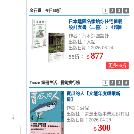
金石堂 - 今日66折
1
2
3
4
日本造園名家給你住宅植栽
設計套書（二冊）：《超圖
解！住宅植栽造園全書》
作者：荒木造園設計
《日本造園大師才懂的，好
出版社：原點
房子景觀設計85法則》
出版日期：2026-06-24
877
66折：
$
更多66折
Taaze 讀冊生活 - 暢銷排行榜
1
2
3
4
賣瓜的人【文壇年度耀眼新
星】
作者：洪倪
出版社：遠流出版事業股份有限
出版日期：2026-04-29
公司
300
$