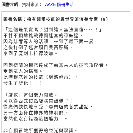
圖書介紹
- 資料來源：
TAAZE 讀冊生活
圖書名稱：擁有超常技能的異世界流浪美食家（9）
「這個是果實嗎？甜到讓人無法置信～～！」
不甘不願地挑戰德蘭迷宮的穆寇達，
因為緋爾等人的活躍，來到了最下面一層。
之後打倒了迷宮頭目貝西摩斯，
拿到了魔劍卡拉德波加。
回到德蘭的穆寇達成了前無古人的迷宮攻略者，
受到眾人的稱讚。
此時穆寇達的技能【網路超市】，
發生了變化｜｜！
「店家」這個能力開放，
可以從西式甜點店購買蛋糕了！
從魔們歡快地享受了專門店的各式甜點，
另一方面身在神界的神明們，
當然也沒有錯過這個能力…。
非自願冒險所獲得的榮光與褒獎。