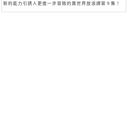
新的能力引誘人更進一步冒險的異世界放浪譚第９集！