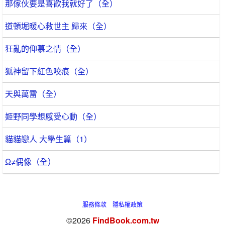
那傢伙要是喜歡我就好了（全）
道頓堀暖心救世主 歸來（全）
狂亂的仰慕之情（全）
狐神留下紅色咬痕（全）
天與萬雷（全）
姬野同學想感受心動（全）
貓貓戀人 大學生篇（1）
Ω≠偶像（全）
服務條款
隱私權政策
©2026
FindBook.com.tw