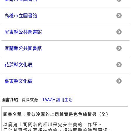
高雄市立圖書館
屏東縣公共圖書館
宜蘭縣公共圖書館
花蓮縣文化局
臺東縣文化處
圖書介紹
- 資料來源：
TAAZE 讀冊生活
圖書名稱：看似冷漠的上司其實是色色純情男（全）
以魔鬼上司聞名的相川是完美主義的工作狂。
但他其實懷抱著想被療癒、想被寵愛的強烈願望，