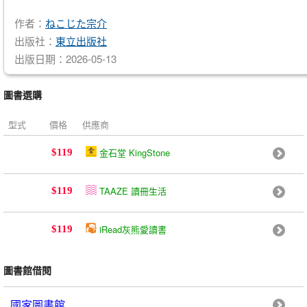
作者：
ねこじた宗介
出版社：
東立出版社
出版日期：2026-05-13
圖書選購
型式
價格
供應商
金石堂 KingStone
$119
TAAZE 讀冊生活
$119
iRead灰熊愛讀書
$119
圖書館借閱
國家圖書館