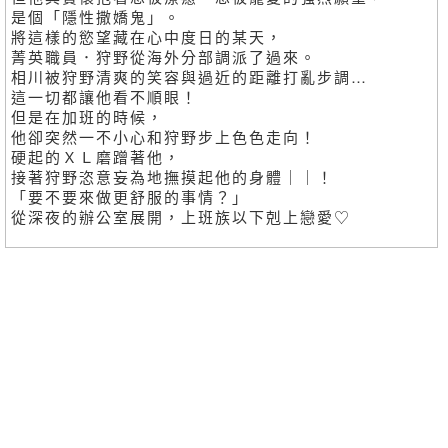
是個「隱性撒嬌鬼」。
將這樣的慾望藏在心中度日的某天，
菁英職員．狩野從海外分部調派了過來。
相川被狩野清爽的笑容與過近的距離打亂步調…
這一切都讓他看不順眼！
但是在加班的時候，
他卻突然一不小心和狩野步上色色走向！
硬起的ＸＬ磨蹭著他，
接著狩野恣意妄為地撫摸起他的身體｜｜！
「要不要來做更舒服的事情？」
從深夜的辦公室展開，上班族以下剋上戀愛♡