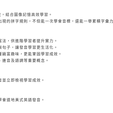
解說，結合圖像記憶高效學習。
常出現的拼字規則，不但能一次學會音標，還能一舉累積字彙
寫法，供進階學習者提升實力。
與句子，讓發音學習更生活化。
僅饒富趣味，更能鞏固學習成效。
、連音及語調等重要概念。
音並立即檢視學習成效。
學會道地美式英語發音。