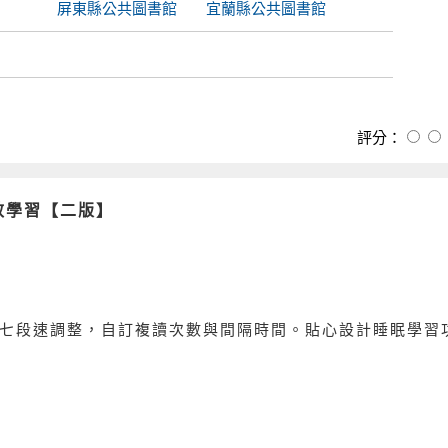
屏東縣公共圖書館
宜蘭縣公共圖書館
評分：
效學習【二版】
可七段速調整，自訂複讀次數與間隔時間。貼心設計睡眠學習