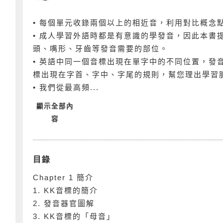
• 每個單元收錄兩個以上的相近音，利用對比概念
• 成人學習外語時都是有意識的學發音，因此本書
頭、嘴形、牙齒等發音需要的部位。
• 英語中同一個音標出現在單字中的不同位置，發
標出現在字首、字中、字尾的規則，幫您理出學習
• 我們從最高頻...
顯示全部內
容
目錄
Chapter 1 簡介
1. KK音標的簡介
2. 發音器官圖解
3. KK音標的「母音」