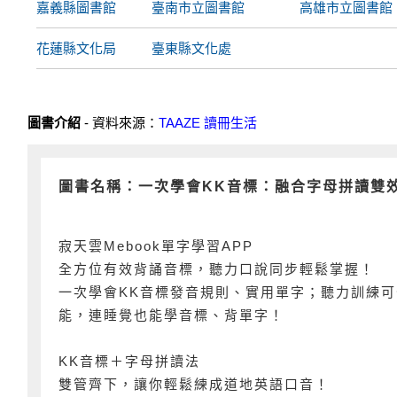
嘉義縣圖書館
臺南市立圖書館
高雄市立圖書館
花蓮縣文化局
臺東縣文化處
圖書介紹
- 資料來源：
TAAZE 讀冊生活
圖書名稱：一次學會KK音標：融合字母拼讀雙
寂天雲Mebook單字學習APP
全方位有效背誦音標，聽力口說同步輕鬆掌握！
一次學會KK音標發音規則、實用單字；聽力訓練
能，連睡覺也能學音標、背單字！
KK音標＋字母拼讀法
雙管齊下，讓你輕鬆練成道地英語口音！