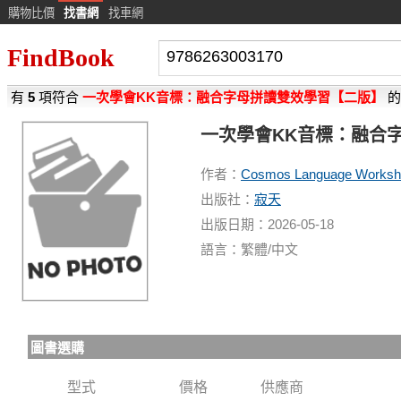
購物比價
找書網
找車網
FindBook
有
5
項符合
一次學會KK音標：融合字母拼讀雙效學習【二版】
的
一次學會KK音標：融合
作者：
Cosmos Language Worksh
出版社：
寂天
出版日期：2026-05-18
語言：繁體/中文
圖書選購
型式
價格
供應商