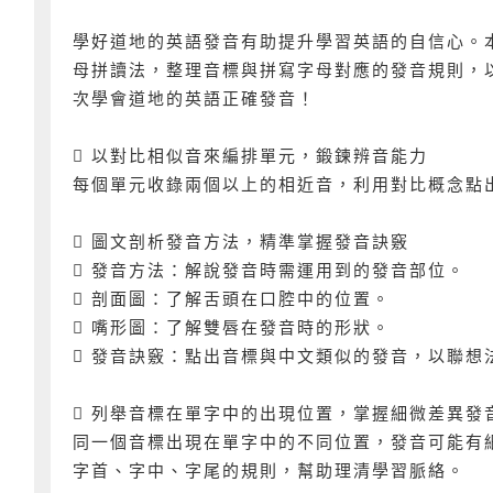
學好道地的英語發音有助提升學習英語的自信心。
母拼讀法，整理音標與拼寫字母對應的發音規則，
次學會道地的英語正確發音！
 以對比相似音來編排單元，鍛鍊辨音能力
每個單元收錄兩個以上的相近音，利用對比概念點
 圖文剖析發音方法，精準掌握發音訣竅
 發音方法：解說發音時需運用到的發音部位。
 剖面圖：了解舌頭在口腔中的位置。
 嘴形圖：了解雙唇在發音時的形狀。
 發音訣竅：點出音標與中文類似的發音，以聯想
 列舉音標在單字中的出現位置，掌握細微差異發
同一個音標出現在單字中的不同位置，發音可能有
字首、字中、字尾的規則，幫助理清學習脈絡。