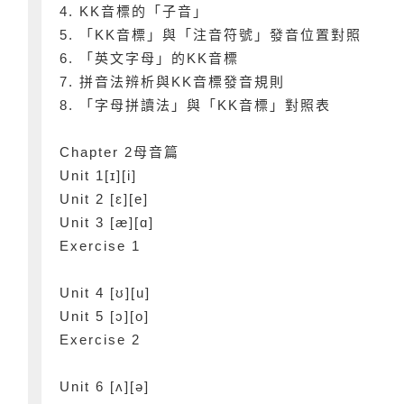
4. KK音標的「子音」
5. 「KK音標」與「注音符號」發音位置對照
6. 「英文字母」的KK音標
7. 拼音法辨析與KK音標發音規則
8. 「字母拼讀法」與「KK音標」對照表
Chapter 2母音篇
Unit 1[ɪ][i]
Unit 2 [ɛ][e]
Unit 3 [æ][ɑ]
Exercise 1
Unit 4 [ʊ][u]
Unit 5 [ɔ][o]
Exercise 2
Unit 6 [ʌ][ə]