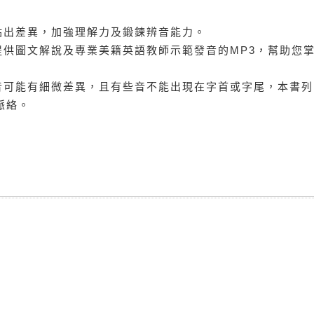
點出差異，加強理解力及鍛鍊辨音能力。
提供圖文解說及專業美籍英語教師示範發音的MP3，幫助您
音可能有細微差異，且有些音不能出現在字首或字尾，本書列
脈絡。