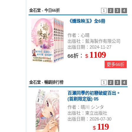
金石堂 - 今日66折
1
2
3
4
《嬌珠映玉》全6冊
作者：心晴
出版社：藍海製作有限公司
出版日期：2024-11-27
1109
66折：
$
更多66折
金石堂 - 暢銷排行榜
1
2
3
4
百瀨同學的初戀破綻百出。
(首刷限定版) 05
作者：晴川 シンタ
出版社：東立出版社
出版日期：2026-07-30
119
$