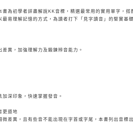
本書為初學者詳盡解說KK音標，精選最常用的實用單字，搭
以最易理解記憶的方式，為讀者打下「見字讀音」的堅實基
出差異，加強理解力及鍛鍊辨音能力。
法加深印象，快速掌握發音。
音更道地
細微差異，且有些音不能出現在字首或字尾，本書列出音標