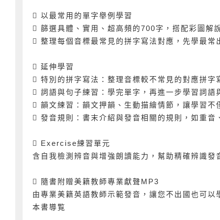
 以最常用的單字舉例學習
 篩選具體、實用、超高頻的700字，搭配彩圖
 整理每個音標最常見的拼字寫法對應，先學最
 延伸學習
 特別的拼字寫法：整理音標較不常見的對應拼字
 詞語與句子練習：學完單字，再進一步學習詞語
 韻文練習：韻文押韻、生動描繪情節，讓學習不
 發音規則：書末介紹與發音相關的規則，如重音
 Exercise練習單元
含自我檢測辨音與增強朗讀能力，幫助精確辨識發
 隨書附贈美籍教師專業獻聲MP3
由專業美籍英語教師示範發音，讓您不出國也可以
本書導覧