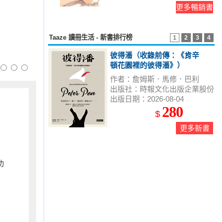
更多暢銷書
Taaze 讀冊生活 - 新書排行榜
1
2
3
4
彼得潘（收錄前傳：《肯辛
頓花園裡的彼得潘》）
作者：詹姆斯．馬修．巴利
出版社：時報文化出版企業股份
出版日期：2026-08-04
有限公司
280
$
更多新書
功