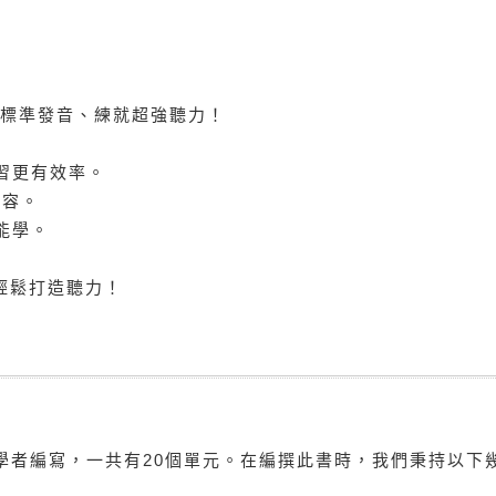
你標準發音、練就超強聽力！
學習更有效率。
內容。
能學。
輕鬆打造聽力！
學者編寫，一共有20個單元。在編撰此書時，我們秉持以下