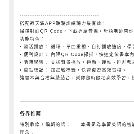
--------------------------------------
搭配寂天雲APP聆聽訓練聽力最有效！
掃描封面QR Code，下載專屬音檔，母語老師帶
功能特色：
• 靈活播放： 循環、單曲重播、自訂播放速度，
• 便利設計： 內建QR Code掃描，快速定位書本
• 隨時學習： 支援背景播放，通勤、運動、睡前都
• 重點標記： 加星號標籤，快速復習高頻音檔。
讓書本與音檔無縫結合，幫你隨時隨地高效學習，
各界推薦
特別收錄 / 編輯的話： 本書是為學習英語的初
理念：