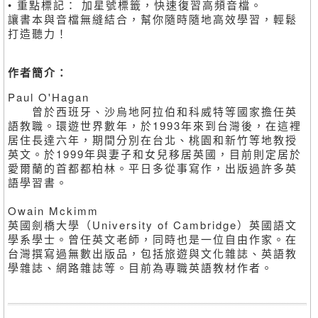
• 重點標記： 加星號標籤，快速復習高頻音檔。
讓書本與音檔無縫結合，幫你隨時隨地高效學習，輕鬆
打造聽力！
作者簡介：
Paul O'Hagan
曾於西班牙、沙烏地阿拉伯和科威特等國家擔任英
語教職。環遊世界數年，於1993年來到台灣後，在這裡
居住長達六年，期間分別在台北、桃園和新竹等地教授
英文。於1999年與妻子和女兒移居英國，目前則定居於
愛爾蘭的首都都柏林。平日多從事寫作，出版過許多英
語學習書。
Owain Mckimm
英國劍橋大學（University of Cambridge）英國語文
學系學士。曾任英文老師，同時也是一位自由作家。在
台灣撰寫過無數出版品，包括旅遊與文化雜誌、英語教
學雜誌、網路雜誌等。目前為專職英語教材作者。