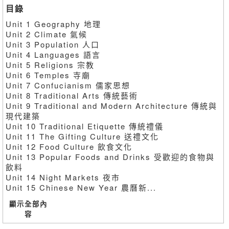
目錄
Unit 1 Geography 地理
Unit 2 Climate 氣候
Unit 3 Population 人口
Unit 4 Languages 語言
Unit 5 Religions 宗教
Unit 6 Temples 寺廟
Unit 7 Confucianism 儒家思想
Unit 8 Traditional Arts 傳統藝術
Unit 9 Traditional and Modern Architecture 傳統與
現代建築
Unit 10 Traditional Etiquette 傳統禮儀
Unit 11 The Gifting Culture 送禮文化
Unit 12 Food Culture 飲食文化
Unit 13 Popular Foods and Drinks 受歡迎的食物與
飲料
Unit 14 Night Markets 夜市
Unit 15 Chinese New Year 農曆新...
顯示全部內
容