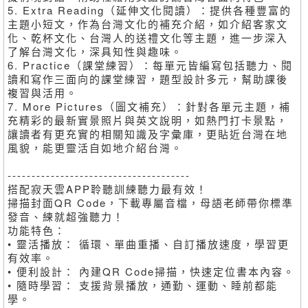
5. Extra Reading（延伸文化閱讀）：提供各種豐富的
主題小短文，作為台灣文化的補充介紹，如介紹客家文
化、乾杯文化、台灣人的送禮文化等主題，進一步深入
了解台灣文化，深具知性與趣味。
6. Practice（課堂練習）：每單元皆編寫包括聽力、閱
讀和寫作三面向的課堂練習，題型設計多元，幫助課後
複習與活用。
7. More Pictures（圖文補充）：針對各單元主題，補
充精彩的最新實景照片與英文說明，如熱門打卡景點，
讓讀者有更充實的相關知識及字彙庫，更貼近台灣在地
風貌，能更靈活自如地介紹台灣。
--------------------------------------
搭配寂天雲APP聆聽訓練聽力最有效！
掃描封面QR Code，下載專屬音檔，母語老師帶你標準
發音、練就超強聽力！
功能特色：
• 靈活播放： 循環、單曲重播、自訂播放速度，學習更
有效率。
• 便利設計： 內建QR Code掃描，快速定位書本內容。
• 隨時學習： 支援背景播放，通勤、運動、睡前都能
學。