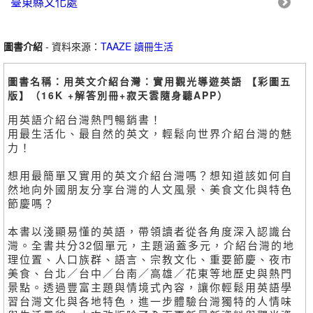
臺東縣文化處
圖書介紹
- 資料來源：
TAAZE 讀冊生活
圖書名稱：用英文介紹台灣：實用觀光導遊英語 【彩圖五
版】（16K +解答別冊+寂天雲隨身聽APP）
用英語介紹台灣熱門暢銷書！
用最生活化、最自然的英文，輕鬆向世界介紹台灣的魅
力！
想用最簡單又實用的英文介紹台灣嗎？想知道該如何自
然地向外國朋友分享台灣的人文風景、美食文化與特色
節慶嗎？
本書以淺顯易懂的英語，帶領讀者從各角度深入認識台
灣。全書共分32個單元，主題涵蓋多元，介紹台灣的地
理位置、人口族群、語言、宗教文化、重要節慶、夜市
美食、台北／台中／台南／高雄／花東等地歷史與熱門
景點。透過豐富主題與情境式內容，讓你輕鬆用英語學
習台灣文化與各地特色，進一步體驗台灣獨特的人情味