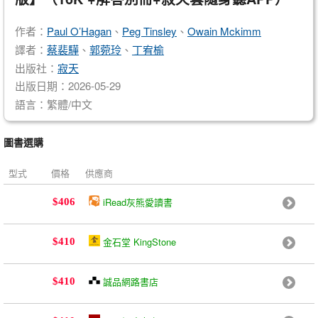
作者：
Paul O’Hagan
、
Peg Tinsley
、
Owain Mckimm
譯者：
蔡裴驊
、
郭菀玲
、
丁宥榆
出版社：
寂天
出版日期：2026-05-29
語言：繁體/中文
圖書選購
型式
價格
供應商
iRead灰熊愛讀書
$406
金石堂 KingStone
$410
誠品網路書店
$410