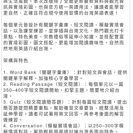
與生活風貌。本次改版除了全面更新最新資料與觀光資
訊與實境彩圖，也與官方統一英譯用法，讓讀者能學習
更自然、正確且符合現今使用習慣的台灣英語表達！
每個單元皆設計有關鍵字彙庫、短文閱讀、模擬實境會
話，以及課堂練習，並穿插與台灣文化、熱門觀光打卡
景點、特色美食、宗教禮俗等延伸小知識，並搭配豐富
的實境彩圖，圖文搭配，更能增加閱讀趣味性，自然而
然地用英語介紹台灣。
架構與特色
1. Word Bank（關鍵字彙庫）：針對短文與會話，提供
關鍵單字解釋，加強核心字彙學習。
2. Reading Passage（短文閱讀）：每個單元以一篇
350–400字短文閱讀開始，扣緊主題，簡要地介紹台
灣。
3. Quiz（短文閱讀簡答題）：針對每篇短文閱讀，提出
簡答題提問精要重點，幫助複習文章要旨、統整活用及
延伸學習。讀者可試著用英文回答，再參考後面的解答
做練習。
4. Conversation（模擬實境會話）：以250–300字模
擬情境對話，幫助輕鬆用英語討論台灣各面向特色。