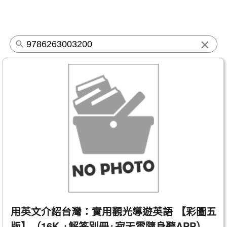
×
用英文介紹台灣：實用觀光導遊英語 【彩圖五
版】（16K +解答別冊+寂天雲隨身聽APP）