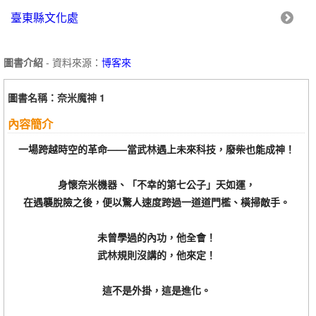
臺東縣文化處
圖書介紹
- 資料來源：
博客來
圖書名稱：奈米魔神 1
內容簡介
一場跨越時空的革命——當武林遇上未來科技，廢柴也能成神！
身懷奈米機器、「不幸的第七公子」天如運，
在遇襲脫險之後，便以驚人速度跨過一道道門檻、橫掃敵手。
未曾學過的內功，他全會！
武林規則沒講的，他來定！
這不是外掛，這是進化。