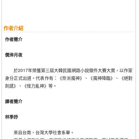
作者介紹
作者簡介
僩㳞月夜
於2017年榮獲第三屆大韓民國網路小說徵件大賽大賞，以作家
身分正式出道。代表作有：《奈米魔神》、《魔神降臨》、《絕對
劍感》、《怪力亂神》等。
譯者簡介
林季妤
來自台南，台灣大學社會系畢。