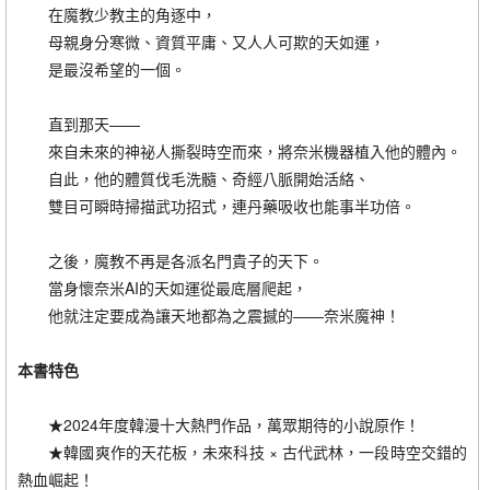
在魔教少教主的角逐中，
母親身分寒微、資質平庸、又人人可欺的天如運，
是最沒希望的一個。
直到那天——
來自未來的神祕人撕裂時空而來，將奈米機器植入他的體內。
自此，他的體質伐毛洗髓、奇經八脈開始活絡、
雙目可瞬時掃描武功招式，連丹藥吸收也能事半功倍。
之後，魔教不再是各派名門貴子的天下。
當身懷奈米AI的天如運從最底層爬起，
他就注定要成為讓天地都為之震撼的——奈米魔神！
本書特色
★2024年度韓漫十大熱門作品，萬眾期待的小說原作！
★韓國爽作的天花板，未來科技 × 古代武林，一段時空交錯的
熱血崛起！