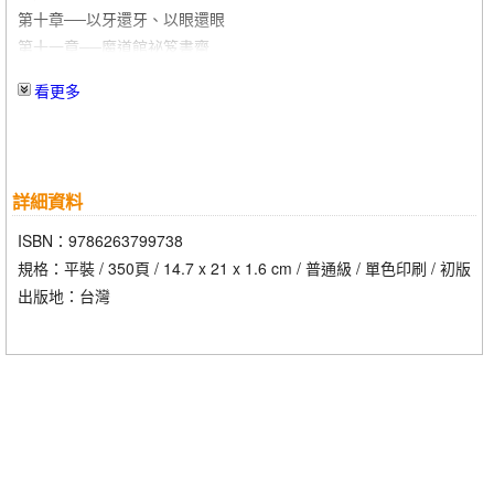
第十章──以牙還牙、以眼還眼
第十一章──魔道館祕笈書齋
第十二章──天魔祖師爺的心得
看更多
第十三章──召集十一位人才吧
詳細資料
ISBN：9786263799738
規格：平裝 / 350頁 / 14.7 x 21 x 1.6 cm / 普通級 / 單色印刷 / 初版
出版地：台灣