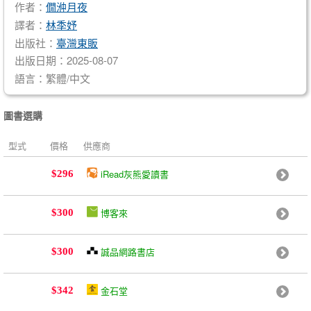
作者：
僩㳞月夜
譯者：
林季妤
出版社：
臺灣東販
出版日期：2025-08-07
語言：繁體/中文
圖書選購
型式
價格
供應商
iRead灰熊愛讀書
$296
博客來
$300
誠品網路書店
$300
金石堂
$342