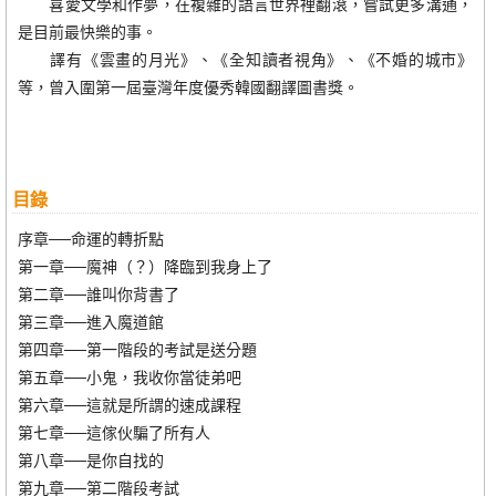
喜愛文學和作夢，在複雜的語言世界裡翻滾，嘗試更多溝通，
是目前最快樂的事。
譯有《雲畫的月光》、《全知讀者視角》、《不婚的城市》
等，曾入圍第一屆臺灣年度優秀韓國翻譯圖書獎。
目錄
序章──命運的轉折點
第一章──魔神（？）降臨到我身上了
第二章──誰叫你背書了
第三章──進入魔道館
第四章──第一階段的考試是送分題
第五章──小鬼，我收你當徒弟吧
第六章──這就是所謂的速成課程
第七章──這傢伙騙了所有人
第八章──是你自找的
第九章──第二階段考試