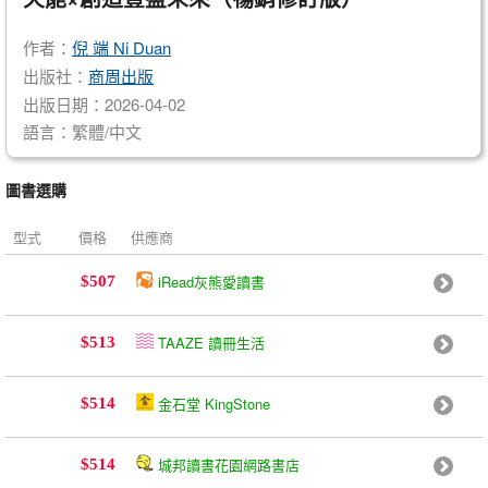
作者：
倪 端 Ni Duan
出版社：
商周出版
出版日期：2026-04-02
語言：繁體/中文
圖書選購
型式
價格
供應商
iRead灰熊愛讀書
$507
TAAZE 讀冊生活
$513
金石堂 KingStone
$514
城邦讀書花園網路書店
$514