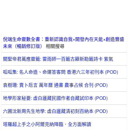
倪端生命靈數全書：重新認識自我×開發內在天能×創造豐盛
未來（暢銷修訂版）
相關搜尋
關聖帝君萬應靈籤: 雷雨師一百籤古籍新勘籤詩卡 紫氣
呱呱集: 名人命造、命運答客問 香港六三年初刊本 (POD)
袁樹珊: 賣卜卮言 萬年曆 通書 農事占候 合刊 (POD)
地學形家秘要: 虛白廬藏民國作者自藏試印本 (POD)
六圃沈新周先生地學: 虛白廬藏清初刻百納本 (POD)
塔羅超上手之小阿爾克納降臨．全方面解讀