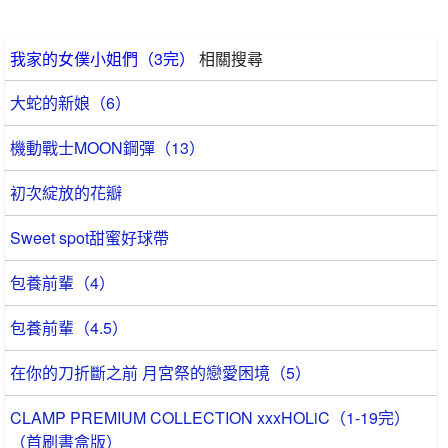
我家的女僕小姐們（3完）
相關搜尋
大蛇的新娘（6）
機動戰士MOON鋼彈（13）
初次綻放的花瓣
Sweet spot甜蜜好球帶
包養前輩（4）
包養前輩（4.5）
在你的刀折斷之前 月宮祭的戀愛困境（5）
CLAMP PREMIUM COLLECTION xxxHOLiC（1-19完）
（首刷書盒版）