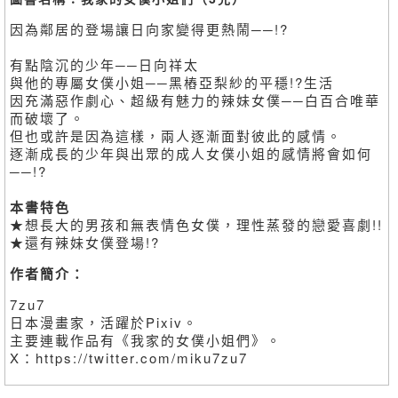
因為鄰居的登場讓日向家變得更熱鬧──!?
有點陰沉的少年──日向祥太
與他的專屬女僕小姐──黑樁亞梨紗的平穩!?生活
因充滿惡作劇心、超級有魅力的辣妹女僕──白百合唯華
而破壞了。
但也或許是因為這樣，兩人逐漸面對彼此的感情。
逐漸成長的少年與出眾的成人女僕小姐的感情將會如何
──!?
本書特色
★想長大的男孩和無表情色女僕，理性蒸發的戀愛喜劇!!
★還有辣妹女僕登場!?
作者簡介：
7zu7
日本漫畫家，活躍於Pixiv。
主要連載作品有《我家的女僕小姐們》。
X：https://twitter.com/miku7zu7