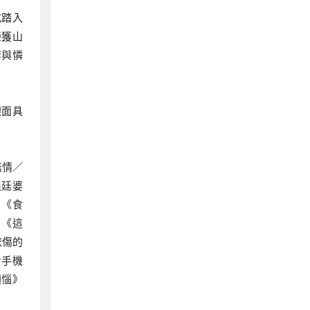
式踏入
榮獲山
套與憐
銀面具
無情／
根廷婆
、《食
、《這
悲傷的
看手機
煩惱》