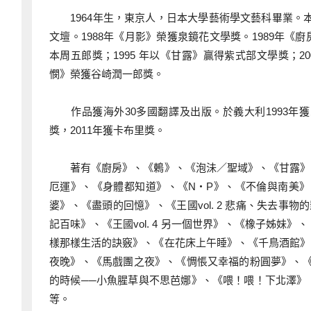
1964年生，東京人，日本大學藝術學文藝科畢業。本
文壇。1988年《月影》榮獲泉鏡花文學獎。1989年
本周五郎獎；1995 年以《甘露》贏得紫式部文學獎；2
憫》榮獲谷崎潤一郎獎。
作品獲海外30多國翻譯及出版。於義大利1993年獲思康諾獎，
獎，2011年獲卡布里獎。
著有《廚房》、《鶇》、《泡沬／聖域》、《甘露》、
厄運》、《身體都知道》、《N‧P》、《不倫與南美》、
婆》、《盡頭的回憶》、《王國vol. 2 悲痛、失去事物
記百味》、《王國vol. 4 另一個世界》、《橡子姊
樣那樣生活的訣竅》、《在花床上午睡》、《千鳥酒館》
夜晚》、《馬戲團之夜》、《惆悵又幸福的粉圓夢》、《
的時候──小魚腥草與不思芭娜》、《喂！喂！下北澤》
等。