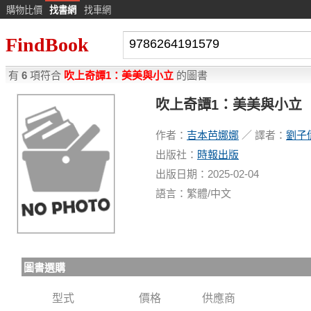
購物比價
找書網
找車網
FindBook
有
6
項符合
吹上奇譚1：美美與小立
的圖書
吹上奇譚1：美美與小立
作者：
吉本芭娜娜
／ 譯者：
劉子
出版社：
時報出版
出版日期：2025-02-04
語言：繁體/中文
圖書選購
型式
價格
供應商