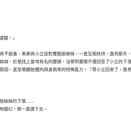
濾鏡。」
不起後，美美與小立這對雙胞胎姊妹，一直互相扶持。直到那天
妹妹，於是找上當地有名的靈媒，沒想到靈媒不僅回答了小立的下
原因，甚至喚醒她體內與身俱來的特殊能力。「等小立回來了，我
胎妹妹的下落……
地變幻。想一直讀下去。