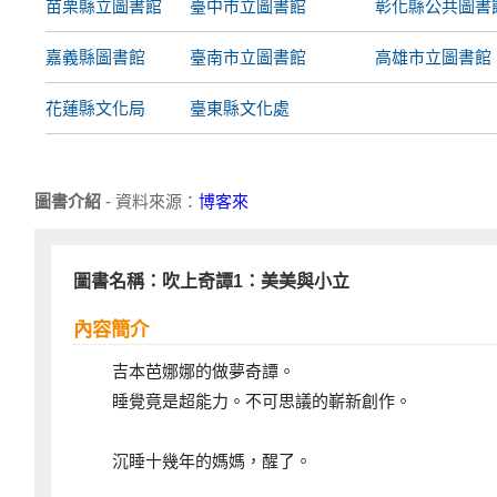
苗栗縣立圖書館
臺中市立圖書館
彰化縣公共圖書
嘉義縣圖書館
臺南市立圖書館
高雄市立圖書館
花蓮縣文化局
臺東縣文化處
圖書介紹
- 資料來源：
博客來
圖書名稱：吹上奇譚1：美美與小立
內容簡介
吉本芭娜娜的做夢奇譚。
睡覺竟是超能力。不可思議的嶄新創作。
沉睡十幾年的媽媽，醒了。