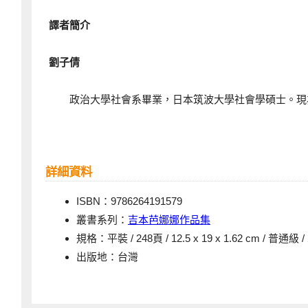
譯者簡介
劉子倩
政治大學社會系畢業，日本筑波大學社會學碩士。現
詳細資料
ISBN：9786264191579
叢書系列：
吉本芭娜娜作品集
規格：平裝 / 248頁 / 12.5 x 19 x 1.62 cm / 普通級
出版地：台灣