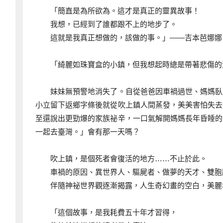
「簡直是為所欲為。這才是真正的靈異故事！
我想，已經到了誰都跟不上的地步了。
這就是我真正想做的，該做的事。」――吉本芭娜娜
「綺麗如珠寶盒的小鎮，但我想起時總是帶著悲傷的
妹妹無預警地消失了。自從爸爸因車禍過世、媽媽臥床
小立留下返鄉字條後就從吹上鎮人間蒸發，美美害怕失去
至還說出更勁爆的家族祕辛，一口氣解開媽媽長年昏睡的
一起去臺灣。」會有那一天嗎？
吹上鎮，是個死者會復活的地方……不止於此。
車禍的原因、異世界人、驅屍者、做夢的天才、雙胞
伴隨神祕世界觀逐漸揭露，人生奇幻畫的空白，美麗
「這個故事，是我耗費五十年才習得，