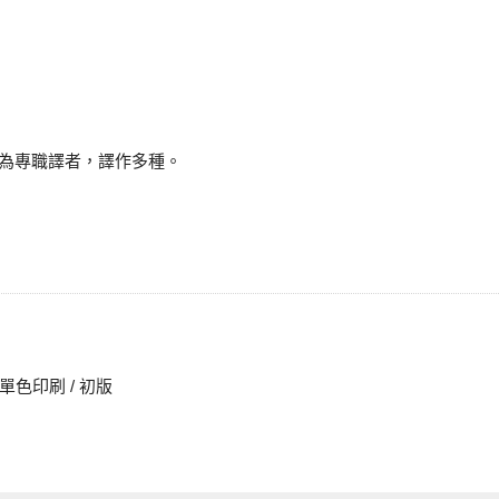
為專職譯者，譯作多種。
 / 單色印刷 / 初版