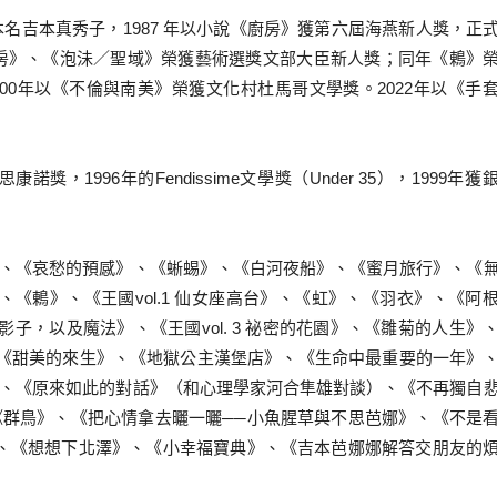
名吉本真秀子，1987 年以小說《廚房》獲第六屆海燕新人獎，正
《廚房》、《泡沬／聖域》榮獲藝術選獎文部大臣新人獎；同年《鶇》
000年以《不倫與南美》榮獲文化村杜馬哥文學獎。2022年以《手
1996年的Fendissime文學獎（Under 35），1999年獲
《哀愁的預感》、《蜥蜴》、《白河夜船》、《蜜月旅行》、《
《鶇》、《王國vol.1 仙女座高台》、《虹》、《羽衣》、《阿
的影子，以及魔法》、《王國vol. 3 祕密的花園》、《雛菊的人生》
妹》、《甜美的來生》、《地獄公主漢堡店》、《生命中最重要的一年》
、《原來如此的對話》（和心理學家河合隼雄對談）、《不再獨自
群鳥》、《把心情拿去曬一曬──小魚腥草與不思芭娜》、《不是
、《想想下北澤》、《小幸福寶典》、《吉本芭娜娜解答交朋友的