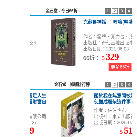
金石堂 - 今日66折
1
2
3
4
克蘇魯神話 I：呼喚(精裝)
作者：霍華．菲力普．洛夫克萊
出版社：奇幻基地出版事業部
夫特
出版日期：2021-06-03
329
66折：
$
更多66折
金石堂 - 暢銷排行榜
1
2
3
4
關於我在無意間被隔壁的天
使變成廢柴這件事 (首刷限定
版) 12
作者：佐伯さん
出版社：東立出版社
出版日期：2026-07-27
510
$