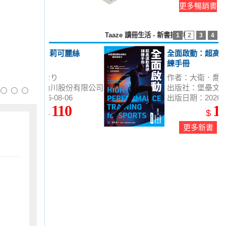
更多暢銷書
Taaze 讀冊生活 - 新書排行榜
1
2
3
4
全面啟動：超高運動表現訓
練手冊
作者：大衛．喬伊斯、丹尼爾．
出版社：堡壘文化
路溫登
出版日期：2026-07-29
1200
$
更多新書