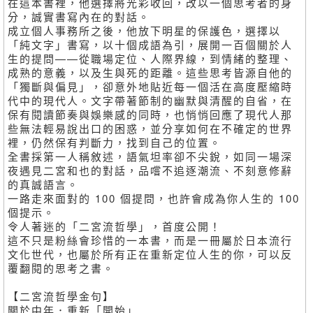
在這本書裡，他選擇將光彩收回，改以一個思考者的身
分，誠實書寫內在的對話。
成立個人事務所之後，他放下明星的保護色，選擇以
「純文字」書寫，以十個成語為引，展開一百個關於人
生的提問——從職場定位、人際界線，到情緒的整理、
成熟的意義，以及生與死的距離。這些思考皆源自他的
「獨斷與偏見」，卻意外地貼近每一個活在高度壓縮時
代中的現代人。文字帶著節制的幽默與清醒的自省，在
保有閱讀節奏與娛樂感的同時，也悄悄回應了現代人那
些無法輕易說出口的困惑，並分享如何在不確定的世界
裡，仍然保有判斷力，找到自己的位置。
全書採第一人稱敘述，語氣坦率卻不尖銳，如同一場深
夜遇見二宮和也的對話，品嚐不追逐潮流、不刻意修辭
的真誠語言。
一路走來面對的 100 個提問，也許會成為你人生的 100
個提示。
令人著迷的「二宮流哲學」，首度公開！
這不只是粉絲會珍惜的一本書，而是一冊屬於日本流行
文化世代，也屬於所有正在重新定位人生的你，可以反
覆翻閱的思考之書。
【二宮流哲學金句】
關於中年．重新「開始」