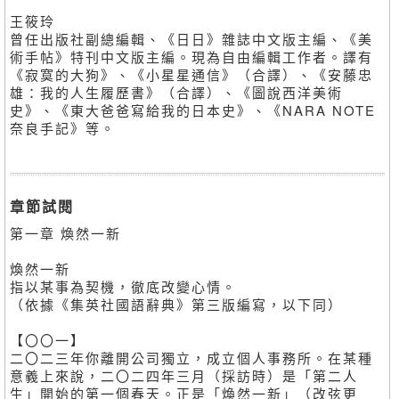
王筱玲
曾任出版社副總編輯、《日日》雜誌中文版主編、《美
術手帖》特刊中文版主編。現為自由編輯工作者。譯有
《寂寞的大狗》、《小星星通信》（合譯）、《安藤忠
雄：我的人生履歷書》（合譯）、《圖說西洋美術
史》、《東大爸爸寫給我的日本史》、《NARA NOTE
奈良手記》等。
章節試閱
第一章 煥然一新
煥然一新
指以某事為契機，徹底改變心情。
（依據《集英社國語辭典》第三版編寫，以下同）
【〇〇一】
二〇二三年你離開公司獨立，成立個人事務所。在某種
意義上來說，二〇二四年三月（採訪時）是「第二人
生」開始的第一個春天。正是「煥然一新」（改弦更