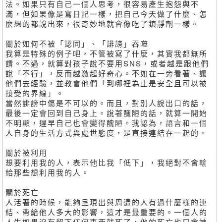
法。如果只有自己一個人思考，很容易產生抱怨與不
滿，但如果像是寫日記一樣，把自己今天做了什麼、怎
麼想的都說出來，很奇妙地就會像吃了鎮靜劑一樣。
關於如何不被「認同」、「誹謗」吞噬
我算是特殊的例子吧，不管被寫了什麼，其實我都無所
謂。不過，就算對孩子說不要用SNS，或者越是跟他們
說「不行」，反而越激起好奇心。不如在一旁看著、讓
他們去經驗，並教會他們「到哪裡為止是安全且可以被
接受的界線」。
當然誹謗中傷是不可以的。而且，對別人說出口的話，
最後一定會回到自己身上。說著醜陋的話，就算一開始
不明顯，遲早自己也會變得醜陋。我認為，語言和一個
人自身的生活方式與處世態度，是直接連結在一起的。
關於被利用
想要利用我的人，表示他比我「低下」，我絕對不會輸
給那些想利用我的人。
關於死亡
人活著的時候，能夠呈現出與周遭的人有過什麼樣的連
結、帶給他人多大的影響，這才是最重要的。一個人的
人生如果沒有留下任何東西就死了，他的死亡也只會被