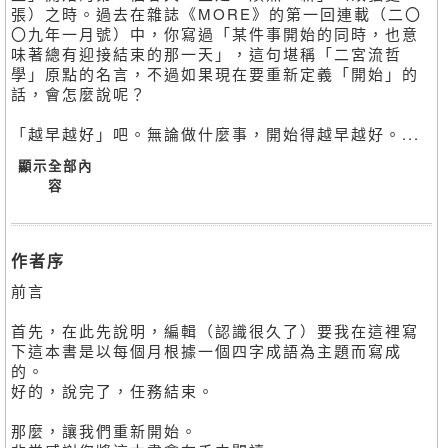
張）之時。過去在雜誌《MORE》的第一回連載（二〇
〇九年一月號）中，你寫過「某件事開始的同時，也意
味著總有迎接結束的那一天」，這句堪稱「二宮流哲
學」原點的名言，不過如果現在要重新定義「開始」的
話，會怎麼說呢？
「越早越好」吧。無論做什麼事，開始得越早越好。...
顯示全部內
容
作者序
前言
首先，在此先說明，編輯（認識很久了）要我在這裡寫
下這本書是以每個月根據一個四字成語為主題而寫成
的。
好的，說完了，任務結束。
那麼，讓我們重新開始。