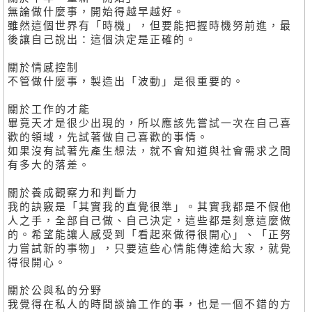
無論做什麼事，開始得越早越好。
雖然這個世界有「時機」，但要能把握時機努前進，最
後讓自己說出：這個決定是正確的。
關於情感控制
不管做什麼事，製造出「波動」是很重要的。
關於工作的才能
畢竟天才是很少出現的，所以應該先嘗試一次在自己喜
歡的領域，先試著做自己喜歡的事情。
如果沒有試著先產生想法，就不會知道與社會需求之間
有多大的落差。
關於養成觀察力和判斷力
我的訣竅是「其實我的直覺很準」。其實我都是不假他
人之手，全部自己做、自己決定，這些都是刻意這麼做
的。希望能讓人感受到「看起來做得很開心」、「正努
力嘗試新的事物」，只要這些心情能傳達給大家，就覺
得很開心。
關於公與私的分野
我覺得在私人的時間談論工作的事，也是一個不錯的方