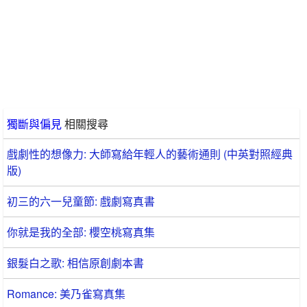
獨斷與偏見
相關搜尋
戲劇性的想像力: 大師寫給年輕人的藝術通則 (中英對照經典
版)
初三的六一兒童節: 戲劇寫真書
你就是我的全部: 櫻空桃寫真集
銀髮白之歌: 相信原創劇本書
Romance: 美乃雀寫真集