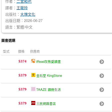
作者：
二宮和也
譯者：
王筱玲
出版社：
大塊文化
出版日期：2026-06-27
語言：繁體/中文
圖書選購
型式
價格
供應商
iRead灰熊愛讀書
$374
金石堂 KingStone
$379
TAAZE 讀冊生活
$379
三民網路書店
$379