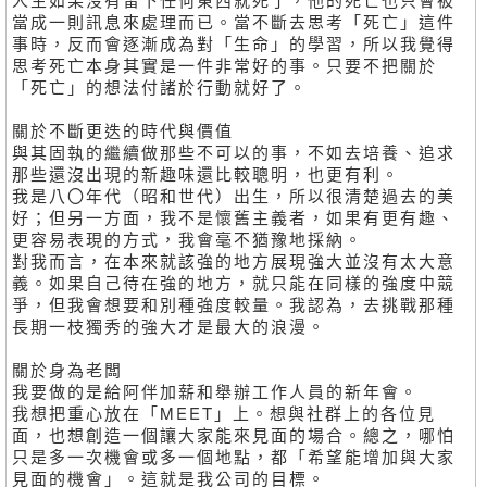
當成一則訊息來處理而已。當不斷去思考「死亡」這件
事時，反而會逐漸成為對「生命」的學習，所以我覺得
思考死亡本身其實是一件非常好的事。只要不把關於
「死亡」的想法付諸於行動就好了。
關於不斷更迭的時代與價值
與其固執的繼續做那些不可以的事，不如去培養、追求
那些還沒出現的新趣味還比較聰明，也更有利。
我是八〇年代（昭和世代）出生，所以很清楚過去的美
好；但另一方面，我不是懷舊主義者，如果有更有趣、
更容易表現的方式，我會毫不猶豫地採納。
對我而言，在本來就該強的地方展現強大並沒有太大意
義。如果自己待在強的地方，就只能在同樣的強度中競
爭，但我會想要和別種強度較量。我認為，去挑戰那種
長期一枝獨秀的強大才是最大的浪漫。
關於身為老闆
我要做的是給阿伴加薪和舉辦工作人員的新年會。
我想把重心放在「MEET」上。想與社群上的各位見
面，也想創造一個讓大家能來見面的場合。總之，哪怕
只是多一次機會或多一個地點，都「希望能增加與大家
見面的機會」。這就是我公司的目標。