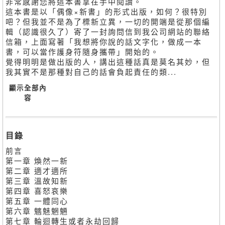
非常感謝您將這本書拿在手中閱讀。
這本書是以「偶像×新書」的形式出版，如何？很特別
吧？但我並不是為了標新立異，一切的開端是從那個編
輯（認識很久了）寄了一封詢問信到我公司網站的聯絡
信箱，上面寫著「我想將你說的話文字化，做成一本
書，可以當作護身符隨身攜帶」開始的。
覺得明明是做出版的人，講出這種話真是莫名其妙，但
我其實不是那種對自己的話會負起責任的類...
顯示全部內
容
目錄
前言
第一章 煥然一新
第二章 適才適所
第三章 溫故知新
第四章 喜怒哀樂
第五章 一體同心
第六章 魑魅魍魎
第七章 輪迴轉生或者永劫回歸