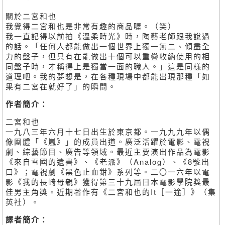
關於二宮和也
我覺得二宮和也是非常有趣的商品喔。（笑）
我一直記得以前拍《溫柔時光》時，陶藝老師跟我說過
的話。「任何人都能做出一個世界上獨一無二、傾盡全
力的盤子，但只有在能做出十個可以重疊收納使用的相
同盤子時，才稱得上是獨當一面的職人。」這是同樣的
道理吧。我的夢想是，在各種現場中都能出現那種「如
果有二宮在就好了」的瞬間。
作者簡介：
二宮和也
一九八三年六月十七日出生於東京都。一九九九年以偶
像團體「《嵐》」的成員出道。廣泛活躍於電影、電視
劇、綜藝節目、廣告等領域。最近主要演出作品為電影
《來自雪國的遺書》、《老派》（Analog）、《8號出
口》；電視劇《黑色止血鉗》系列等。二〇一六年以電
影《我的長崎母親》獲得第三十九屆日本電影學院獎最
佳男主角獎。近期著作有《二宮和也的It［一途］》（集
英社）。
譯者簡介：