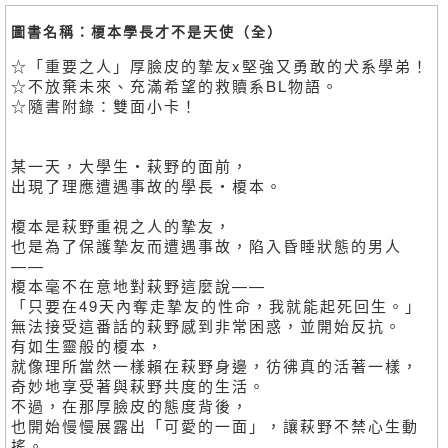
圖書名稱：榎本學長才不是天使（全）
☆「重要之人」厚臉皮的摯友x堅強又勇敢的犬系學弟！
☆不放棄未來、充滿希望的救贖系BL物語。
☆隨書附錄：雙面小卡！
某一天，大學生・萩野的面前，
出現了理應遭遇事故的學長・榎本。
榎本是萩野重視之人的摯友，
也是為了保護摯友而遭遇事故，陷入昏睡狀態的男人
——
榎本毫不在意地對萩野這麼說——
「只要在49天內奪走摯友的性命，我就能起死回生。」
無法接受這番話的萩野感到非常困惑，並開始反抗。
有如生靈般的榎本，
就像理所當然一樣賴在萩野身邊，彷彿真的活著一樣，
奇妙地享受著與萩野共度的生活。
不過，在那厚臉皮的態度背後，
也開始慢慢展露出「可愛的一面」，讓萩野不禁心生動
搖。