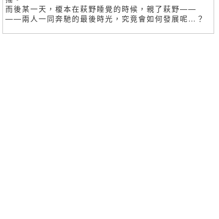
而後某一天，榎本在萩野睡覺的時候，親了萩野——
——兩人一同奔馳的最後時光，究竟會如何發展呢…？