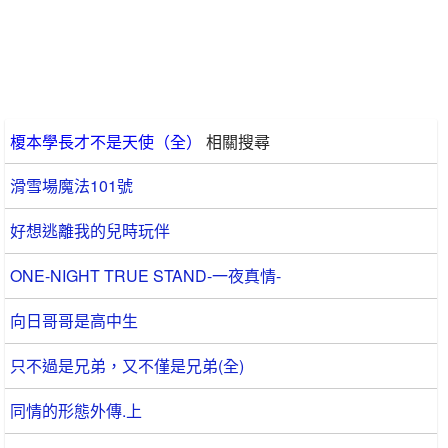
榎本學長才不是天使（全）
相關搜尋
滑雪場魔法101號
好想逃離我的兒時玩伴
ONE-NIGHT TRUE STAND-一夜真情-
向日哥哥是高中生
只不過是兄弟，又不僅是兄弟(全)
同情的形態外傳.上