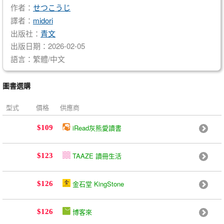
作者：
せつこうじ
譯者：
midori
出版社：
青文
出版日期：2026-02-05
語言：繁體/中文
圖書選購
型式
價格
供應商
iRead灰熊愛讀書
$109
TAAZE 讀冊生活
$123
金石堂 KingStone
$126
博客來
$126