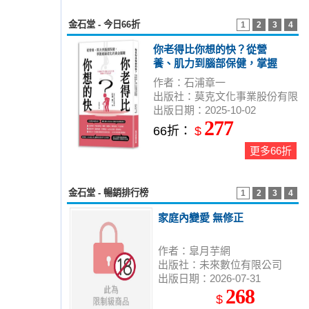
金石堂 - 今日66折
1
2
3
4
你老得比你想的快？從營
養、肌力到腦部保健，掌握
健康老化的黃金關鍵
作者：石浦章一
出版社：莫克文化事業股份有限
出版日期：2025-10-02
公司
277
66折：
$
更多66折
金石堂 - 暢銷排行榜
1
2
3
4
家庭內變愛 無修正
作者：皐月芋網
出版社：未來數位有限公司
出版日期：2026-07-31
268
$