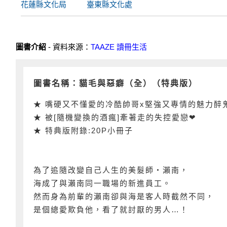
花蓮縣文化局
臺東縣文化處
圖書介紹
- 資料來源：
TAAZE 讀冊生活
圖書名稱：貓毛與惡癖（全）（特典版）
★ 嘴硬又不懂愛的冷酷帥哥x堅強又專情的魅力醉
★ 被[隨機變換的酒瘋]牽著走的失控愛戀❤︎
★ 特典版附錄:20P小冊子
為了追隨改變自己人生的美髮師・瀨南，
海成了與瀨南同一職場的新進員工。
然而身為前輩的瀨南卻與海是客人時截然不同，
是個總愛欺負他，看了就討厭的男人…！