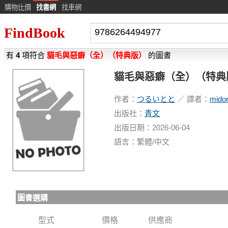
購物比價
找書網
找車網
FindBook
有
4
項符合
貓毛與惡癖（全）（特典版）
的圖書
貓毛與惡癖（全）（特典
作者：
つるいとと
／ 譯者：
midor
出版社：
青文
出版日期：2026-06-04
語言：繁體/中文
圖書選購
型式
價格
供應商