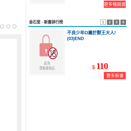
更多暢銷書
金石堂 - 新書排行榜
1
2
3
4
不良少年Ω屬於獸王大人!
(03)END
110
$
更多新書