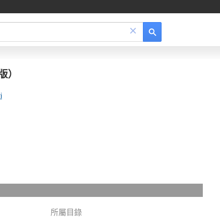
×
版）
i
所屬目錄