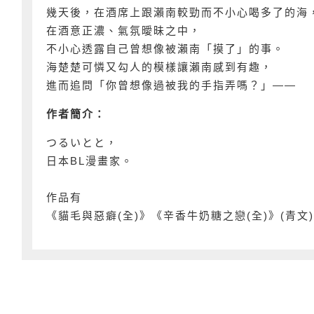
幾天後，在酒席上跟瀨南較勁而不小心喝多了的海
在酒意正濃、氣氛曖昧之中，
不小心透露自己曾想像被瀨南「摸了」的事。
海楚楚可憐又勾人的模樣讓瀨南感到有趣，
進而追問「你曾想像過被我的手指弄嗎？」——
作者簡介：
つるいとと，
日本BL漫畫家。
作品有
《貓毛與惡癖(全)》《辛香牛奶糖之戀(全)》(青文)