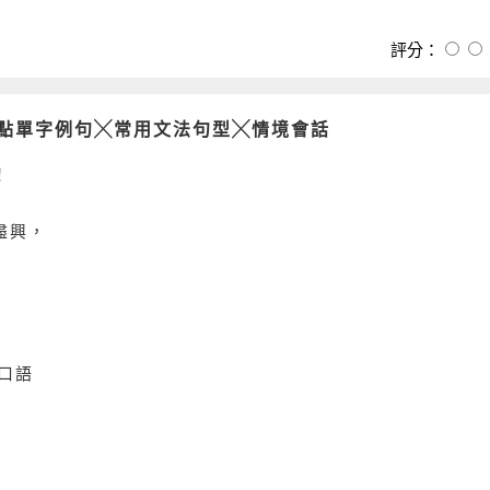
評分：
點單字例句╳常用文法句型╳情境會話
！
盡興，
用口語