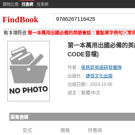
購物比價
找書網
找車網
FindBook
有
3
項符合
第一本萬用出國必備的英語會話：重點單字例句╳常
第一本萬用出國必備的英
CODE音檔)
作者：
張慈庭英語研發團隊
出版社：
捷徑文化出版
出版日期：2023-12-06
語言：繁體/中文
圖書選購
型式
價格
供應商