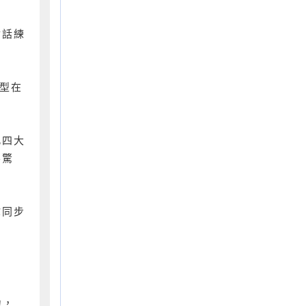
對話練
型在
此四大
不驚
你同步
力，