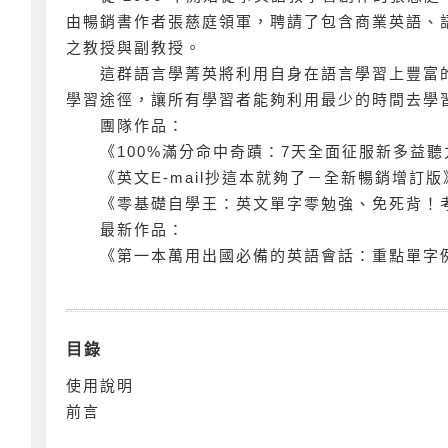
由暢銷書作者張慈庭領軍，聘請了包含商業英語、
之教授與副教授。
這群語言學菁英將利用自身在語言學習上豐富的
學習途徑，讓所有學習者能夠利用最少的時間去學
團隊作品：
《100%滿分命中奇蹟：7天全面征服新多益聽
《英文E-mail抄這本就夠了－全新暢銷增訂版
《零基礎自學王：英文單字零勉強、免死背！考
最新作品：
《第一本萬用出國必備的英語會話：重點單字例
目錄
使用說明
前言