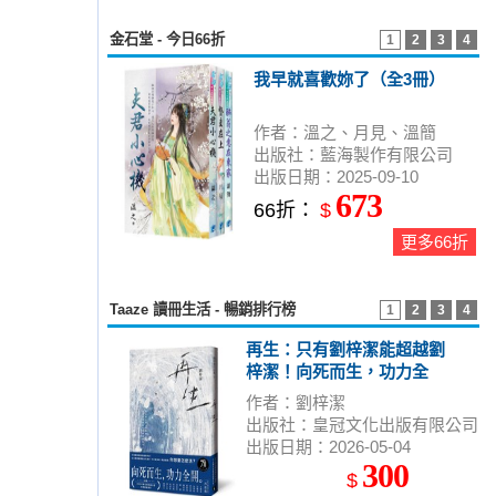
金石堂 - 今日66折
1
2
3
4
我早就喜歡妳了（全3冊）
作者：溫之、月見、溫簡
出版社：藍海製作有限公司
出版日期：2025-09-10
673
66折：
$
更多66折
Taaze 讀冊生活 - 暢銷排行榜
1
2
3
4
再生：只有劉梓潔能超越劉
梓潔！向死而生，功力全
開，以小說技藝衝撞生死邊
作者：劉梓潔
界！
出版社：皇冠文化出版有限公司
出版日期：2026-05-04
300
$