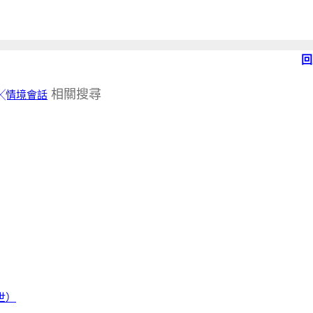
回
相關搜尋
╳情境會話
世）