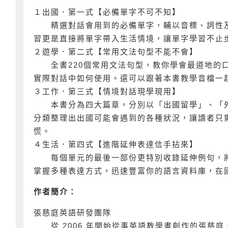
１出國．第一式【必備單字不可不知】
精選對話會用到的必備單字，輔以音標、詞性及
習更是直接將單字帶入生活情境，讓單字學習不止
２遊學．第二式【常用文法句型不能不會】
全書220個常用文法句型，教你學會最道地的口
實際對話中如何使用。還可以跟著本書教學音檔一
３工作．第三式【情境對話現學現用】
本書分為四大篇章，分別以「出國留學」、「外
分類整理出出國可能會遇到的各種狀況，讓讀者只
慌。
４生活．第四式【進階延伸表達信手拈來】
每個單元的最後一部份更特別收錄延伸例句，將
掌握多種表達方式，迅速豐富你的語言資料庫，在
作者簡介：
張慈庭英語研發團隊
從 2006 年開始從事英語教學書創作的張慈