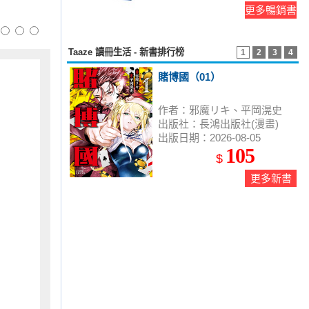
更多暢銷書
Taaze 讀冊生活 - 新書排行榜
1
2
3
4
賭博國（01）
作者：邪魔リキ、平岡滉史
出版社：長鴻出版社(漫畫)
出版日期：2026-08-05
105
$
更多新書