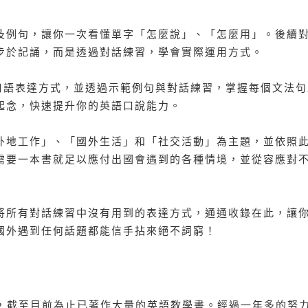
例句，讓你一次看懂單字「怎麼說」、「怎麼用」。後續
步於記誦，而是透過對話練習，學會實際運用方式。
語表達方式，並透過示範例句與對話練習，掌握每個文法句
起念，快速提升你的英語口說能力。
地工作」、「國外生活」和「社交活動」為主題，並依照
需要一本書就足以應付出國會遇到的各種情境，並從容應對
所有對話練習中沒有用到的表達方式，通通收錄在此，讓
國外遇到任何話題都能信手拈來絕不詞窮！
庭，截至目前為止已著作大量的英語教學書。經過一年多的努