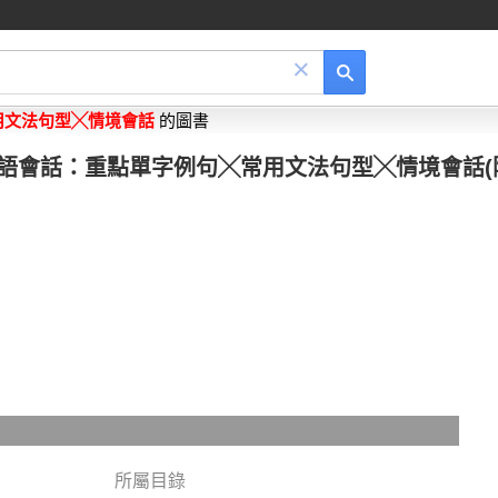
×
用文法句型╳情境會話
的圖書
語會話：重點單字例句╳常用文法句型╳情境會話(
所屬目錄