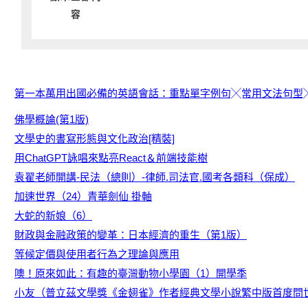
容
第一本萬用出國必備的英語會話：重點單字例句╳常用文法句型
佛學概論(第1版)
文學史的書寫形態與文化政治[精裝]
用ChatGPT詠唱來點亮React＆前端技能樹
袁翟老師開講-民法（總則）-律師.司法官.國考各類科（保成）
加速世界（24）青華劍仙 掛軸
大蛇的新娘（6）
財政與金融政策的變革：日本經濟的重生（第1版）
等候定價與使用者行為之理論與應用
噢！原來如此：有趣的臺灣動物小學園（1）開學季
小友（普立茲文學獎《金翅雀》作者經典文學小說繁中版首度問