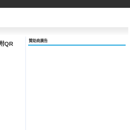
贊助商廣告
附QR