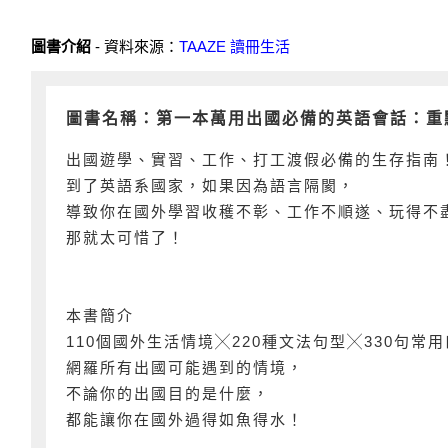
圖書介紹
- 資料來源：
TAAZE 讀冊生活
圖書名稱：第一本萬用出國必備的英語會話：重
出國遊學、實習、工作、打工渡假必備的生存指南
到了英語系國家，如果因為語言隔閡，
導致你在國外學習收穫不彰、工作不順遂、玩得不
那就太可惜了！
本書簡介
110個國外生活情境╳220種文法句型╳330句常
網羅所有出國可能遇到的情境，
不論你的出國目的是什麼，
都能讓你在國外過得如魚得水！