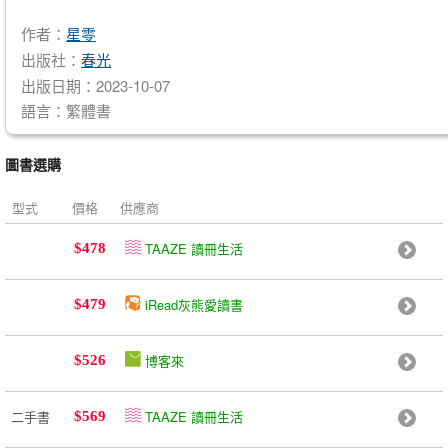
作者：
星零
出版社：
春光
出版日期：2023-10-07
語言：繁體書
圖書選購
型式
價格
供應商
TAAZE 讀冊生活
$478
iRead灰熊愛讀書
$479
博客來
$526
二手書
TAAZE 讀冊生活
$569