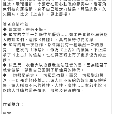
推進，環環相扣，令讀者在驚心動魄的節奏中，看著角
色們被命運推動、身不由己地走向結局，體驗悲歡，久
久回味。比之《上古》，更上層樓。
讀者真情推薦
◆ 這本書，得來不悔。
◆ 星零的文筆一如既往地優秀……如果是喜歡格局很龐
大的讀者們，這部《神隱》，真的值得你們考慮。
◆ 星零的每一次新作，都會讓我有一種煥然一新的感
覺……這次的《神隱》，作為《上古》的續篇，不止繼
承了《上古》的優點，也在其基礎上有了更多優秀的進
步。
◆ 這是第一次看完以後讓我無法睡覺的書，因為睡著了
就會做夢，夢到自己回到了那仙魔的時代。
◆ 一切都是前定，一切都是宿緣，而又一切都變幻莫
測，一切都光怪陸離……讓人目不暇給的故事和反轉逆
襲，讓人唏噓不已的神性、人性、魔性……玄幻小說可
以讓人共鳴的還是情吧，那觸及靈魂的情。
作者簡介：
星零