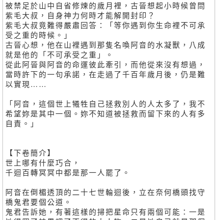
被禁足於山中自省修煉的歲月裡，古晉想起小時候曾問
紫毛大叔，自身神力何時才能解開封印？
紫毛大叔竟難得嚴肅回答：「等你遇到你生命裡不可承
受之重的時候。」
古晉心想，他在山裡遇到那隻名喚阿音的水凝獸，八成
就是他的「不可承受之重」。
從此阿晉與阿音的命運彼此牽引，而他從來沒有想過，
當時許下的一句承諾，在走過了千百年歲月後，仍是難
以實現……
「阿音，這個世上犧牲自己拯救別人的人太多了，我不
希望妳是其中一個。妳不知道被拯救而留下來的人有多
自責。」
【下卷簡介】
世上哪有什麼巧合，
千迴百轉冥冥中都是那一人罷了。
阿音在倒楣透頂的二十七世輪迴後，立在奈何橋頭找守
橋鬼君要個公道。
鬼君告訴她，有著這樣的掃把星命只有兩個可能：一是