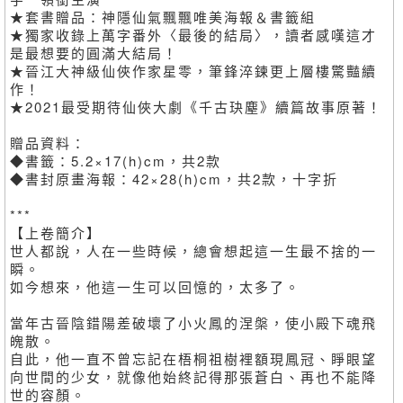
★套書贈品：神隱仙氣飄飄唯美海報＆書籤組
★獨家收錄上萬字番外〈最後的結局〉，讀者感嘆這才
是最想要的圓滿大結局！
★晉江大神級仙俠作家星零，筆鋒淬鍊更上層樓驚豔續
作！
★2021最受期待仙俠大劇《千古玦塵》續篇故事原著！
贈品資料：
◆書籤：5.2×17(h)cm，共2款
◆書封原畫海報：42×28(h)cm，共2款，十字折
***
【上卷簡介】
世人都說，人在一些時候，總會想起這一生最不捨的一
瞬。
如今想來，他這一生可以回憶的，太多了。
當年古晉陰錯陽差破壞了小火鳳的涅槃，使小殿下魂飛
魄散。
自此，他一直不曾忘記在梧桐祖樹裡額現鳳冠、睜眼望
向世間的少女，就像他始終記得那張蒼白、再也不能降
世的容顏。