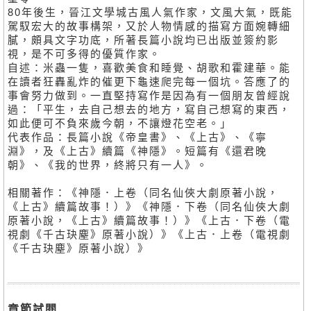
80年後生，晉江文學城古風人氣作家，文風大氣，既能
駕馭宏大的故事構架，又於人物情感的描寫方面婉轉細
膩，頗具文字功底，所著長篇小說均已出版並簽約影
視，是不可多得的優質作家。
自述：米蟲一隻，喜歡美食和睡覺、胡歌和霍建華。能
在讀者狂轟亂炸的催更下龜速爬完每一個坑。答應了的
事會努力做到。一直堅持寫作是因為有一個朋友曾經說
過：「平生，去自己想去的地方，寫自己想寫的東西，
如此便可不負來歲今朝，不讓燈花空老。」
代表作品：長篇小說《帝皇書》、《上古》、《寧
淵》，及《上古》續篇《神隱》。短篇有《還君晚
朝》、《我的世界，終將只有一人》。
相關著作：《神隱．上卷（同名仙俠大劇原著小說，
《上古》續篇故事！）》《神隱．下卷（同名仙俠大劇
原著小說，《上古》續篇故事！）》《上古．下卷（電
視劇《千古玦塵》原著小說）》《上古．上卷（電視劇
《千古玦塵》原著小說）》
章節試閱