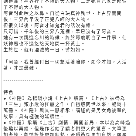
她得罪了神界裡了不得的大人物，二是她自己就是那個
了不得的大人物。
阿音對此嗤之以鼻。自從白玦真神殉世、上古界關閉
後，三界內早沒了正兒八經的大人物。
但很久以後，阿音才知鬼君的話沒有錯。
只可惜，千年後的三界八荒裡，早已沒有了阿音。
她有一次跳進忘川的時候，終於琢磨明白了一件事，仙
妖神魔也不過悠悠天地間一抔黃土。
生於世，就有湮滅的一日，譬如她。
「阿晉，我曾經付出一切想活著陪你，如今才知，人活
著，才是最難。」
-------------------
特色
●《神隱》為暢銷小說《上古》續篇，《上古》被譽為
「三生」類小說的扛鼎之作，自初版問世以來，暢銷十
萬冊。《神隱》與其一脈相承，講述的是男女角後輩的
故事，具有極強的延續性。
●《神隱》承襲《上古》劇情，再開新局，本以為高峰過
後難以再續，但是作者給了讀者們更大的驚喜。文筆更
加老練，劇情設計更加純熟，矛盾衝突更加自然，層層