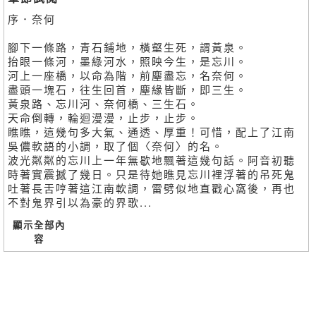
序．奈何
腳下一條路，青石鋪地，橫壑生死，謂黃泉。
抬眼一條河，墨綠河水，照映今生，是忘川。
河上一座橋，以命為階，前塵盡忘，名奈何。
盡頭一塊石，往生回首，塵緣皆斷，即三生。
黃泉路、忘川河、奈何橋、三生石。
天命倒轉，輪迴漫漫，止步，止步。
瞧瞧，這幾句多大氣、通透、厚重！可惜，配上了江南
吳儂軟語的小調，取了個〈奈何〉的名。
波光粼粼的忘川上一年無歇地飄著這幾句話。阿音初聽
時著實震撼了幾日。只是待她瞧見忘川裡浮著的吊死鬼
吐著長舌哼著這江南軟調，雷劈似地直戳心窩後，再也
不對鬼界引以為豪的界歌...
顯示全部內
容