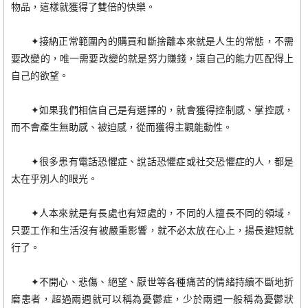
物品，這樣就獲得了雙倍的快樂。
✦接納正常範圍內的購買和斷捨離本來就是人生的常態，不需
要改變的，唯一需要改變的就是努力賺錢，讓自己的能力匹配得上
自己的欲望。
✦如果我們相信自己是有選擇的，就會獲得控制感、掌控感，
而不會產生無助感、被迫感，從而獲得主觀能動性。
✦很多患有電話恐懼症、說話恐懼症或社交恐懼症的人，都是
太在乎別人的眼光。
✦人本來就是有長處也有短處的，不同的人擅長不同的領域，
只要工作和生活沒有被嚴重影響，就不必太放在心上，揚長避短就
行了。
✦不開心、悲傷、絕望、厭世等各種痛苦的情緒持續不斷地折
磨患者，超過兩週就可以稱為憂鬱症，少於兩週一般稱為憂鬱狀