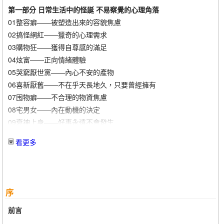
第一部分 日常生活中的怪誕 不易察覺的心理角落
01整容癖——被塑造出來的容貌焦慮
02搞怪網紅——獵奇的心理需求
03購物狂——獲得自尊感的滿足
04炫富——正向情緒體驗
05哭窮厭世黨——內心不安的產物
06喜新厭舊——不在乎天長地久，只要曾經擁有
07囤物癖——不合理的物資焦慮
08宅男女——內在動機的決定
09衰神上身——好事永遠不會發生
10反話高手——悲觀主義與防禦性悲觀主義
看更多
第二部分 別怕我們都是奇怪的人——提升病識感
01控制焦慮，重回生活正軌
02學會用佛系的方法戰勝拖延症
序
03社交恐懼症與過度社交的一體兩面
04社交焦慮——電話恐懼症
前言
05憂鬱症不是矯情