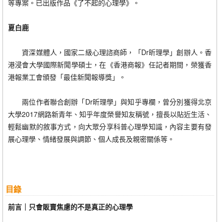
等專案。已出版作品《了不起的心理學》。
夏白鹿
資深媒體人，國家二級心理諮商師，「Dr昕理學」創辦人。香
港浸會大學國際新聞學碩士，在《香港商報》任記者期間，榮獲香
港報業工會頒發「最佳新聞報導獎」。
兩位作者聯合創辦「Dr昕理學」與知乎專欄，曾分別獲得北京
大學2017網路新青年、知乎年度榮譽知友稱號，擅長以貼近生活、
輕鬆幽默的敘事方式，向大眾分享科普心理學知識，內容主要有發
展心理學、情緒發展與調節、個人成長及親密關係等。
目錄
前言｜只會販賣焦慮的不是真正的心理學