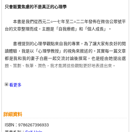
06季節性情緒失調
只會販賣焦慮的不是真正的心理學
07被忽視和妖魔化的產後憂鬱
08情緒性胃病不僅僅是心理作用
本書是我們從西元二○一七年至二○二二年發佈在微信公眾號平
09重大事件前的焦慮緊張
台的文章整理而成，主題是「自我療癒」和「個人成長」。
10過度換氣與恐慌症——壓力下的焦慮
11強迫症—腦海中的惡毒聲音
書裡提到的心理學觀點來自我的專業，為了讓大家有良好的閱
12遲到強迫症——成長的創傷
讀體驗，我是以「心理學教授」的視角來敘述的。其實每一篇文章
都是我和我的妻子白鹿一起交流討論後撰寫，也是經由她提出選
第三部分 人生大事記：在不斷做決定中匍匐前進
題、策劃、執筆、潤色，我才能將這些觀點更好地表達出來。
01內驅力與外驅力，找到人生的答案
02長大成人——掌控自己的人生
還記得發佈第一篇文章的起因。當時，我和白鹿對科普知識應
看更多
03內捲還是躺平？
該怎樣傳播的觀點不同，就打賭做了一個實驗，就是想看看文章到
04新成員適應——職場新人的焦慮
底怎麼寫才能更為大家所接受。沒想到第一篇發出去後就停不下來
05認識精神暴力——習得性無助
了，也沒想到真的開始寫之後，越來越多的人關注我們，給我們加
06識別職場暴力——不吃沒有意義的苦
油、鼓勵，認真地給我們反饋，與我們討論，並提出批評和建議。
詳細資料
07拋開收穫談付出毫無意義——職業倦怠
我們也從一開始的試著玩，到後來變成了一種責任、一種默契、一
08為焦慮買單——在職進修的必要性
個自然而然的約定。
ISBN：9786267396933
09認知的自我欺騙——留在大城市還是回到家鄉？