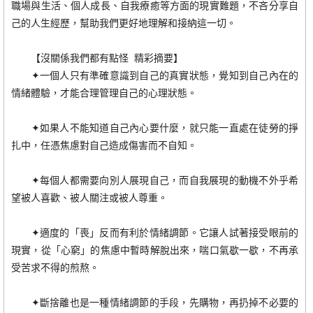
職場與生活、個人成長、自我療癒等方面的現實難題，不吝分享自
己的人生經歷，幫助我們更好地理解和接納這一切。
【沒關係我們都有點怪 精彩摘要】
✦一個人只有準確意識到自己的真實狀態，覺知到自己內在的
情緒體驗，才能合理管理自己的心理狀態。
✦如果人不能知道自己內心要什麼，就只能一直處在徒勞的掙
扎中，任憑焦慮對自己造成傷害而不自知。
✦每個人都需要向別人展現自己，而自我展現的動機不外乎希
望被人喜歡、被人關注或被人尊重。
✦適度的「喪」反而有利於情緒調節。它讓人試著接受眼前的
現實，從「心窮」的焦慮中暫時解脫出來，喘口氣歇一歇，不再承
受苦求不得的煎熬。
✦斷捨離也是一種情緒調節的手段，先購物，再扔掉不必要的