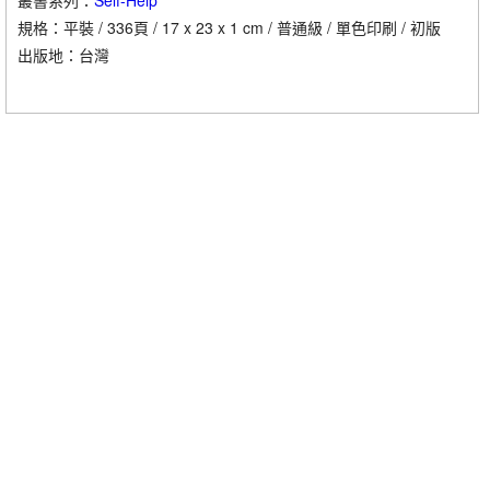
叢書系列：
Self-Help
10資源分配——平衡工作與生活
這幾年裡，有攻擊謾罵，有諷刺挖苦，有猜忌懷疑，但更多的
規格：平裝 / 336頁 / 17 x 23 x 1 cm / 普通級 / 單色印刷 / 初版
是理解、支持、包容和喜愛。
出版地：台灣
第四部分 自我療癒——被接納的我才是完整的我
01面對曲解和惡意攻擊——穩定的自我同一性
有人說，我的某篇文章、某句話，在某個時刻突然令他豁然開
02自我接納——接受自己「做不到」
朗，使他想通了困擾自己多年的問題，於是他決定放過自己，好好
03糾正錯誤認知——克服社交恐懼
生活；有人說，因為讀了我的某些觀點，他開始反思自己過往的做
04低自尊的人——放下評價積極關注自我
法，生活便出現了某些積極的轉變；還有一些學生朋友，因為我的
05心理虐待——避免陷入反思的陷阱
文章而樹立了學習的目標，對心理學產生了興趣，糾正了偽心理學
06走出恨意，過快樂人生
給自己帶來的認知錯誤；還有讀者認真地將我每篇文章裡的知識總
07真正接納自我——正念練習
結在小本子上，像做課堂筆記般密密麻麻地摘抄記錄，甚至還畫了
08自我情緒調解的策略
思維心智圖......。
09逆境求生——可以躺平不能擺爛
10不處理，接納它
這些點滴真的讓我無比感動，覺得自己的努力沒有白費。人生
的煩惱這麼多，如果在這一秒你因為這本書而豁然開朗，那這就是
後記｜上帝的視角 走出牛角尖
我最大的價值了。
有時候我覺得這種交流方式真的很美妙，帶給我們某種神奇的