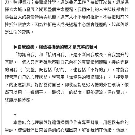
力、精神暴力；要繼續升學，還是要先工作？要留在家長，還是選
擇去大城市發展？縱觀整個生命歷程，我們任何的人生階段都會伴
隨著巨大的身份轉換與危機，還有大小不等的挫折。不要把眼前的
挫折無限放大，因為挫折是人成長過程中必然會經歷的，起起落落
是生命的常態。
▶自我療癒‧相信被接納的我才是完整的我◀
「認識自我」和「接納自我」正是不斷自我成長、自我提升的
基礎。一個人只有準確覺察到自己內在的真實情緒體驗，接納完整
的自我（「完整」既包括「好的」，也包括「不好的」），才能合
理管理自己的心理狀態。學習用「無條件的積極關注」、「接受當
下的正念訓練」好好善待自己，即使面對惡劣內捲的外在環境，依
然可以用「一邊躺平，一邊努力」的態度，順勢漂流，保存實力，
終能厚積薄發。
✦
本書結合心理學與媒體傳播兩位作者專業背景，用輕鬆有趣的
筆調，梳理我們日常會遇到的心理困惑，解答我們在情緒、情感、