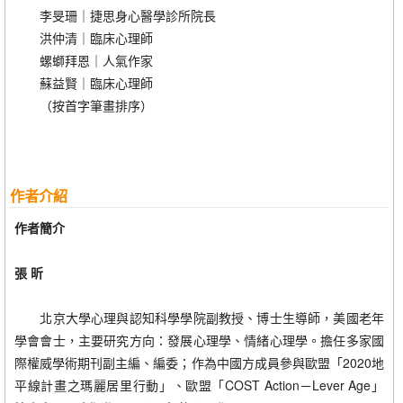
李旻珊｜捷思身心醫學診所院長
洪仲清｜臨床心理師
螺螄拜恩｜人氣作家
蘇益賢｜臨床心理師
（按首字筆畫排序）
作者介紹
作者簡介
張 昕
北京大學心理與認知科學學院副教授、博士生導師，美國老年
學會會士，主要研究方向：發展心理學、情緒心理學。擔任多家國
際權威學術期刊副主編、編委；作為中國方成員參與歐盟「2020地
平線計畫之瑪麗居里行動」、歐盟「COST Action－Lever Age」