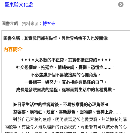
臺東縣文化處
圖書介紹
- 資料來源：
博客來
圖書名稱：其實我們都有點怪，與世界格格不入也沒關係!
內容簡介
✦✦✦✦大多數的不正常，其實都挺正常的✦✦✦✦
社交恐懼症、拖延症、情緒失調、憂鬱、恐慌症……，
不必焦慮那個不易被接納的心裡角落，
一邊躺平一邊努力，真心接納有點怪的自己。
成長是發現自我的過程，從容面對生活中的各種挑戰。
▶日常生活中的怪誕背後‧不易被察覺的心理角落◀
整容癖、購物狂、炫富、喜新厭舊、囤物癖、衰神上身……
對於自己容貌的焦慮、明明很富足卻老愛哭窮、無法抑制的購
物欲等，有些令人難以理解的行為模式，背後都有可以被分析的心