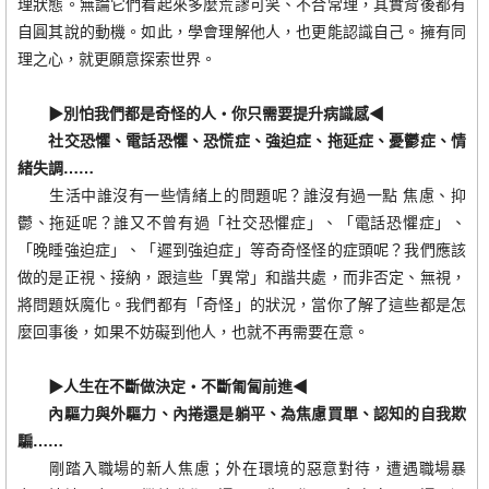
理狀態。無論它們看起來多麼荒謬可笑、不合常理，其實背後都有
自圓其說的動機。如此，學會理解他人，也更能認識自己。擁有同
理之心，就更願意探索世界。
▶別怕我們都是奇怪的人‧你只需要提升病識感◀
社交恐懼、電話恐懼、恐慌症、強迫症、拖延症、憂鬱症、情
緒失調……
生活中誰沒有一些情緒上的問題呢？誰沒有過一點 焦慮、抑
鬱、拖延呢？誰又不曾有過「社交恐懼症」、「電話恐懼症」、
「晚睡強迫症」、「遲到強迫症」等奇奇怪怪的症頭呢？我們應該
做的是正視、接納，跟這些「異常」和諧共處，而非否定、無視，
將問題妖魔化。我們都有「奇怪」的狀況，當你了解了這些都是怎
麼回事後，如果不妨礙到他人，也就不再需要在意。
▶人生在不斷做決定‧不斷匍匐前進◀
內驅力與外驅力、內捲還是躺平、為焦慮買單、認知的自我欺
騙……
剛踏入職場的新人焦慮；外在環境的惡意對待，遭遇職場暴