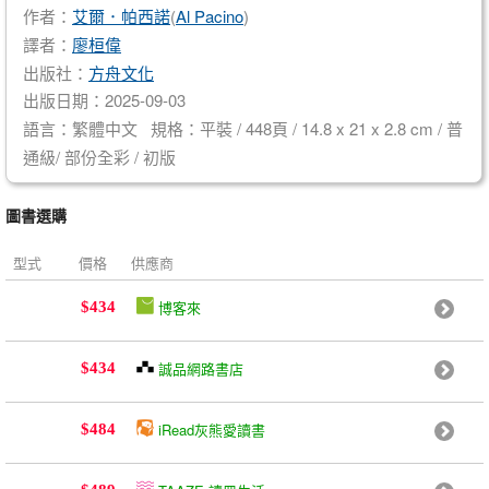
作者：
艾爾．帕西諾
(
Al Pacino
)
譯者：
廖桓偉
出版社：
方舟文化
出版日期：2025-09-03
語言：繁體中文 規格：平裝 / 448頁 / 14.8 x 21 x 2.8 cm / 普
通級/ 部份全彩 / 初版
圖書選購
型式
價格
供應商
博客來
$434
誠品網路書店
$434
iRead灰熊愛讀書
$484