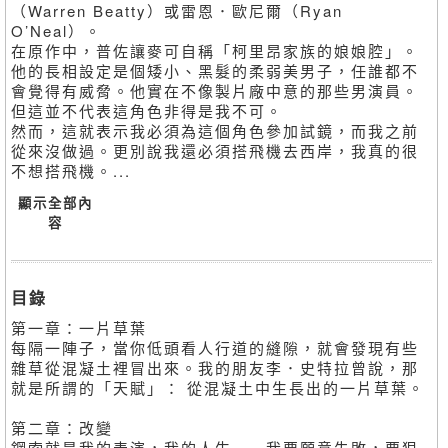
（Warren Beatty）或雷恩．歐尼爾（Ryan
O’Neal）。
在原作中，普佐讓麥可自稱「柯里昂家族的娘娘腔」。
他的長相設定是個矮小、黑髮的柔弱美男子，任誰都不
會覺得有威脅。他實在不像製片廠中意的那些男演員。
但這並不代表這角色非得是我不可。
然而，這就表示我必須為這個角色參加試鏡，而我之前
從來沒做過。更別說我還必須搭飛機去西岸，我真的很
不想搭飛機。...
顯示全部內
容
目錄
第一章：一片草葉
每隔一陣子，當你低頭看人行道的縫隙，就會發現有些
雜草從混凝土裡冒出來。我的朋友李．史特拉曾說，那
就是所謂的「天賦」： 從混凝土中生長出的一片草葉。
第二章：改變
鋼索就是我的表演，我的人生……我要願意失敗，要狠