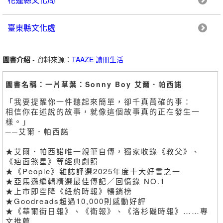
臺東縣文化處
圖書介紹
- 資料來源：
TAAZE 讀冊生活
圖書名稱：一片草葉：Sonny Boy 艾爾．帕西諾
「我要提醒你一件聽起來簡單，卻千真萬確的事：
相信你在述說的故事，就像這個故事真的正在發生一
樣。」
──艾爾．帕西諾
★艾爾．帕西諾唯一親筆自傳，獨家收錄《教父》、
《疤面煞星》等經典劇照
★《People》雜誌評選2025年度十大好書之一
★亞馬遜編輯精選最佳傳記／回憶錄 NO.1
★上市即空降《紐約時報》暢銷榜
★Goodreads超過10,000則感動好評
★《華爾街日報》、《衛報》、《洛杉磯時報》……專
文推薦