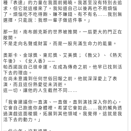
種『表達』的力量在我面前揭曉。我甚至沒有特別去追
求，但它就這樣來了。我知道自己以後再也不用煩惱
了。煩惱吃不吃得飽、賺不賺錢、有不有名……我別無
選擇，只能說：我想一輩子做這件事。」
那一刻，南布朗克斯的世界被推開，一扇更大的門正在
敞開。
不是走向名聲或財富，而是一股充滿生命力的能量。
奧斯卡、金球獎、東尼獎、艾美獎；《教父》、《熱天
午後》、《女人香》──
帕西諾說自己很幸運，在成為傳奇之前，他早已找到活
下去的理由。
在尚未意識到任何世俗回報之前，他就深深愛上了表
演，而且這份熱愛從未消逝。
這一切，讓他的人生截然不同……
「我會建議你一直演、一直做，直到演技深入你的心，
它會自己跑進你身體裡。希望它會如此……我的觸角透
過演戲這面稜鏡，拓展到其他領域。我覺得，這就是我
活下去的動力。」
一位少年，沒有退路。