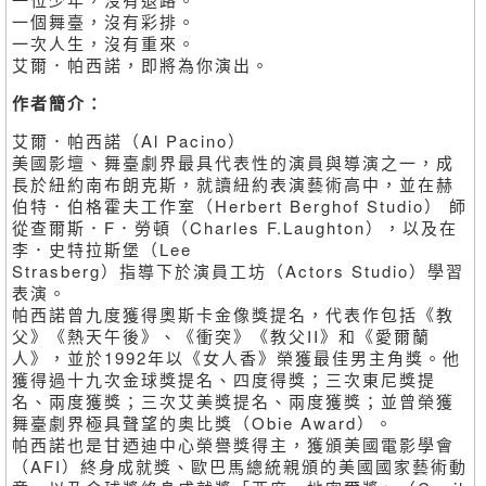
一個舞臺，沒有彩排。
一次人生，沒有重來。
艾爾．帕西諾，即將為你演出。
作者簡介：
艾爾．帕西諾（Al Pacino）
美國影壇、舞臺劇界最具代表性的演員與導演之一，成
長於紐約南布朗克斯，就讀紐約表演藝術高中，並在赫
伯特．伯格霍夫工作室（Herbert Berghof Studio） 師
從查爾斯．F．勞頓（Charles F.Laughton），以及在
李．史特拉斯堡（Lee
Strasberg）指導下於演員工坊（Actors Studio）學習
表演。
帕西諾曾九度獲得奧斯卡金像獎提名，代表作包括《教
父》《熱天午後》、《衝突》《教父II》和《愛爾蘭
人》，並於1992年以《女人香》榮獲最佳男主角獎。他
獲得過十九次金球獎提名、四度得獎；三次東尼獎提
名、兩度獲獎；三次艾美獎提名、兩度獲獎；並曾榮獲
舞臺劇界極具聲望的奥比獎（Obie Award）。
帕西諾也是甘迺迪中心榮譽獎得主，獲頒美國電影學會
（AFI）終身成就獎、歐巴馬總統親頒的美國國家藝術動