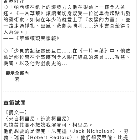
各界好評
◇「帕西諾在紙上的爆發力與他在銀幕上一樣令人著
迷。《一片草葉》讓讀者切身感受一位從卑微起點出發
的藝術家，如何在年少時就愛上了『表達的力量』，並
一路走過掙扎、靈感、悲劇與勝利……這本書真摯得令
人落淚。」
——《華盛頓觀察家報》
◇「少見的超級電影巨星……在《一片草葉》中，他依
舊是那位曾在全盛時期令人眼花繚亂的演員……智慧、
機智，以及他對戲劇史的...
顯示全部內
容
章節試閱
【摘文一】
〈來自柯里昂，飾演柯里昂〉
派拉蒙其實不想讓我演麥可．柯里昂。
他們想要的是傑克．尼克遜（Jack Nicholson）、勞
勃．瑞福（Robert Redford），他們想要華倫．比提