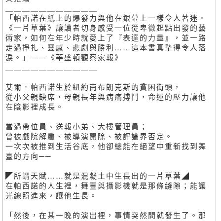
＿＿＿＿＿＿＿＿＿＿＿
「帕西諾在紙上的爆發力與他在銀幕上一樣令人著迷。
《一片草葉》讓讀者切身感受一位從卑微起點出發的藝
術家，如何在年少時就愛上了『表達的力量』，並一路
走過掙扎、靈感、悲劇與勝利……這本書真摯得令人落
淚。」——《華盛頓觀察家報》
＿＿＿＿＿＿＿＿＿＿＿
艾爾．帕西諾生於紐約南布朗克斯的貧困街頭，
從小父親缺席，母親長年與病痛搏鬥，命運的壓力讓他
在陰影裡成長。
當過帶位員、送報小弟、大樓管理員；
曾被戲院解雇、被導演開除、被評論界否定。
一次次被推到生活谷底，他卻總能在絕望中重新找到舞
臺的方向──
◤所謂天賦……就是混凝土中生長出的一片草葉◢
在帕西諾的人生裡，舞臺與攝影機就是那條縫隙；能讓
光線照進來，讓他生長。
「然後，在某一晚的演出裡，事情突然間就發生了。那