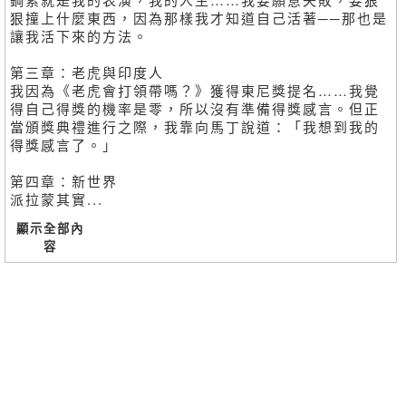
狠撞上什麼東西，因為那樣我才知道自己活著──那也是
讓我活下來的方法。
第三章：老虎與印度人
我因為《老虎會打領帶嗎？》獲得東尼獎提名……我覺
得自己得獎的機率是零，所以沒有準備得獎感言。但正
當頒獎典禮進行之際，我靠向馬丁說道：「我想到我的
得獎感言了。」
第四章：新世界
派拉蒙其實...
顯示全部內
容