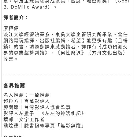
章，以及金球獎終身成就獎「西席．地密爾獎」（Cecil
B. DeMille Award）。
譯者簡介：
廖桓偉
淡江大學經營決策系、東吳大學企管研究所畢業。曾任
網路電玩編譯、出版社編輯，希望引進更多有趣（且暢
銷）的書，透過翻譯來感動讀者，譯作有《成功預測交
易的專業盤勢判讀》、《男性廢退》（方舟文化出版）
等書。
各界推薦
名人推薦：一致推薦
超粒方｜百萬影評人
膝關節｜台灣影評人協會監事
影評人左撇子｜《左左的紳活札記》
葉郎｜文字工作者
翁煌德｜臉書粉絲專頁「無影無蹤」