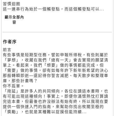
習慣迴圈
這一連串行為始於一個觸發點，而這個觸發點可以...
顯示全部內
容
作者序
前言
有些事情是短期型任務，譬如申報所得稅，有些則屬於
「夢想」，收藏在我們「總有一天」會去實現的願望清
單上。看起來，我們「想要」做的事情都能完成，但
「需要」做的事情，卻有如每年許下新年新希望的決心
那般轉瞬即逝—還記得你誓言減肥、每天散步和整理車
庫，那些計畫嗎？
你不孤單。
「拖延」是許多人的共同傾向，各位在讀這本書時，也
有可能出現這種傾向！事實上，即便你滿懷熱忱打算讀
完這本書，但最後也許沒辦法有始有終，所以我現在要
提供一個快速入門的指南，來幫助你找出攸關至極的
「獎勵」，也就是某種難以捉摸但能持續...