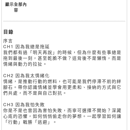
顯示全部內
容
目錄
序言
CH1 因為我總是拖延
我們都有過「明天再說」的時候，但為什麼有些事總是
拖到最後一刻，甚至乾脆不做？這背後不是懶惰，而是
情緒與動力的拉扯。
CH2 因為我太情緒化
情緒，是推動行動的燃料，也可能是我們停滯不前的絆
腳石。帶你認識情緒並學會用更柔和、接納的方式與它
們共處，而不是與自己對抗。
CH3 因為我怕失敗
你是不是也曾因為害怕失敗，而寧可選擇不開始？深藏
心底的恐懼，如何悄悄偷走你的夢想。一起學習如何讓
「行動」戰勝「逃避」。