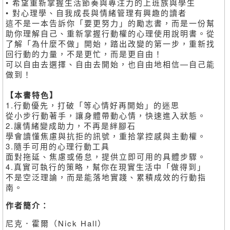
• 希望重新掌握生活節奏與專注力的上班族與學生
• 對心理學、自我成長與情緒管理有興趣的讀者
這不是一本告訴你「要更努力」的勵志書，而是一份幫
助你理解自己、重新掌握行動權的心理使用說明書。從
了解「為什麼不做」開始，踏出改變的第一步，重新找
回行動的力量，不是更忙，而是更自由！
可以自由去選擇、自由去開始，也自由地相信—自己能
做到！
【本書特色】
1.行動優先，打破「等心情好再開始」的迷思
從小步行動著手，讓身體帶動心情，快速進入狀態。
2.讓情緒變成助力，不再是絆腳石
學會讀懂焦慮與抗拒的訊號，重拾掌控感與主動權。
3.隨手可用的心理行動工具
面對拖延、焦慮或倦怠，提供立即可用的具體步驟。
4.真實可執行的策略，幫你在現實生活中「做得到」
不是空泛理論，而是能落地實踐、累積成效的行動指
南。
作者簡介：
尼克．霍爾（Nick Hall）