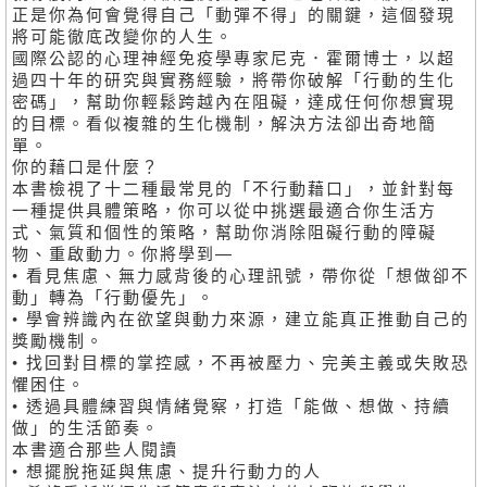
正是你為何會覺得自己「動彈不得」的關鍵，這個發現
將可能徹底改變你的人生。
國際公認的心理神經免疫學專家尼克．霍爾博士，以超
過四十年的研究與實務經驗，將帶你破解「行動的生化
密碼」，幫助你輕鬆跨越內在阻礙，達成任何你想實現
的目標。看似複雜的生化機制，解決方法卻出奇地簡
單。
你的藉口是什麼？
本書檢視了十二種最常見的「不行動藉口」，並針對每
一種提供具體策略，你可以從中挑選最適合你生活方
式、氣質和個性的策略，幫助你消除阻礙行動的障礙
物、重啟動力。你將學到—
• 看見焦慮、無力感背後的心理訊號，帶你從「想做卻不
動」轉為「行動優先」。
• 學會辨識內在欲望與動力來源，建立能真正推動自己的
獎勵機制。
• 找回對目標的掌控感，不再被壓力、完美主義或失敗恐
懼困住。
• 透過具體練習與情緒覺察，打造「能做、想做、持續
做」的生活節奏。
本書適合那些人閱讀
• 想擺脫拖延與焦慮、提升行動力的人