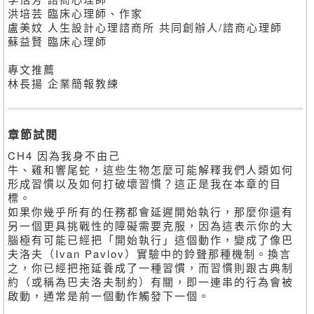
洪培芸 臨床心理師、作家
盧美妏 人生設計心理諮商所 共同創辦人/諮商心理師
蘇益賢 臨床心理師
專文推薦
林長揚 企業簡報教練
章節試閱
CH4 因為我身不由己
牛、雞和響尾蛇，這些生物怎麼可能解釋我們人類如何
形成習慣以及如何打破壞習慣？這正是我在本章的目
標。
如果你幾乎所有的任務都會延遲開始執行，那麼你還有
另一個更具挑戰性的障礙需要克服，因為這表示你的大
腦極有可能已經把「開始執行」這個動作，變成了像巴
夫洛夫（Ivan Pavlov）實驗中的鈴聲那種機制。換言
之，你已經把拖延養成了一種習慣，而習慣則跟古典制
約（或稱為巴夫洛夫制約）有關，即一連串的行為會被
啟動，通常是前一個動作觸發下一個。