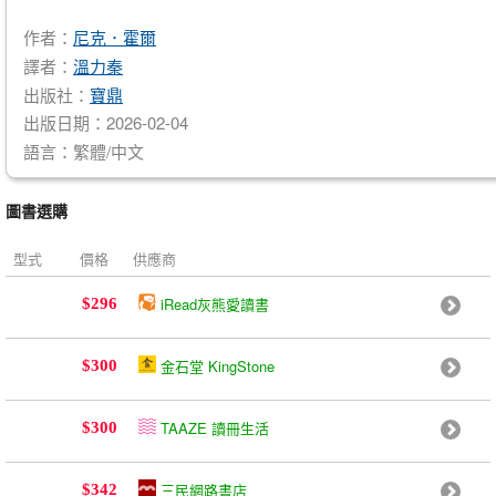
作者：
尼克．霍爾
譯者：
溫力秦
出版社：
寶鼎
出版日期：2026-02-04
語言：繁體/中文
圖書選購
型式
價格
供應商
iRead灰熊愛讀書
$296
金石堂 KingStone
$300
TAAZE 讀冊生活
$300
三民網路書店
$342