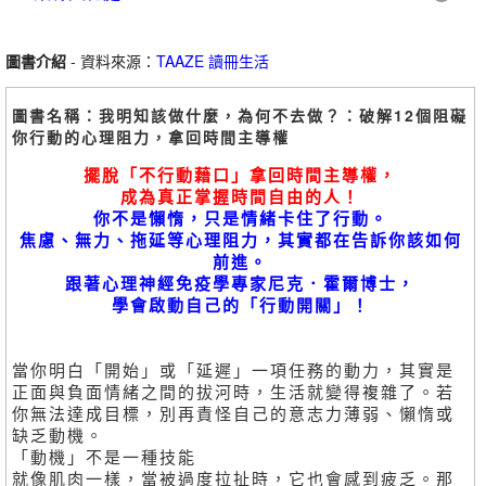
圖書介紹
- 資料來源：
TAAZE 讀冊生活
圖書名稱：我明知該做什麼，為何不去做？：破解12個阻礙
你行動的心理阻力，拿回時間主導權
擺脫「不行動藉口」拿回時間主導權，
成為真正掌握時間自由的人！
你不是懶惰，只是情緒卡住了行動。
焦慮、無力、拖延等心理阻力，其實都在告訴你該如何
前進。
跟著心理神經免疫學專家尼克．霍爾博士，
學會啟動自己的「行動開關」！
當你明白「開始」或「延遲」一項任務的動力，其實是
正面與負面情緒之間的拔河時，生活就變得複雜了。若
你無法達成目標，別再責怪自己的意志力薄弱、懶惰或
缺乏動機。
「動機」不是一種技能
就像肌肉一樣，當被過度拉扯時，它也會感到疲乏。那