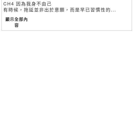
CH4 因為我身不由己
有時候，拖延並非出於意願，而是早已習慣性的...
顯示全部內
容