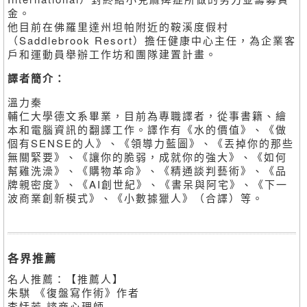
金。
他目前在佛羅里達州坦帕附近的鞍溪度假村
（Saddlebrook Resort）擔任健康中心主任，為企業客
戶和運動員舉辦工作坊和團隊建置計畫。
譯者簡介：
溫力秦
輔仁大學德文系畢業，目前為專職譯者，從事書籍、繪
本和電腦資訊的翻譯工作。譯作有《水的價值》、《做
個有SENSE的人》、《領導力藍圖》、《丟掉你的那些
無關緊要》、《讓你的脆弱，成就你的強大》、《如何
幫雞洗澡》、《購物革命》、《精通談判藝術》、《品
牌親密度》、《AI創世紀》、《書呆與阿宅》、《下一
波商業創新模式》、《小數據獵人》（合譯）等。
各界推薦
名人推薦：【推薦人】
朱騏 《復盤寫作術》作者
李恬芳 諮商心理師