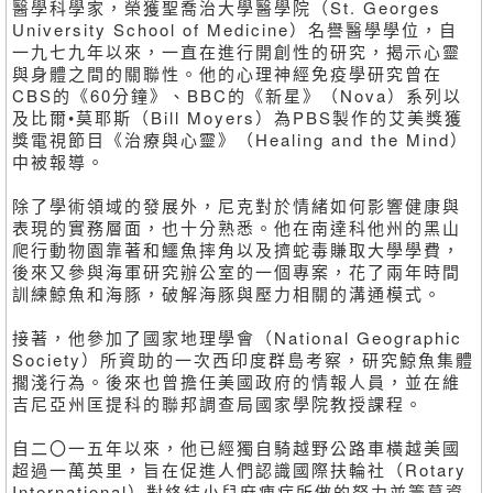
醫學科學家，榮獲聖喬治大學醫學院（St. Georges
University School of Medicine）名譽醫學學位，自
一九七九年以來，一直在進行開創性的研究，揭示心靈
與身體之間的關聯性。他的心理神經免疫學研究曾在
CBS的《60分鐘》、BBC的《新星》（Nova）系列以
及比爾•莫耶斯（Bill Moyers）為PBS製作的艾美獎獲
獎電視節目《治療與心靈》（Healing and the Mind）
中被報導。
除了學術領域的發展外，尼克對於情緒如何影響健康與
表現的實務層面，也十分熟悉。他在南達科他州的黑山
爬行動物園靠著和鱷魚摔角以及擠蛇毒賺取大學學費，
後來又參與海軍研究辦公室的一個專案，花了兩年時間
訓練鯨魚和海豚，破解海豚與壓力相關的溝通模式。
接著，他參加了國家地理學會（National Geographic
Society）所資助的一次西印度群島考察，研究鯨魚集體
擱淺行為。後來也曾擔任美國政府的情報人員，並在維
吉尼亞州匡提科的聯邦調查局國家學院教授課程。
自二〇一五年以來，他已經獨自騎越野公路車橫越美國
超過一萬英里，旨在促進人們認識國際扶輪社（Rotary
International）對終結小兒麻痺症所做的努力並籌募資