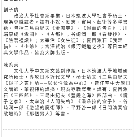
劉子倩
政治大學社會系畢業，日本筑波大學社會學碩士，
現為專職譯者。譯有小說、勵志、實用、藝術等多種書
籍，包括三島由紀夫《金閣寺》、《假面的告白》；川
端康成《雪國》、《古都》；谷崎潤一郎《春琴抄》、
《陰翳禮讚》；太宰治《女生徒》；夏目漱石《我是
貓》、《少爺》；宮澤賢治《銀河鐵道之夜》等日本經
典文學作品，皆為大牌出版。
陳系美
文化大學中文系文藝創作組，日本筑波大學地域研
究所碩士，專攻日本近代文學，碩士論文《三島由紀夫
《鏡子之家》論──以女性像為中心》。曾任空中大學日
文講師、華視特約譯播，現為專職譯者。譯有：夏目漱
石《三四郎》、三島由紀夫《豐饒之海》四部曲、《鏡
子之家》、太宰治《人間失格》《潘朵拉的盒子》、谷
崎潤一郎《慾望的魔術師》、平野啓一郎《日間演奏會
散場時》《那個男人》等書。