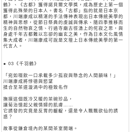
鶴》、《古都》獲得諾貝爾文學獎，成為歷史上第一個
獲得此殊榮的日本人。書名「古都」指的就是日本京
都，川端康成以精湛的手法傳神表現出日本傳統美學的
精神與思想，從節日祭典的虔誠與傳承、隨四季推移而
生的自然物哀之情、行過寺廟古徑湧上的侘寂之思，與
身處千年古都難以忘卻的幽玄之美，作為日本文化風情
集大成者，川端康成可說是文壇上日本傳統美學的第一
代言人。
● 03《千羽鶴》
「宛如啜飲一口承載多少孤寂與懸念的人間韻味！」
川端康成將悖德與慾望
揉合至茶道漩渦中的極致名作
撫摸這個既冷又暖的茶碗珍品，
讓菊治憶起父親情婦的肌膚……
它誘發的究竟是反胃的齷齪，還是令人飄飄欲仙的誘
惑？
故事從鎌倉境內的某間茶室開端。