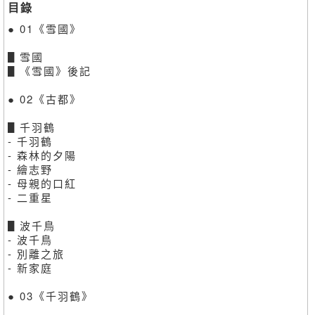
目錄
● 01《雪國》
▋雪國
▋《雪國》後記
● 02《古都》
▋千羽鶴
- 千羽鶴
- 森林的夕陽
- 繪志野
- 母親的口紅
- 二重星
▋波千鳥
- 波千鳥
- 別離之旅
- 新家庭
● 03《千羽鶴》