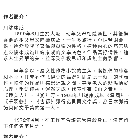
作者簡介：
川端康成
1899年6月生於大阪，幼年父母相繼過世，其後撫
養他的祖父母又陸續病故，一生多旅行，心情苦悶憂
鬱，逐漸形成了哀傷與孤獨的性格，這種內心的痛苦與
悲哀後來成為川端康成的文學底色。作品富抒情性，追
求人生昇華的美，並深受佛教思想和虛無主義影響。
早年多以下層女性作為小說的主角，寫她們的純潔
和不幸，其成名作《伊豆的舞孃》即是此一時期的代表
作。晚年的作品則描繪近親之間、甚至老人的變態情愛
心理，手法純熟，渾然天成，代表作有《山之音》、
《睡美人》、《湖》等。1968年川端康成以《雪國》、
《千羽鶴》、《古都》獲得諾貝爾文學獎，為日本獲得
諾貝爾文學獎的第一人。
1972年4月，在工作室含煤氣管自殺身亡，沒有留
下任何隻字片語。
譯者簡介：