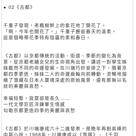
● 02《古都》
千重子發現，老楓樹幹上的紫花地丁開花了。
「啊，今年也開花了。」千重子邂逅春天的溫柔。
這是個略帶花季特有陰霾的柔和春日。
《古都》以京都傳統的活動、街道、季節的變化為背
景，從京都老舖女兒的生命視角出發，講述一對孿生姊
妹截然不同的命運發展。在川端巧妙安排之下，隨著京
都四季更迭，姊妹二人的命運齒輪向前轉動，流暢地描
繪了潛藏在日本人靈魂深處的原始風景，還有那無以名
狀的美麗與哀愁。
幸福短暫，寂寞卻是長久……
一代文學巨匠淬鍊畢生情感
勾勒京都更迭四季的美麗與哀愁
《古都》於川端康成六十二歲發表，是晚年再創高峰的
中篇小說。1968年，川端康成以《雪國》、《千羽