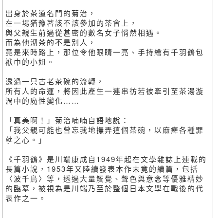
出身於茶道名門的菊治，
在一場猶豫著該不該參加的茶會上，
與父親生前過從甚密的數名女子悄然相遇。
而為他沏茶的不是別人，
竟是來時路上，那位令他眼睛一亮、手持繪有千羽鶴包
袱巾的小姐。
透過一只古老茶碗的流轉，
所有人的命運，將因此產生一連串彷若被牽引至茶湯漩
渦中的魔性變化……
「真美啊！」菊治喃喃自語地說：
「我父親可能也曾忘我地撫弄這個茶碗，以麻痺各種罪
孽之心。」
《千羽鶴》是川端康成自1949年起在文學雜誌上連載的
長篇小說，1953年又陸續發表本作未竟的續篇，包括
〈波千鳥〉等，透過大量觸覺、聲色與意念等優雅精妙
的臨摹，被視為是川端乃至於整個日本文學在戰後的代
表作之一。