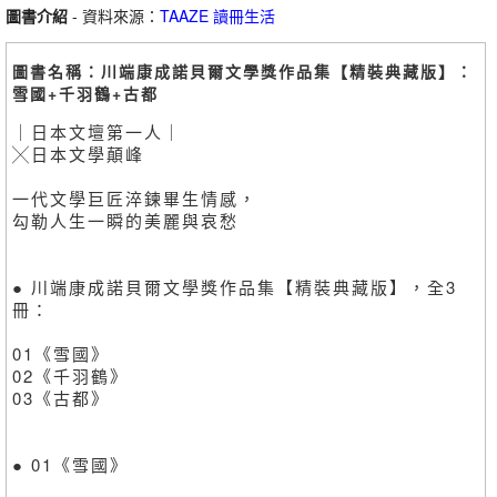
圖書介紹
- 資料來源：
TAAZE 讀冊生活
圖書名稱：川端康成諾貝爾文學獎作品集【精裝典藏版】：
雪國+千羽鶴+古都
｜日本文壇第一人｜
╳日本文學顛峰
一代文學巨匠淬鍊畢生情感，
勾勒人生一瞬的美麗與哀愁
● 川端康成諾貝爾文學獎作品集【精裝典藏版】，全3
冊：
01《雪國》
02《千羽鶴》
03《古都》
● 01《雪國》