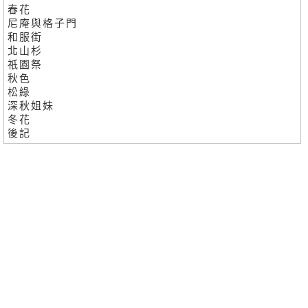
春花
尼庵與格子門
和服街
北山杉
祇園祭
秋色
松綠
深秋姐妹
冬花
後記