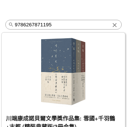
×
川端康成諾貝爾文學獎作品集: 雪國+千羽鶴
+古都 (精裝典藏版/3冊合售)