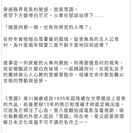
穿過縣界長長的隧道，就是雪國。
夜空下方變得白茫茫。火車在號誌站停下……
「隧道的那一頭，也有你想見的人嗎？」
在終年被皚皚白雪覆蓋的國境，徒食無為的主人公島
村，為什麼兩年間要三度不辭千里地回到這裡？
故事從一列疾駛的火車內開始。你將跟隨島村的視角，
宛若親臨這片銀白色祕境，一起踽踽而行，在兩名女子
的羈絆與沁人心脾的雪鄉景致中，咀嚼生命中那些難以
言喻的悸動與徒勞。
《雪國》是川端康成自1935年起陸續在文學雜誌上發表
的作品，前後歷經13年的修訂和增補才終能定稿出版，
可說為它傾注了心血。曾八度翻拍成電影及電視劇，吸
引無數國內外旅人造訪「雪國」所在地，是公認是欲理
解日本文化底蘊不可不讀的名作之一。