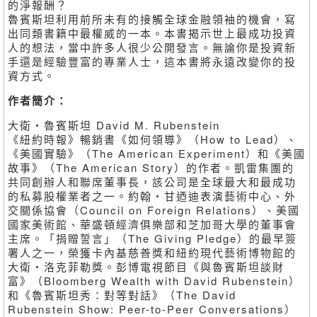
的淨報酬？
魯賓斯坦利用前所未有的接觸全球金融領袖的機會，寫
出同類書籍中最權威的一本。本書揭示世上最成功投資
人的想法，當中許多人很少公開發言。無論你是投資新
手還是經驗豐富的專業人士，這本書將永遠改變你的投
資方式。
作者簡介：
大衛・魯賓斯坦 David M. Rubenstein
《紐約時報》暢銷書《如何領導》（How to Lead）、
《美國實驗》（The American Experiment）和《美國
故事》（The American Story）的作者。凱雷集團的
共同創辦人和聯席董事長，該公司是全球最大和最成功
的私募股權業者之一。約翰・甘迺迪表演藝術中心、外
交關係協會（Council on Foreign Relations）、美國
國家美術館、華盛頓經濟俱樂部和芝加哥大學的董事會
主席。「捐贈誓言」（The Giving Pledge）的最早簽
署人之一，榮獲卡內基慈善獎和紐約現代藝術博物館的
大衛・洛克菲勒獎。彭博電視節目《與魯賓斯坦談財
富》（Bloomberg Wealth with David Rubenstein）
和《魯賓斯坦秀：對等對話》（The David
Rubenstein Show: Peer-to-Peer Conversations）