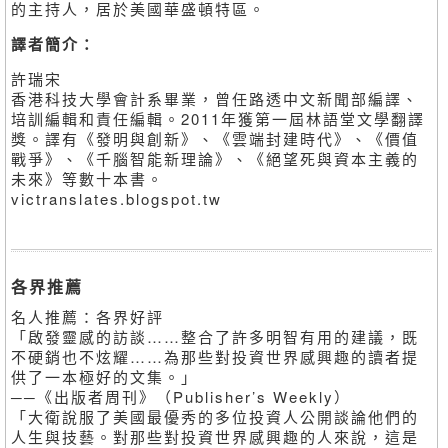
的主持人，居於美國華盛頓特區。
譯者簡介：
許瑞宋
香港科技大學會計系畢業，曾任路透中文新聞部編譯、
培訓編輯和責任編輯。2011年獲第一屆林語堂文學翻譯
獎。譯有《發明與創新》、《雲端封建時代》、《價值
戰爭》、《千腦智能新理論》、《絕望死與資本主義的
未來》等數十本書。
victranslates.blogspot.tw
各界推薦
名人推薦：各界好評
「啟發靈感的訪談……整合了許多明智有用的建議，既
不硬銷也不炫耀……為那些對投資世界感興趣的讀者提
供了一本極好的文集。」
──《出版者周刊》（Publisher’s Weekly）
「大衛說服了美國最優秀的多位投資人公開談論他們的
人生與技藝。對那些對投資世界感興趣的人來說，這是