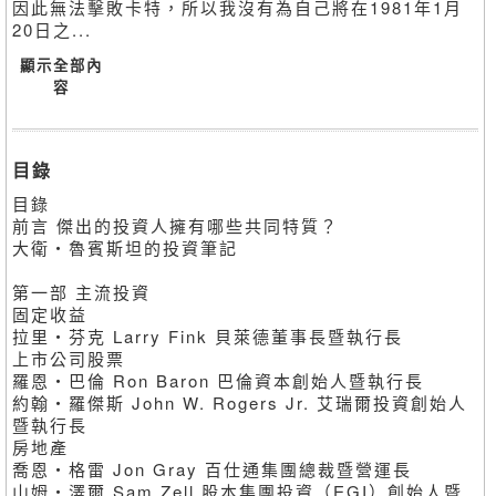
因此無法擊敗卡特，所以我沒有為自己將在1981年1月
20日之...
顯示全部內
容
目錄
目錄
前言 傑出的投資人擁有哪些共同特質？
大衛・魯賓斯坦的投資筆記
第一部 主流投資
固定收益
拉里・芬克 Larry Fink 貝萊德董事長暨執行長
上市公司股票
羅恩・巴倫 Ron Baron 巴倫資本創始人暨執行長
約翰・羅傑斯 John W. Rogers Jr. 艾瑞爾投資創始人
暨執行長
房地產
喬恩・格雷 Jon Gray 百仕通集團總裁暨營運長
山姆・澤爾 Sam Zell 股本集團投資（EGI）創始人暨