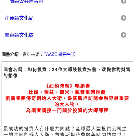
宜蘭縣公共圖書館
花蓮縣文化局
臺東縣文化處
圖書介紹
- 資料來源：
TAAZE 讀冊生活
圖書名稱：如何投資：24位大師談投資技藝，改變你對財富
的想像
《紐約時報》暢銷書
比爾・蓋茲、傑米・戴蒙重磅推薦
凱雷集團傳奇創始人大衛・魯賓斯坦訪問金融界最重要
的大人物，
為讀者講授一門關於投資的大師課程
最成功的投資人有什麼共同點？全球最大型投資公司之
一的共同創辦人大衛・魯賓斯坦花費數年時間訪問世上