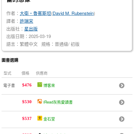
作者：
大衛・魯賓斯坦
(
David M. Rubenstein
)
譯者：
許瑞宋
出版社：
星出版
出版日期：2025-03-19
語言：繁體中文 規格：普通級/ 初版
圖書選購
型式
價格
供應商
電子書
博客來
$476
iRead灰熊愛讀書
$530
金石堂
$537