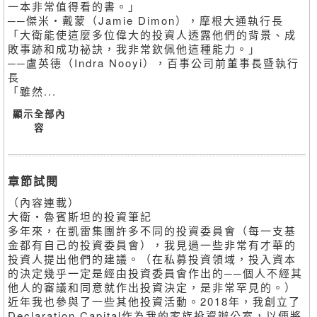
一本非常值得看的書。」
──傑米・戴蒙（Jamie Dimon），摩根大通執行長
「大衛能使這麼多位偉大的投資人透露他們的背景、成
敗事跡和成功祕訣，我非常欽佩他這種能力。」
──盧英德（Indra Nooyi），百事公司前董事長暨執行
長
「雖然...
顯示全部內
容
章節試閱
（內容連載）
大衛・魯賓斯坦的投資筆記
多年來，在凱雷集團許多不同的投資委員會（每一支基
金都有自己的投資委員會），我見過一些非常有才華的
投資人提出他們的建議。（在私募投資領域，投入資本
的決定幾乎一定是經由投資委員會作出的──個人不經其
他人的審議和同意就作出投資決定，是非常罕見的。）
近年我也參與了一些其他投資活動。2018年，我創立了
Declaration Capital作為我的家族投資辦公室，以便將