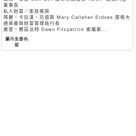
董事長
私人財富／家族帳房
瑪麗・卡拉漢・厄道斯 Mary Callahan Erdoes 摩根大
通資產與財富管理執行長
唐恩・費茲派特 Dawn Fitzpatrick 索羅斯...
顯示全部內
容