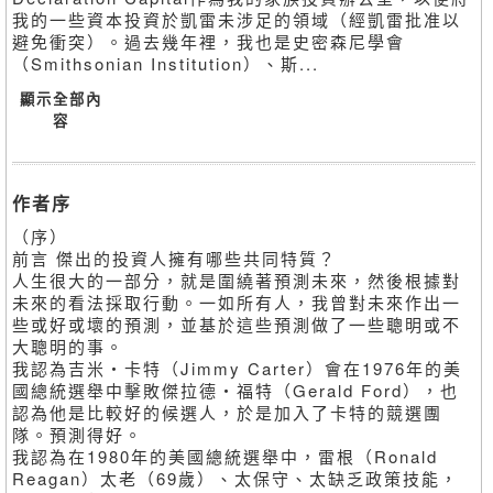
我的一些資本投資於凱雷未涉足的領域（經凱雷批准以
避免衝突）。過去幾年裡，我也是史密森尼學會
（Smithsonian Institution）、斯...
顯示全部內
容
作者序
（序）
前言 傑出的投資人擁有哪些共同特質？
人生很大的一部分，就是圍繞著預測未來，然後根據對
未來的看法採取行動。一如所有人，我曾對未來作出一
些或好或壞的預測，並基於這些預測做了一些聰明或不
大聰明的事。
我認為吉米・卡特（Jimmy Carter）會在1976年的美
國總統選舉中擊敗傑拉德・福特（Gerald Ford），也
認為他是比較好的候選人，於是加入了卡特的競選團
隊。預測得好。
我認為在1980年的美國總統選舉中，雷根（Ronald
Reagan）太老（69歲）、太保守、太缺乏政策技能，