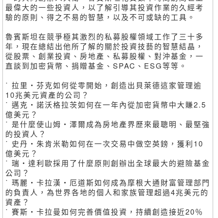
最偉大的一些投資人，以了解引導其投資作業的久經考
驗的原則、得之不易的智慧，以及不可或缺的工具。
魯賓斯坦在競爭極其激烈的私募股權領域工作了三十多
年，現在總結出他所了解的關於投資技藝的智慧結晶，
從股票、創業投資、房地產、私募股權、對沖基金，一
直談到加密貨幣、捐贈基金、SPAC、ESG等等。
˙ 拉里・芬克如何從零開始，創造出貝萊德這家管理逾
10兆美元資產的公司？
˙ 邁克・諾沃格拉茨如何在一年內從加密貨幣中大賺2.5
億美元？
˙ 是什麼使山姆・澤爾成為房地產界歷來最聰明、最堅強
的投資人？
˙ 史丹・朱肯米勒如何在一次交易中做空英鎊，獲利10
億美元？
˙ 瑞・達利歐採用了什麼原則創辦出全球最大的避險基金
公司？
˙ 瑪麗・卡拉漢・厄道斯如何成為摩根大通財富管理部門
的負責人，為世界各地的個人和家族管理超過4兆美元的
資產？
˙ 賽斯・卡拉曼如何完善價值投資，持續創造接近20％