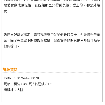
關愛實際成為桎梏，在姐姐那里只得到仇視；愛上的，卻是外甥
女……
奶娃只好離家出走，去尋找傳說中父輩遺失的金子。但歷盡千辛萬
苦，除了先輩留下的傳說與歌謠，最後等待他的只是兒時伙伴瞄準
他的槍口。
詳細資料
ISBN：9787544263870
規格：精裝 / 380頁 / 普通級 / 1-2
出版地：大陸