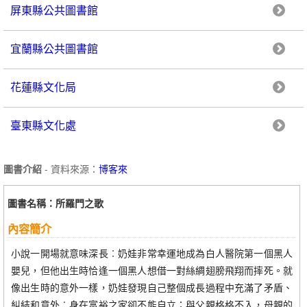
屏東縣公共圖書館
宜蘭縣公共圖書館
花蓮縣文化局
臺東縣文化處
圖書介紹
- 資料來源：
博客來
圖書名稱：所羅門之歌
內容簡介
小說一開場就意味深長︰奶娃非常幸運地成為白人醫院第一個黑人
嬰兒，但他出生時恰逢一個黑人想借一對絲綢翅膀飛翔而摔死。就
像出生時的意外一樣，奶娃發現自己整個成長過程中充滿了矛盾、
糾結和意外︰身在富裕之家卻不能自立；與父親格格不入，母親的