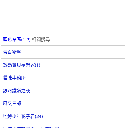
藍色禁區(1-2)
相關搜尋
告白衝擊
數碼寶貝夢想家(1)
貓咪事務所
銀河鐵道之夜
風又三郎
地縛少年花子君(24)