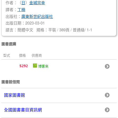
作者：（
日
）
金城宗幸
譯者：
丁楠
出版社：
廣東新世紀出版社
出版日期：2023-03-01
語言：簡體中文 規格：平裝 / 389頁 / 普通級/ 1-1
圖書選購
型式
價格
供應商
博客來
$292
圖書館借閱
國家圖書館
全國圖書書目資訊網