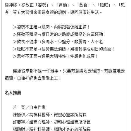
律神經，從改正「姿勢」、「運動」、「飲食」、「睡眠」、「思
考」等五大習慣來重建身體的規則，導回健康的生活。
＞姿勢不正確→肌肉、內臟跟著偏離正道！
＞運動不積極→讓日常的走路變成積極的有氧運動！
＞飲食不健康→多喝水、少鹽分、顧腸胃、人不老！
＞睡眠不充足→疲勞無法消除，累積轉換成明日的負擔！
＞思考不正面→運用大腦特性，空想也能成真！
健康從來都不是一件難事，只要有意識地去維持、有態度地去
把關，自律神經也會乖乖上工！
名人推薦
苦 苓／自由作家
陳嬿伊／精神科醫師、微煦心靈診所院長
許嬰寧／諮商心理師、初和心理諮商所所長
楊聰財／精神科醫師、楊聰才身心診所院長