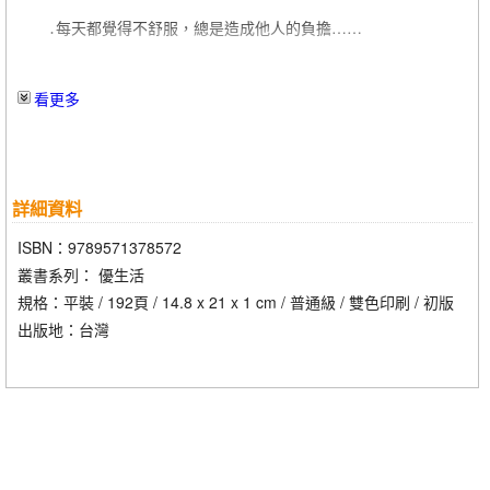
調整自律神經的姿勢習慣 總整理
․每天都覺得不舒服，總是造成他人的負擔……
2調整自律神經的運動習慣
․就算去醫院檢查，醫生也說沒什麼毛病，
看更多
①四種坐著就能完成的伸展操
②手臂大幅度擺動，邁開步伐快速走路
結果根本是白跑一趟……
③躺在床上消除身體的緊繃感
④進行有氧運動
各位是否有過上述的經驗呢？
詳細資料
調整自律神經的運動習慣 總整理
明明沒生病，原因不明的不適感卻一直困擾著自己──如果你
ISBN：9789571378572
3調整自律神經的飲食習慣
有這種情況，說不定你是「自律神經失調」。
叢書系列： 優生活
①每天攝取兩公升的水分
規格：平裝 / 192頁 / 14.8 x 21 x 1 cm / 普通級 / 雙色印刷 / 初版
②重新檢視鹽分攝取過多的生活
簡單地說，自律神經失調就是指身體的自動調節功能出現怪異
出版地：台灣
③遠離巧克力或甜食
現象。且事實上，因自律神經失調而困擾的人正在大幅增加。
④換成低GI值食品
⑤戒咖啡因
長期處在自律神經失調的狀況下，恐會引發憂鬱症等各種疾
調整自律神經的飲食習慣 總整理
病，千萬不要忽視他！