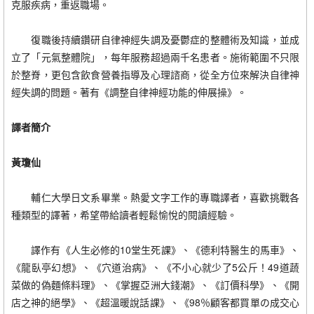
克服疾病，重返職場。
復職後持續鑽研自律神經失調及憂鬱症的整體術及知識，並成
立了「元氣整體院」，每年服務超過兩千名患者。施術範圍不只限
於整脊，更包含飲食營養指導及心理諮商，從全方位來解決自律神
經失調的問題。著有《調整自律神經功能的伸展操》。
譯者簡介
黃瓊仙
輔仁大學日文系畢業。熱愛文字工作的專職譯者，喜歡挑戰各
種類型的譯著，希望帶給讀者輕鬆愉悅的閱讀經驗。
譯作有《人生必修的10堂生死課》、《德利特醫生的馬車》、
《龍臥亭幻想》、《穴道治病》、《不小心就少了5公斤！49道蔬
菜做的偽麵條料理》、《掌握亞洲大錢潮》、《訂價科學》、《開
店之神的絕學》、《超溫暖說話課》、《98％顧客都買單の成交心