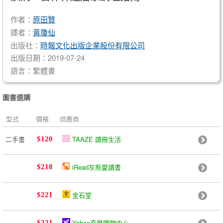
作者：
原田賢
譯者：
黃瓊仙
出版社：
時報文化出版企業股份有限公司
出版日期：2019-07-24
語言：繁體書
圖書選購
型式
價格
供應商
二手書
TAAZE 讀冊生活
$120
iRead灰熊愛讀書
$218
金石堂
$221
Yahoo奇摩購物中心
$221