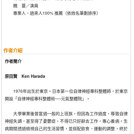
魏 蔓／演員
專業人、過來人100% 推薦（依姓名筆劃排序）
作者介紹
作者簡介
原田賢 Ken Harada
1976年出生於東京。日本第一位自律神經專科整體師，於東京
開設「自律神經專科整體術──元氣整體院」。
大學畢業後曾當過一般的上班族，但因為工作過度，導致自律
神經失調，甚至得了憂鬱症，不得已只好辭去工作，專心養病。生
病期間透過檢視自己的生活習慣，並搭配飲食、運動的調整，終於