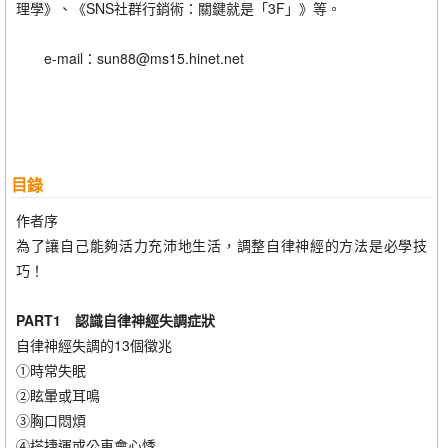
理學》、《SNS社群行銷術：關鍵就是「3F」》等。
e-mail：sun88@ms15.hinet.net
目錄
作者序
為了讓自己能夠活力充沛地生活，調整自律神經的方法是必學技
巧！
PART1 認識自律神經失調症狀
自律神經失調的13個徵兆
①時常失眠
②眩暈或耳鳴
③胸口悶煩
④搭捷運或公車會心悸