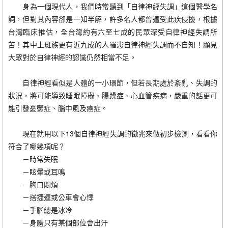
身為一個現代人，我們時常聽到「自律神經失調」這個醫學名
詞，但對其內容卻是一知半解，許多名人都曾遭受此疾侵擾，根據
台灣臨床推估，全台灣約有六至七成的民眾深受自律神經失調所
苦！其中上班族更有近九成的人罹患自律神經失調而不自知！顯見
大眾對於自律神經的認識仍然相當不足。
自律神經看似是人體的一小環節，但若長期處於紊亂、失調的
狀況，將可能導致睡眠障礙、腸躁症、心血管疾病，嚴重的話更可
能引發憂鬱症、腦中風及癌症。
現在就用以下13個自律神經失調的徵兆來做初步檢測，看看你
符合了哪幾項呢？
－時常失眠
－眩暈或耳鳴
－胸口悶煩
－搭捷運或公車會心悸
－手腳總是冰冷
－身體只有某個部位會出汗