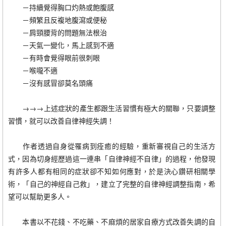
－持續覺得胸口灼熱或飽腹感
－頻繁且反複地腹瀉或便秘
－肩頸腰背的問題無法根治
－天氣一變化，馬上感到不適
－有時會覺得眼前很刺眼
－喉嚨不適
－沒有感冒卻莫名頭痛
→→→上述症狀的產生都跟生活習慣有極大的關聯，只要調整
習慣，就可以改善自律神經失調！
作者透過自身從罹病到痊癒的經驗，重新審視自己的生活方
式，因為切身經歷過這一連串「自律神經不自律」的過程，他發現
有許多人都有相同的症狀卻不知如何應對，於是決心鑽研相關學
術，「自己的神經自己救」，建立了完整的自律神經調整指南，希
望可以幫助更多人。
本書以不花錢、不吃藥、不麻煩的居家自療方式改善失調的自