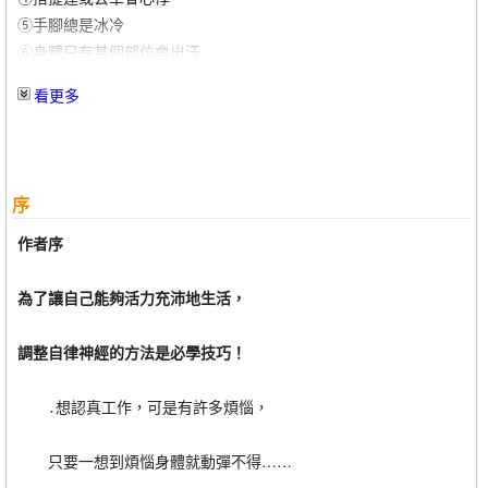
⑤手腳總是冰冷
⑥身體只有某個部位會出汗
⑦持續覺得胸口灼熱或飽腹感
看更多
⑧頻繁且反覆地腹瀉或便秘
⑨肩頸腰背的問題無法根治
⑩天氣一變化，馬上感到不適
⑪有時會覺得眼前很刺眼
序
⑫喉嚨不適
⑬沒有感冒卻莫名頭痛
作者序
PART2 調整自律神經的５個習慣
為了讓自己能夠活力充沛地生活，
為什麼自律神經會失調呢？
調整自律神經的方法是必學技巧！
１調整自律神經的姿勢習慣
①站立時縮小腹
․想認真工作，可是有許多煩惱，
②搭車時，臉要往前看，不要朝下
③不要緊咬牙齒
只要一想到煩惱身體就動彈不得……
④隨時提醒自己要「胸式呼吸」