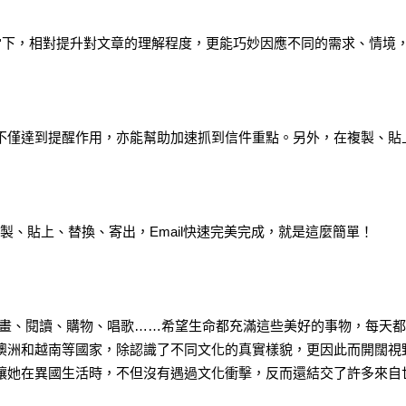
當下，相對提升對文章的理解程度，更能巧妙因應不同的需求、情境
不僅達到提醒作用，亦能幫助加速抓到信件重點。另外，在複製、貼
複製、貼上、替換、寄出，Email快速完美完成，就是這麼簡單！
、電影、畫畫、閱讀、購物、唱歌……希望生命都充滿這些美好的事物，每天
澳洲和越南等國家，除認識了不同文化的真實樣貌，更因此而開闊視
讓她在異國生活時，不但沒有遇過文化衝擊，反而還結交了許多來自