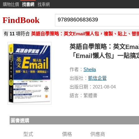
購物比價
找書網
找車網
FindBook
有
11
項符合
英語自學策略：英文Email懶人包，複製、貼上、替換
英語自學策略：英文Em
「Email懶人包」一貼搞定
作者：
Sheila
出版社：
凱信企管
出版日期：2021-08-04
語言：繁體書
圖書選購
型式
價格
供應商