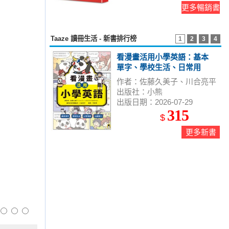
更多暢銷書
Taaze 讀冊生活 - 新書排行榜
1
2
3
4
看漫畫活用小學英語：基本
單字、學校生活、日常用
語、出國旅行
作者：佐藤久美子、川合亮平
出版社：小熊
出版日期：2026-07-29
315
$
更多新書