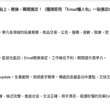
貼上、替換，瞬間搞定！（隨掃即用 「Email懶人包」一貼搞定
，舉凡各領域的拓展業務、商品交易、公告、服務、道歉、致謝、慰
能寫也能回，Email簡單搞定，工作無往不利，瞬間提升競爭力。
著update。全書範例，用詞遣字精準，傳遞訊息最能切中要點、又快
明確、格式完整、進退合宜、文法正確、用字漂亮、易讀好懂的完美Ema