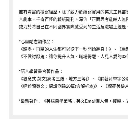
擁有豐富的撰寫經歷，除了致力於編寫實用的英文工具叢
言劇本、千奇百怪的報紙副刊。深信「正面思考能給人無
致力於將自己在不同國界實際感受到的生活及職場上經歷
*心靈勵志類作品：
《歸零，再糟的人生都可以從下一秒開始翻身！》、《重
《不做討厭鬼：讓你提升人氣、職場得寵、人見人愛的33
*語言學習書合著作品：
《觀念式 英文(高考三級、地方三等)》、《躺著背單字公職
《輕鬆讀英文：閱讀測驗20篇(含解析本)》、《標靶英
*最新著作：《英語自學策略：英文Email懶人包，複製