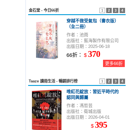
金石堂 - 今日66折
1
2
3
4
穿越不做受氣包（書衣版）
（全二冊）
作者：池雨
出版社：藍海製作有限公司
出版日期：2025-06-18
370
66折：
$
更多66折
Taaze 讀冊生活 - 暢銷排行榜
1
2
3
4
唯紅花綻放：習近平時代的
認同與歸屬
作者：馮哲芸
出版社：衛城出版
出版日期：2026-04-01
395
$