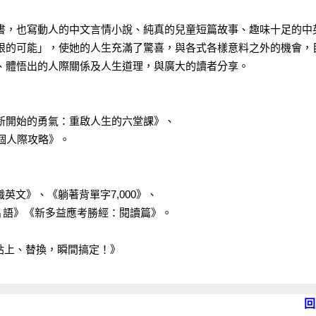
書，也寫動人的中文言情小說、純真的兒童短篇故事、趣味十足的中
限的可能」，使她的人生充滿了驚喜，與各式各樣意料之外的機會，
、體悟出的人際關係及人生道理，與廣大的讀者分享。
新開始的勇氣：重啟人生的六堂課》、
個人際攻略》。
英文》、《躺著背單字7,000》、
檢片語》《新多益應考勝經：閱讀篇》。
、貼上、替換，瞬間搞定！》
回