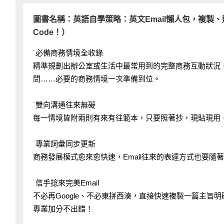
圖書名稱：英語自學策略：英文Email懶人包，複製、
Code！）
˙必備商務情境全收錄
精準規劃出辦公室或生活中最常用到的完整商務互動狀況
問……必要的商務情境一次準備到位。
˙雙向溝通往來無礙
每一情境皆附兩則有來有往範本，只要照著抄，現貼現用，
˙專業詞彙同步更新
商務發展模式愈來愈快速，Email往來的表達方式也要隨
˙信手捻來完美Email
不必再Google、不必東拼西湊，直接快速複製一篇主旨
專業加分不出錯！