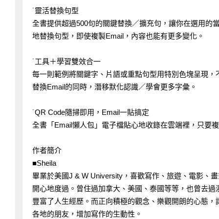
˙靈活替換句型
全書提供超過500句的關鍵替換／擴充句，讓你在選用的
地替換句型，即使複製Email，內容也能有更多變化。
˙工具＋學習雙效合一
每一則範例將關鍵字、片語或重點句型用特別色塊呈現，
替換Email的同時，潛移默化認識／學會更多字彙。
˙QR Code隨掃即用，Email一貼搞定
全書「Email懶人包」電子檔貼心地收錄在雲端裡，只要
作者簡介
■Sheila
畢業於美國J & W University，喜歡寫作、旅遊
開心地度過。曾住過加拿大、美國、泰國等等，也曾去過
豐富了人生經歷。而正向積極的觀念、樂觀開朗的心態，
各地的朋友，增加寫作的生動性。