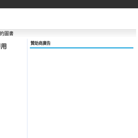
的圖書
贊助商廣告
即用