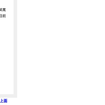
英寓
目前
上面