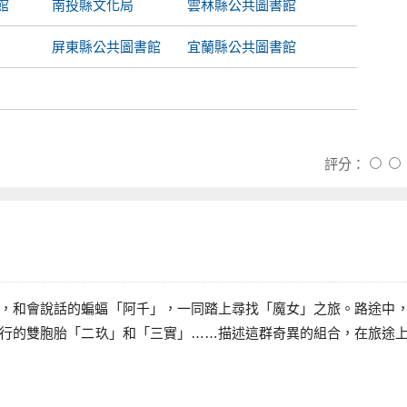
館
南投縣文化局
雲林縣公共圖書館
屏東縣公共圖書館
宜蘭縣公共圖書館
評分：
和會說話的蝙蝠「阿千」，一同踏上尋找「魔女」之旅。路途中
行的雙胞胎「二玖」和「三實」……描述這群奇異的組合，在旅途