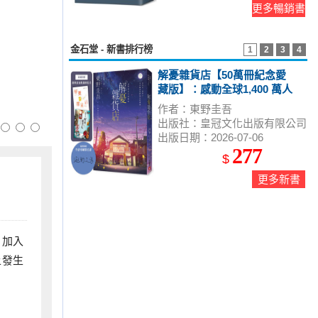
更多暢銷書
金石堂 - 新書排行榜
1
2
3
4
解憂雜貨店【50萬冊紀念愛
藏版】：感動全球1,400 萬人
的奇蹟之書，東野圭吾最令
作者：東野圭吾
人感動落淚的作品！（附首
出版社：皇冠文化出版有限公司
刷限定特典「經典封面集錦
出版日期：2026-07-06
明信片」）
277
$
更多新書
，加入
上發生