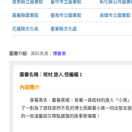
苗栗縣立圖書館
臺中市立圖書館
彰化縣公共圖書
嘉義縣圖書館
臺南市立圖書館
高雄市立圖書館
花蓮縣文化局
臺東縣文化處
圖書介紹
- 資料來源：
博客來
圖書名稱：棺材.旅人.怪蝙蝠 1
內容簡介
穿著黑衣、戴著黑帽、背著一具棺材的旅人「小黑」，
了一對為了尋找突然不見的博士而跟著小黑一同出發去旅
的一些溫馨卻又帶點感傷的故事登場囉！