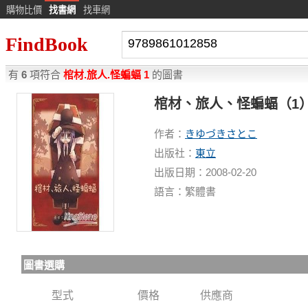
購物比價
找書網
找車網
FindBook
有
6
項符合
棺材.旅人.怪蝙蝠 1
的圖書
棺材、旅人、怪蝙蝠（1
作者：
きゆづきさとこ
出版社：
東立
出版日期：2008-02-20
語言：繁體書
圖書選購
型式
價格
供應商