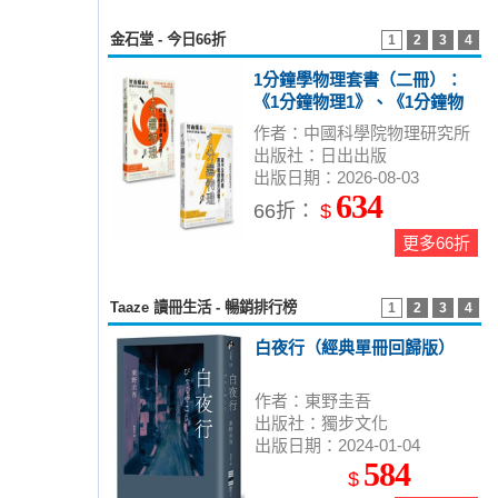
金石堂 - 今日66折
1
2
3
4
1分鐘學物理套書（二冊）：
《1分鐘物理1》、《1分鐘物
理2》
作者：中國科學院物理研究所
出版社：日出出版
出版日期：2026-08-03
634
66折：
$
更多66折
Taaze 讀冊生活 - 暢銷排行榜
1
2
3
4
白夜行（經典單冊回歸版）
作者：東野圭吾
出版社：獨步文化
出版日期：2024-01-04
584
$