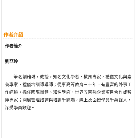
作者介紹
作者簡介
劉亞玲
筆名劉雅琳，教授，知名文化學者，教育專家，禮儀文化與素
養專家，禮儀培訓師導師；從事高等教育三十年，有豐富的外事工
作經驗。擔任國際團體、知名學府、世界五百強企業項目合作或智
庫專家；開展管理諮詢與培訓千餘場，線上及面授學員千萬餘人，
深受學員歡迎。