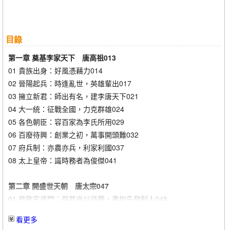
目錄
第一章 奠基李家天下 唐高祖
013
01 貴族出身：好風憑藉力
014
02 晉陽起兵：時逢亂世，英雄輩出
017
03 擁立新君：師出有名，建李唐天下
021
04 大一統：征戰全國，力克群雄
024
05 各色朝臣：容百家為李氏所用
029
06 百廢待興：創業之初，萬事開頭難
032
07 府兵制：亦農亦兵，利家利國
037
08 太上皇帝：識時務者為俊傑
041
第二章 開盛世天朝 唐太宗
047
01 悲歌玄武門：與其坐以待斃，弗如先發制人
048
02 文官武將：內舉不避親，外舉不避仇
055
看更多
03 吏制改革：集思廣益，避免專權
060