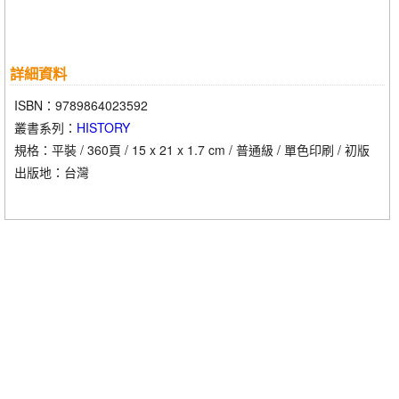
唐太宗李世民是一代英主。儘管他的皇位是通過在「玄武門兵
第四章 血雨腥風女皇路 武則天
125
變」的刀光劍影中勝出而獲得的，但是他登基後勵精圖治、勤政愛
01 入選宮廷：緣起唐太宗，受寵唐高宗
126
民，從各方面促進了唐朝的發展。唐朝在政治上沿襲了隋制，並逐
詳細資料
02 天后參政：初登政治舞臺
129
步以中書、門下、尚書三省代替前朝的「三師」和「三公」，加強
03 重訂《姓氏錄》：提高武姓地位
135
了皇帝的統治力。同時更加完備了隋朝的科舉制度，使它成為選拔
ISBN：9789864023592
04 數易太子：憑誰問「虎毒不食子」
138
官吏的主要手段和途徑；在大臣的選用方面，唐太宗李世民摒除偏
叢書系列：
HISTORY
05 諒賢而用：視死如歸的劉苑
143
見，將秦王府幕僚與唐高祖舊臣及原太子的部屬統一起來為自己所
規格：平裝 / 360頁 / 15 x 21 x 1.7 cm / 普通級 / 單色印刷 / 初版
06 武周帝位：革唐命，竟是武家天下
146
用，使他們在朝廷中發揮了很大的作用，君臣齊心協力締造了「貞
出版地：台灣
07 打擊異己：哪裡有壓迫哪裡便有反抗
150
觀之治」的盛世。
08 任用酷吏：以高壓政策對決父權社會
155
09 內寵之亂：位高權傾，姑息養奸
160
唐高宗李治在李世民的幾個兒子中，不算是最出色的。他能夠
10 難議子嗣：於自家與夫家中取捨
162
登上皇位，很大程度上憑藉的是舅舅長孫無忌的大力支持。李治在
11 五王政變：還政李族，無奈的結局
166
太子之爭中坐收漁利，而他的治國之策完全沿著其父的道路前行，
成為歷史上一位有名的「守成之君」。但他仁弱的個性給了皇后武
第五章 孱弱天子 唐中宗、唐睿宗
171
則天一展身手的機會，使中國歷史上出現了唯一一位「千古女皇
01 廢立之間：任皇權擺布的棋子
172
帝」。
02 縱容韋后：後宮干政，朝綱大亂
175
03 狠毒妻女：野心膨脹，為所欲為
180
武則天通過掌控唐高宗，進而一步步對自己的兩個兒子－－唐