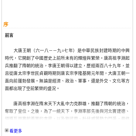
04 修《氏族志》：綜觀天下，唯李氏獨尊
063
05 貞觀之治：得民心者得以穩坐高位
069
06 貶佛抑道崇儒：因勢利導，為我所用
072
序
07 從諫如流：兼聽明，偏信暗
075
08 賢后長孫：相夫教子，母儀天下
077
前言
09 凌煙閣上：疾風知勁草，板蕩識忠臣
083
10 侯君集謀反：唐太宗忍痛除之
090
大唐王朝（六一八－－九○七年）是中華民族封建時期的中興
11 遠交近攻：揚李唐國威，四海皆臣服
092
時代，它開創了中國歷史上前所未有的輝煌與繁榮。唐高祖李淵起
12 金丹毀身：功大於過，瑕不掩瑜
096
兵推翻了隋朝的統治，李唐王朝得以建立，歷經兩百八十九年，並
且從唐太宗李世民貞觀時期到唐玄宗李隆基開元年間，大唐王朝一
第三章 守成之君 唐高宗
099
直向前蓬勃發展。無論是經濟、政治、軍事，還是外交、文化等方
01 太子之位：夫為不爭，天下莫能與之爭
100
面都出現了空前繁榮的盛況。
02 平高陽謀反：當仁不讓，該出手時即出手
104
03 起用罪臣：恩威並重，以求忠君之士
107
唐高祖李淵在隋末天下大亂中力克群雄，推翻了隋朝的統治，
04 以廢后立威信：皇權初試，君臨天下
110
奪取了皇位。之後，為了一統天下，李淵率部先後與河北竇建德、
05 武后手段：為樹威信，謀殺重臣
114
領導瓦崗寨起義軍的李密，以及劉武周、杜伏威等勢力鬥爭，最終
06 司法與邊事：文治武功，逞父遺風
118
取得了勝利，並在唐太宗李世民初期實現了天下統一。
看更多
07 委政武后：君子不與命爭
123