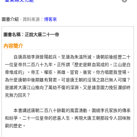
圖書介紹
- 資料來源：
博客來
圖書名稱：正說大唐二十一帝
內容簡介
自唐高祖李淵晉陽起兵，至唐為朱溫所滅，唐朝前後經歷二十
一位皇帝共二百八十九年。正所謂「歷史是鮮血寫成的，江山是白
骨堆成的」。帝王、權臣、英雄、宦官、後宮，你方唱罷我登場。
為什麼唐朝中後期雖有賢君，可是唐王朝的沒落之路已無人可擋？
是誰將大唐江山推向了萬劫不復的深淵，又是誰意圖力挽狂瀾卻終
究無力回天？
本書講述唐朝二百八十餘載的風雲湧動，圍繞李氏家族的傳承
和紛爭，二十一位皇帝的悲喜人生，再現大唐王朝那段令人回味無
窮的歷史。