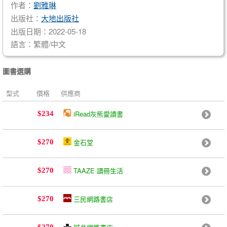
作者：
劉雅琳
出版社：
大地出版社
出版日期：2022-05-18
語言：繁體/中文
圖書選購
型式
價格
供應商
iRead灰熊愛讀書
$234
金石堂
$270
TAAZE 讀冊生活
$270
三民網路書店
$270