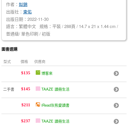
作者：
姒錦
出版社：
東佑
出版日期：2022-11-30
語言：繁體中文 規格：平裝 / 288頁 / 14.7 x 21 x 1.44 cm /
普通級/ 單色印刷 / 初版
圖書選購
型式
價格
供應商
博客來
$135
二手書
TAAZE 讀冊生活
$145
iRead灰熊愛讀書
$211
TAAZE 讀冊生活
$237