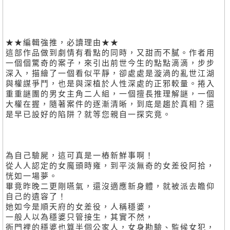
★★編輯強推，必讀理由★★
這部作品做到劇情有看點的同時，又甜而不膩。作者用
一個個驚奇的案子，來引出前世今生的點點滴滴，步步
深入，描繪了一個看似平靜，卻處處是漩渦的亂世江湖
與權謀爭鬥，也是與深植於人性深處的正邪較量。捲入
重重謎團的男女主角二人組，一個擅長推理解謎，一個
大權在握，隨著案件的逐漸清晰，到底是趨於真相？還
是早已設好的陷阱？就等您親自一探究竟。
為自己驗屍，這可真是一樁新鮮事啊！
從人人認定的女魔頭時雍，到平淡無奇的女差役阿拾，
恍如一場夢。
畢竟昨晚二更剛嚥氣，還沒適應新身體，就被派去瞻仰
自己的遺容了！
她如今是順天府的女差役，人稱穩婆，
一般人以為穩婆只管接生，其實不然，
衙門裡的穩婆也算半個公家人，女身勘驗、監候女犯，