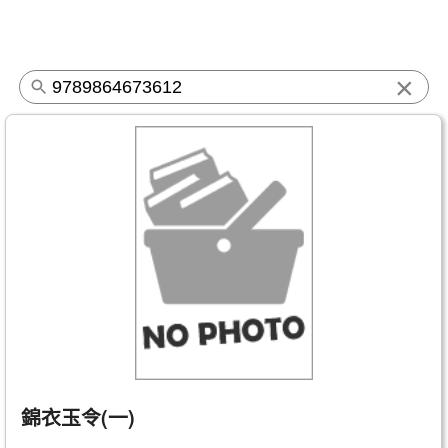
×
錦衣玉令(一)