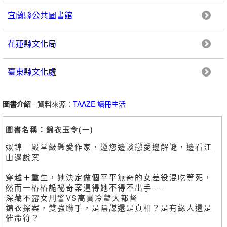
宜蘭縣公共圖書館
花蓮縣文化局
臺東縣文化處
圖書介紹
- 資料來源：
TAAZE 讀冊生活
圖書名稱：錦衣玉令(一)
姒錦 殿堂級懸愛作家，邀您邊談戀愛邊解謎，邊看江
山邊說案
穿越＋重生，她決定做個平平無奇的女差役混吃等死，
然而一樁樁詭祕奇案逼得她不得不出手──
深藏不露女刑警VS高貴冷豔大都督
錦衣探案，雙強聯手，是陰謀還是真相？是有緣人還是
催命符？