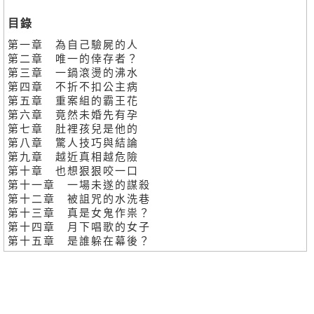
目錄
第一章 為自己驗屍的人
第二章 唯一的倖存者？
第三章 一鍋滾燙的沸水
第四章 不折不扣公主病
第五章 重案組的霸王花
第六章 竟然未婚先有孕
第七章 肚裡孩兒是他的
第八章 驚人技巧與結論
第九章 越近真相越危險
第十章 也想狠狠咬一口
第十一章 一場未遂的謀殺
第十二章 被詛咒的水洗巷
第十三章 真是女鬼作祟？
第十四章 月下唱歌的女子
第十五章 是誰躲在幕後？