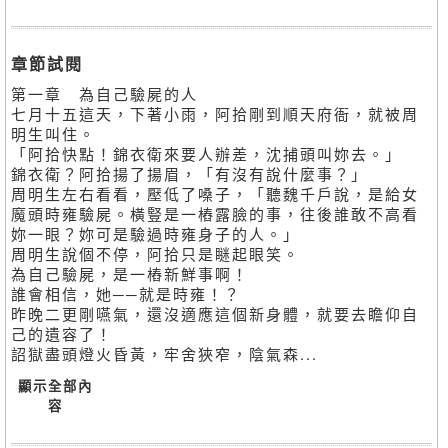
章節試閱
第一章 為自己驗屍的人
七月十五這天，下著小雨，阿拾剛到順天府衙，就被周
明生叫住。
「阿拾快點！錦衣衛來要人辦差，沈捕頭叫妳去。」
錦衣衛？阿拾揚了揚眉，「有沒有說什麼事？」
周明生左右看看，壓低了嗓子，「聽魏千戶說，是給女
魔頭時雍驗屍。橫豎是一樁露臉的事，往後誰敢不高看
妳一眼？妳可是驗過時雍身子的人。」
周明生說個不停，阿拾只是瞇起眼笑。
為自己驗屍，是一樁新鮮事啊！
誰會相信，她──就是時雍！？
昨晚二更剛嚥氣，還沒適應這個新身體，就要去瞻仰自
己的遺容了！
詔獄盡頭燈火昏黃，牢舍狹窄，陰氣森...
顯示全部內
容