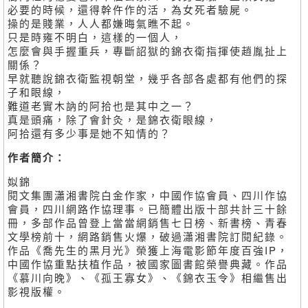
必要的時候，還得幹仵作的活，為女死者驗屍。
操的是賤業，人人都嫌晦氣瞧不起。
只是時雍不明白，這樣的一個人，
怎麼會與手握重兵，專斷詔獄的錦衣衛指揮使趙胤扯上
關係？
早就聽說錦衣衛監視朝堂，幾乎各部各處都有他們的探
子和眼線，
難道老實木訥的阿拾也是其中之一？
真是頭痛，除了會針灸，是錦衣衛眼線，
阿拾還有多少事是她不知情的？
作者簡介：
姒錦
閱文集團瀟湘書院白金作家，中國作協會員、四川作協
會員，四川網路作協理事。已簡體出版十部共計三十餘
冊，多部作品曾登上當當網銷售七日榜、新書榜、青春
文學榜前十，網路銷售火爆，破過瀟湘書院訂閱紀錄。
作品《喬先生的黑月光》榮獲上海電影節年度百強IP，
中國作協重點扶植作品，被國家圖書館榮譽典藏。作品
《慕川向晚》、《孤王寡女》、《錦衣玉令》相繼售出
影視版權。