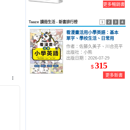
更多暢銷書
Taaze 讀冊生活 - 新書排行榜
1
2
3
4
看漫畫活用小學英語：基本
單字、學校生活、日常用
語、出國旅行
作者：佐藤久美子、川合亮平
出版社：小熊
出版日期：2026-07-29
315
$
更多新書