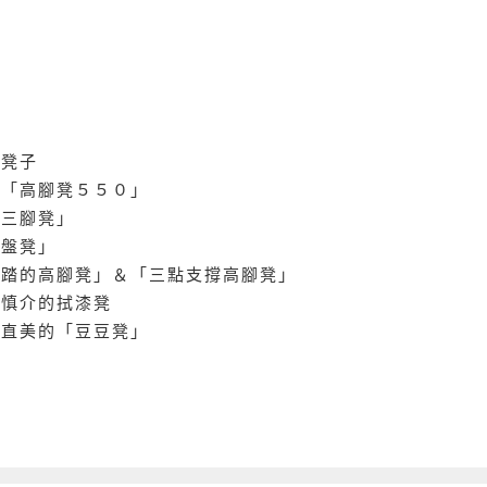
的凳子
的「高腳凳５５０」
「三腳凳」
圓盤凳」
腳踏的高腳凳」＆「三點支撐高腳凳」
井慎介的拭漆凳
田直美的「豆豆凳」