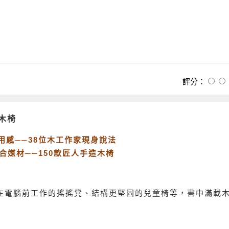
評分：
木椅
用感──38位木工作家現身說法
合媒材──150款匠人手造木椅
在電腦前工作的搖搖凳、結構更堅固的兒童椅等，書中滿載