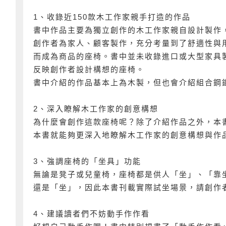
1、收錄近150款木工作家親手打造的作品
書中作品主要為獨立創作的木工作家親自設計製作
創作者為家人、顧客製作，充分考量到了舒適性與
而成為商品的座椅。書中並未收錄進口或大型家具
反映創作者設計構想的座椅。
書中介紹的作品基本上為木製，但也會介紹組合鋼
2、深入瞭解木工作家的創意構想
為什麼會創作這款座椅呢？除了介紹作品之外，本
本書就能夠更深入地瞭解木工作家的創意構想與作
3、強調座椅的「坐具」功能
無論是凳子或兒童椅，座椅都是供人「坐」、「靠
還是「坐」，因此本書刊載實際試坐場景，請創作
4、建議讀者們不妨動手作作看