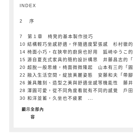
INDEX
2 序
7 第１章 椅凳的基本製作技巧
10 結構輕巧坐感舒適，伴隨適度緊張感 杉村徹
14 椅面小巧，在狹窄的廚房也好用 狐崎ゆうこ
15 源自夏克式家具的簡約設計構思 井藤昌志的
20 超脫一般思維，椅面微微隆起 山本有三的「
22 融入生活空間，綻放美麗姿態 安藤和夫「帶
26 兼具雕刻、造型之美與舒適坐感等機能性 藤
28 渾圓可愛，從不同角度看就有不同的感覺 戶
30 和洋並蓄，久坐也不疲累 ...
顯示全部內
容