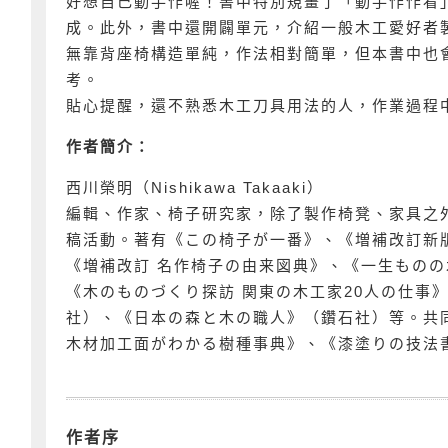
好想自己動手作喔！書中特別規畫了「動手作作看
成。此外，書中還開闢單元，介紹一般木工愛好者
無靠背座椅構造單純，作法相對簡單，但本書中也
考。
貼心提醒，還不熟悉木工刀具用法的人，作業過程
作者簡介：
西川榮明（Nishikawa Takaaki）
編輯、作家、椅子研究家，除了製作椅凳、家具之
稿活動。著有《この椅子が一番》、《増補改訂新
《増補改訂 名作椅子の由来図典》、《一生もの
《木のものづくり探訪 関東の木工家20人の仕事
社）、《日本の森と木の職人》（鑽石社）等。共
木材加工面がわかる樹種事典》、《漆塗りの技法
作者序