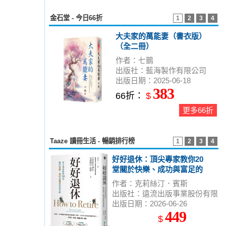
金石堂 - 今日66折
1
2
3
4
大夫家的萬能妻（書衣版）
（全二冊）
作者：七鵲
出版社：藍海製作有限公司
出版日期：2025-06-18
383
66折：
$
更多66折
Taaze 讀冊生活 - 暢銷排行榜
1
2
3
4
好好退休：頂尖專家教你20
堂關於快樂、成功與富足的
退休課
作者：克莉絲汀．賓斯
出版社：遠流出版事業股份有限
出版日期：2026-06-26
公司
449
$