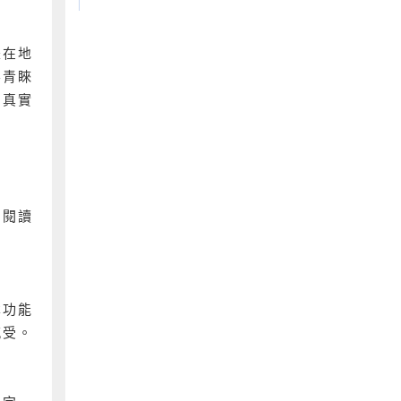
是在地
客青睞
夠真實
，閱讀
本功能
感受。