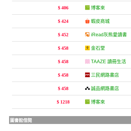
$ 406
博客來
$ 424
蝦皮商城
$ 452
iRead灰熊愛讀書
$ 458
金石堂
$ 458
TAAZE 讀冊生活
$ 458
三民網路書店
$ 458
誠品網路書店
$ 1218
博客來
圖書館借閱