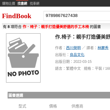
購物比價
找書網
找車網
FindBook
有
8
項符合
作．椅子：親手打造優美舒適的手工木椅
的圖書
作.椅子：親手打造優美
作者：
西川榮明
／ 譯者：
林麗秀
出版社：
良品文化
出版日期：2022-03-15
語言：繁體中文 規格：平裝 / 160頁 / 
圖書選購
型式
價格
供應商