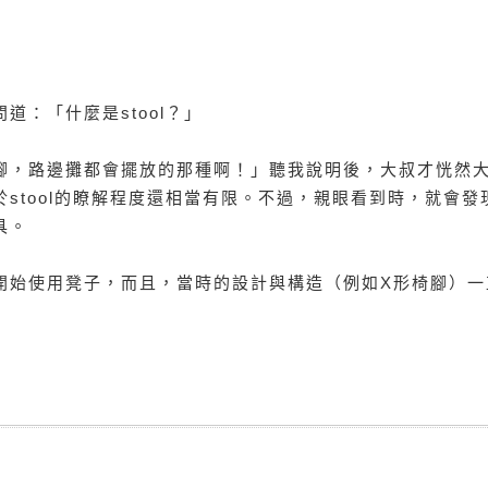
：「什麼是stool？」
腳，路邊攤都會擺放的那種啊！」聽我說明後，大叔才恍然
stool的瞭解程度還相當有限。不過，親眼看到時，就會發
具。
開始使用凳子，而且，當時的設計與構造（例如X形椅腳）一