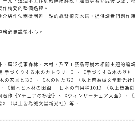
」單元，透過木工作家的詳細解說，連初學者都能得心應手
製作椅凳的整個過程。
會介紹作法稍微困難一點的靠背椅與木馬，提供讀者們創作
中務必更謹慎小心。
外，廣泛從事森林、木材，乃至工藝品等樹木相關主題的編
版 手づくりする木のカトラリー》、《手づりする木の器》
の木の家具と器》、《木の匠たち》（以上皆為誠文堂新光社
》、《樹木と木材の図鑑──日本の有用種101》（以上皆為
同著作《Yチェアの祕密》、《ウィンザーチェア大全》、《
書》（以上皆為誠文堂新光社）等。