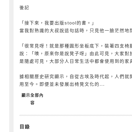
後記
「接下來，我要出版stool的書。」
當我對熟識的大叔說這句話時，只見他一臉茫然地問道
「很常見呀！就是那種圓形坐板底下，裝著四支椅
說：「噢，原來你是說凳子呀」由此可見，大家對於
是隨處可見，大部分人日常生活中都會使用到的家
據相關歷史研究顯示，自從古埃及時代起，人們就
用至今。即便並未發展出椅凳文化的...
顯示全部內
容
目錄