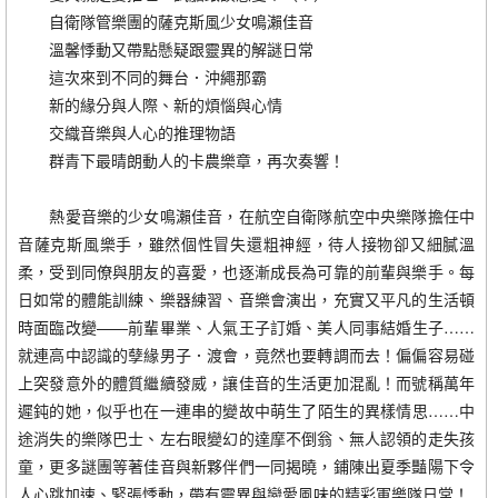
自衛隊管樂團的薩克斯風少女鳴瀨佳音
溫馨悸動又帶點懸疑跟靈異的解謎日常
這次來到不同的舞台．沖繩那霸
新的緣分與人際、新的煩惱與心情
交織音樂與人心的推理物語
群青下最晴朗動人的卡農樂章，再次奏響！
熱愛音樂的少女鳴瀨佳音，在航空自衛隊航空中央樂隊擔任中
音薩克斯風樂手，雖然個性冒失還粗神經，待人接物卻又細膩溫
柔，受到同僚與朋友的喜愛，也逐漸成長為可靠的前輩與樂手。每
日如常的體能訓練、樂器練習、音樂會演出，充實又平凡的生活頓
時面臨改變——前輩畢業、人氣王子訂婚、美人同事結婚生子……
就連高中認識的孽緣男子．渡會，竟然也要轉調而去！偏偏容易碰
上突發意外的體質繼續發威，讓佳音的生活更加混亂！而號稱萬年
遲鈍的她，似乎也在一連串的變故中萌生了陌生的異樣情思……中
途消失的樂隊巴士、左右眼變幻的達摩不倒翁、無人認領的走失孩
童，更多謎團等著佳音與新夥伴們一同揭曉，鋪陳出夏季豔陽下令
人心跳加速、緊張悸動，帶有靈異與戀愛風味的精彩軍樂隊日常！