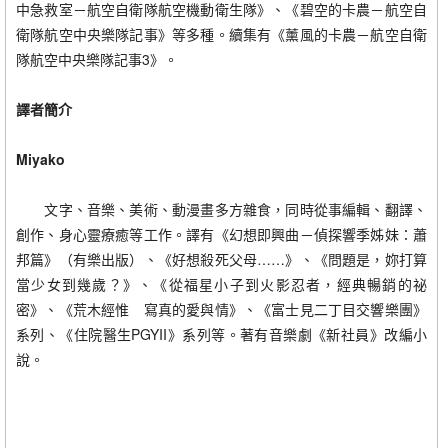
中急救室－航空自衛隊航空機動衛生隊》、《碧空的卡農－航空自
衛隊航空中央樂隊記事》等多種。續集有《薰風的卡農－航空自衛
隊航空中央樂隊記事3》。
譯者簡介
Miyako
文字、音樂、美術、動漫畫多方雜食，同時從事編輯、翻譯、
創作、身心靈療癒等工作。譯有《幻想即興曲－偵探響季姊妹：蕭
邦篇》（有樂出版）、《好想殺死父母……》、《問題是，妳打算
當少女到幾歲？》、《從福星小子到火影忍者，經典暢銷的祕
密》、《荒木經惟 寫真的愛與情》、《富士見二丁目交響樂團》
系列、《住院醫生PGYII》系列等。著有音樂劇《新社員》改編小
說。