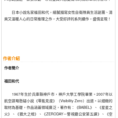
日本小說名家福田和代，細膩描寫女性自衛隊員生活謎團、清
爽又溫暖人心的日常推理之作，大受好評的系列續作，盛情呈現！
作者介紹
作者簡介
福田和代
1967年生於兵庫縣神戶市，神戶大學工學院畢業。2007年以
航空謀略懸疑小說《零能見度》（Visibility Zero）出道。以細緻的
取材為基礎，作品涵蓋領域廣泛，著作有：《BABEL》、《星星之
火》、《猶大之棺》、《ZERODAY－警視廳公安第五課》、《空