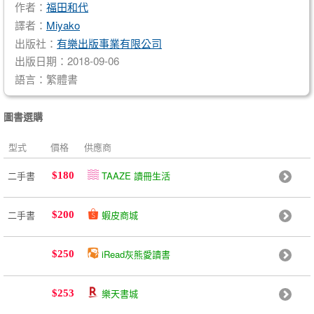
作者：
福田和代
譯者：
Miyako
出版社：
有樂出版事業有限公司
出版日期：2018-09-06
語言：繁體書
圖書選購
型式
價格
供應商
二手書
TAAZE 讀冊生活
$180
二手書
蝦皮商城
$200
iRead灰熊愛讀書
$250
樂天書城
$253