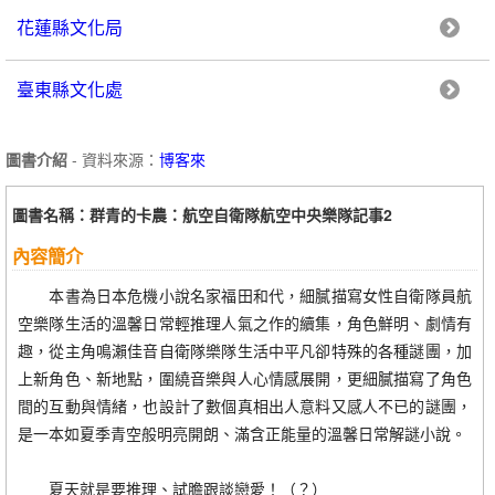
花蓮縣文化局
臺東縣文化處
圖書介紹
- 資料來源：
博客來
圖書名稱：群青的卡農：航空自衛隊航空中央樂隊記事2
內容簡介
本書為日本危機小說名家福田和代，細膩描寫女性自衛隊員航
空樂隊生活的溫馨日常輕推理人氣之作的續集，角色鮮明、劇情有
趣，從主角鳴瀨佳音自衛隊樂隊生活中平凡卻特殊的各種謎團，加
上新角色、新地點，圍繞音樂與人心情感展開，更細膩描寫了角色
間的互動與情緒，也設計了數個真相出人意料又感人不已的謎團，
是一本如夏季青空般明亮開朗、滿含正能量的溫馨日常解謎小說。
夏天就是要推理、試膽跟談戀愛！（？）