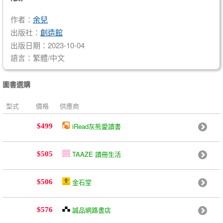
作者：
余兒
出版社：
創造館
出版日期：2023-10-04
語言：繁體/中文
圖書選購
型式
價格
供應商
iRead灰熊愛讀書
$499
TAAZE 讀冊生活
$505
金石堂
$506
誠品網路書店
$576