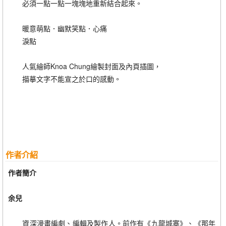
必須一點一點一塊塊地重新結合起來。
暖意萌點．幽默笑點．心痛
淚點
人氣繪師Knoa Chung繪製封面及內頁插圖，
描摹文字不能宣之於口的感動。
作者介紹
作者簡介
余兒
資深漫畫編劇、編輯及製作人。前作有《九龍城寨》、《那年