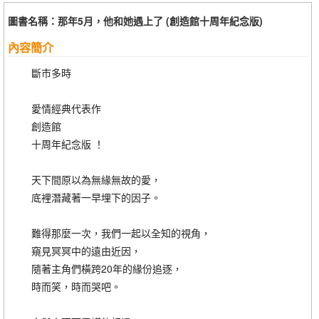
圖書名稱：那年5月，他和她遇上了 (創造館十周年紀念版)
內容簡介
斷市多時
愛情經典代表作
創造館
十周年紀念版 ！
天下間原以為無緣無故的愛，
底裡潛藏著一早埋下的因子。
難得那麼一次，我們一起以全知的視角，
窺見冥冥中的遠由近因，
隨著主角們橫跨20年的緣份追逐，
時而笑，時而哭吧。