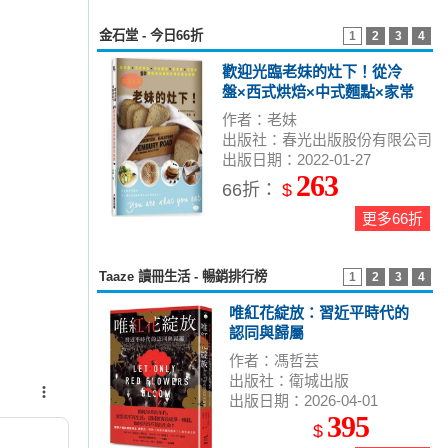
金石堂 - 今日66折
1
2
3
4
歡迎光臨老妹的灶下！從冷
盤×西式烘焙×中式麵點×家常
菜×甜點的50道低碳減醣美味
作者：老妹
無負擔全食譜
出版社：春光出版股份有限公司
出版日期：2022-01-27
263
66折：
$
更多66折
Taaze 讀冊生活 - 暢銷排行榜
1
2
3
4
唯紅花綻放：習近平時代的
認同與歸屬
作者：馮哲芸
出版社：衛城出版
出版日期：2026-04-01
395
$