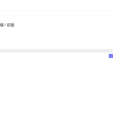
普通級 / 初版
回