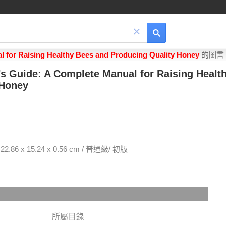
×
 for Raising Healthy Bees and Producing Quality Honey
的圖書
s Guide: A Complete Manual for Raising Healt
 Honey
6 x 15.24 x 0.56 cm / 普通級/ 初版
所屬目錄