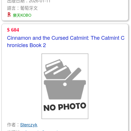
出版日期：2026-01-11
語言：葡萄牙文
樂天KOBO
$ 604
Cinnamon and the Cursed Catmint: The Catmint C
hronicles Book 2
作者：
Sterczyk