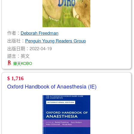
作者：
Deborah Freedman
出版社：
Penguin Young Readers Group
出版日期：2022-04-19
語言：英文
樂天KOBO
$ 1,716
Oxford Handbook of Anaesthesia (IE)