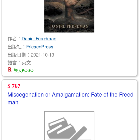
作者：
Daniel Freedman
出版社：
FriesenPress
出版日期：2021-10-13
語言：英文
樂天KOBO
$ 767
Miscegenation or Amalgamation: Fate of the Freed
man