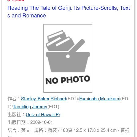
Reading The Tale of Genji: Its Picture-Scrolls, Text
s and Romance
作者：
Stanley-Baker
,
Richard
(EDT)/
Fuminobu
,
Murakami
(ED
T)/
Tambling
,
Jeremy
(EDT)
出版社：
Univ of Hawaii Pr
出版日期：2009-10-01
語言：英文 規格：精裝 / 188頁 / 2.5 x 17.8 x 25.4 cm / 普通