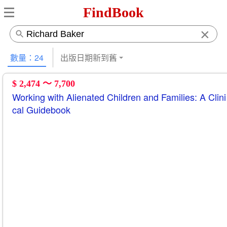
FindBook
×
數量：24
出版日期新到舊
$ 2,474 ～ 7,700
Working with Alienated Children and Families: A Clini
cal Guidebook