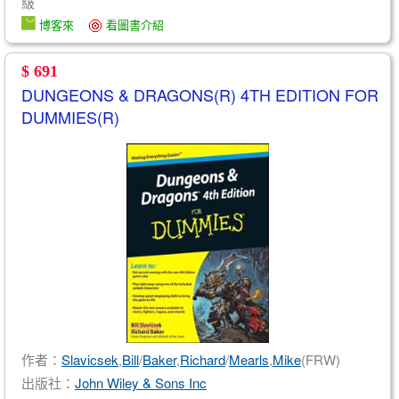
級
博客來
看圖書介紹
$ 691
DUNGEONS & DRAGONS(R) 4TH EDITION FOR
DUMMIES(R)
作者：
Slavicsek
,
Bill
/
Baker
,
Richard
/
Mearls
,
Mike
(FRW)
出版社：
John Wiley & Sons Inc