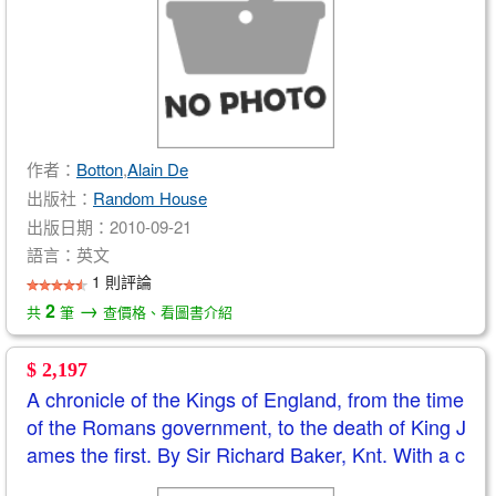
作者：
Botton
,
Alain De
出版社：
Random House
出版日期：2010-09-21
語言：英文
1 則評論
→
2
共
筆
查價格、看圖書介紹
$ 2,197
A chronicle of the Kings of England, from the time
of the Romans government, to the death of King J
ames the first. By Sir Richard Baker, Knt. With a c