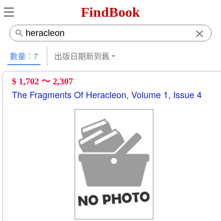
FindBook
×
數量：7
出版日期新到舊
$ 1,702 ～ 2,307
The Fragments Of Heracleon, Volume 1, Issue 4