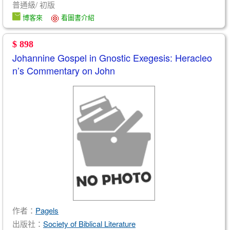
普通級/ 初版
博客來
看圖書介紹
$ 898
Johannine Gospel in Gnostic Exegesis: Heracleo
n’s Commentary on John
作者：
Pagels
出版社：
Society of Biblical Literature