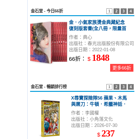
金石堂 - 今日66折
1
2
3
4
金．小氣家族燙金典藏紀念
復刻版套書(全八冊，限量首
刷贈品版)
作者：典心
出版社：春光出版股份有限公司
出版日期：2022-01-08
1848
66折：
$
更多66折
金石堂 - 暢銷排行榜
1
2
3
4
X尋寶探險隊56 蘋果、木馬
與屠刀：牛頓．希臘神話．
濃霧
作者：李國權
出版社：小角落文化
出版日期：2026-07-30
237
$