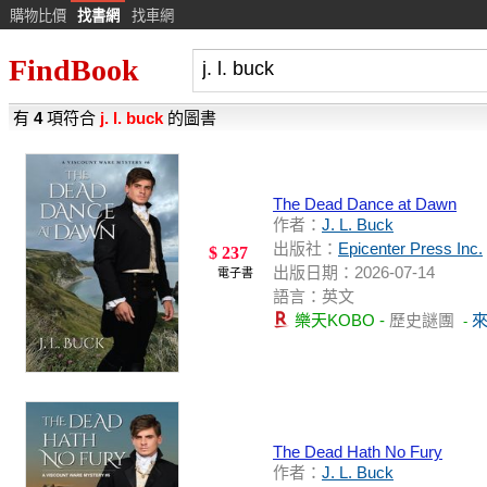
購物比價
找書網
找車網
FindBook
有
4
項符合
j. l. buck
的圖書
The Dead Dance at Dawn
作者：
J. L. Buck
出版社：
Epicenter Press Inc.
$ 237
出版日期：2026-07-14
電子書
語言：英文
樂天KOBO -
歷史謎團
-
The Dead Hath No Fury
作者：
J. L. Buck