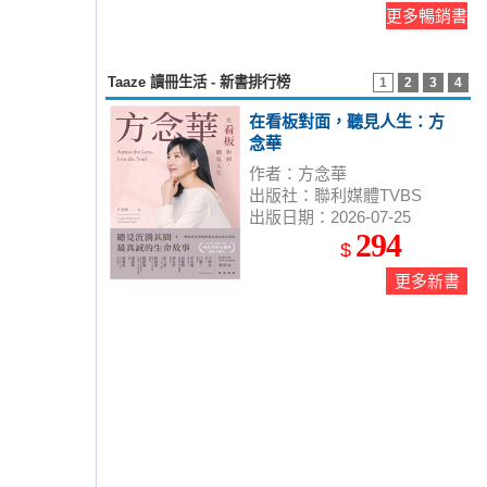
更多暢銷書
Taaze 讀冊生活 - 新書排行榜
1
2
3
4
在看板對面，聽見人生：方
念華
作者：方念華
出版社：聯利媒體TVBS
出版日期：2026-07-25
294
$
更多新書