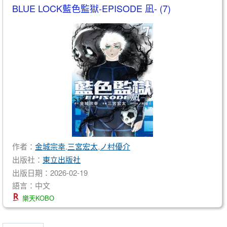
BLUE LOCK藍色監獄-EPISODE 凪- (7)
作者：
金城宗幸
,
三宮宏太
,
ノ村優介
出版社：
東立出版社
出版日期：2026-02-19
語言：中文
樂天KOBO