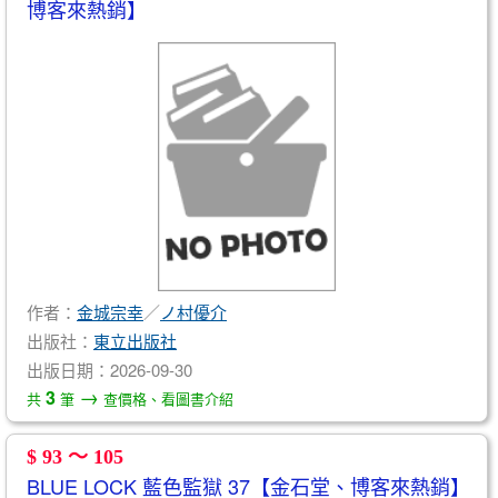
博客來熱銷】
作者：
金城宗幸
／
ノ村優介
出版社：
東立出版社
出版日期：2026-09-30
→
3
共
筆
查價格、看圖書介紹
$ 93 ～ 105
BLUE LOCK 藍色監獄 37【金石堂、博客來熱銷】