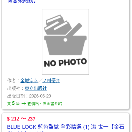
博客來熱銷】
作者：
金城宗幸
／
ノ村優介
出版社：
東立出版社
出版日期：2026-06-29
→
5
共
筆
查價格、看圖書介紹
$ 212 ～ 237
BLUE LOCK 藍色監獄 全彩精選 (1) 潔 世一【金石