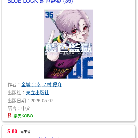
BLUE LOCK 藍色監獄 (35)
作者：
金城 宗幸
,
ノ村 優介
出版社：
東立出版社
出版日期：2026-05-07
語言：中文
樂天KOBO
$ 80
電子書