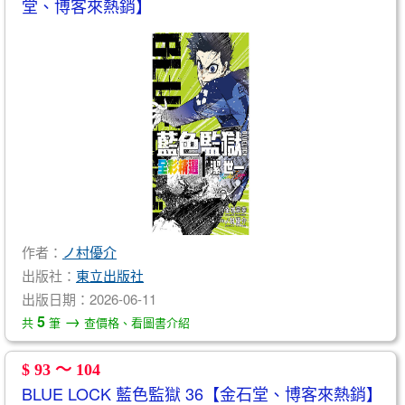
堂、博客來熱銷】
作者：
ノ村優介
出版社：
東立出版社
出版日期：2026-06-11
→
5
共
筆
查價格、看圖書介紹
$ 93 ～ 104
BLUE LOCK 藍色監獄 36【金石堂、博客來熱銷】