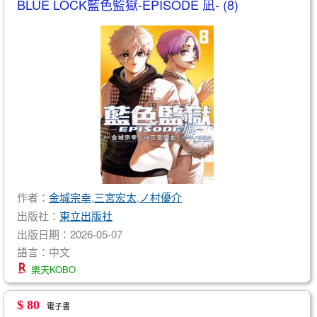
BLUE LOCK藍色監獄-EPISODE 凪- (8)
作者：
金城宗幸
,
三宮宏太
,
ノ村優介
出版社：
東立出版社
出版日期：2026-05-07
語言：中文
樂天KOBO
$ 80
電子書