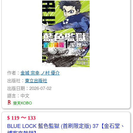
作者：
金城 宗幸
,
ノ村 優介
出版社：
東立出版社
出版日期：2026-07-02
語言：中文
樂天KOBO
$ 119 ～ 133
BLUE LOCK 藍色監獄 (首刷限定版) 37【金石堂、