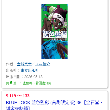
作者：
金城宗幸
／
ノ村優介
出版社：
東立出版社
出版日期：2026-05-18
→
5
共
筆
查價格、看圖書介紹
$ 119 ～ 133
BLUE LOCK 藍色監獄 (首刷限定版) 36【金石堂、
博客來熱銷】