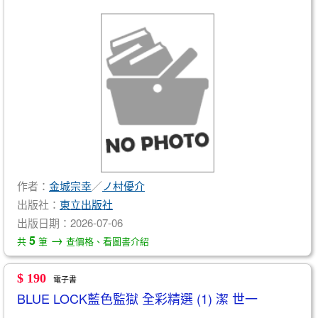
作者：
金城宗幸
／
ノ村優介
出版社：
東立出版社
出版日期：2026-07-06
→
5
共
筆
查價格、看圖書介紹
$ 190
電子書
BLUE LOCK藍色監獄 全彩精選 (1) 潔 世一