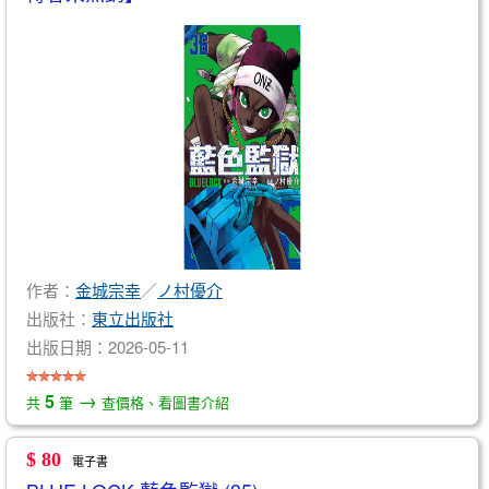
作者：
金城宗幸
／
ノ村優介
出版社：
東立出版社
出版日期：2026-05-11
→
5
共
筆
查價格、看圖書介紹
$ 80
電子書