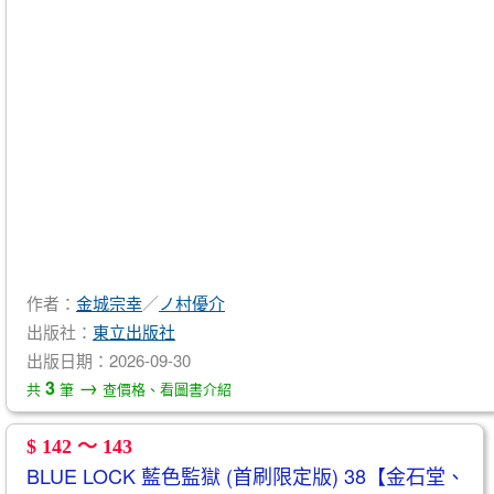
作者：
金城宗幸
／
ノ村優介
出版社：
東立出版社
出版日期：2026-09-30
→
3
共
筆
查價格、看圖書介紹
$ 142 ～ 143
BLUE LOCK 藍色監獄 (首刷限定版) 38【金石堂、