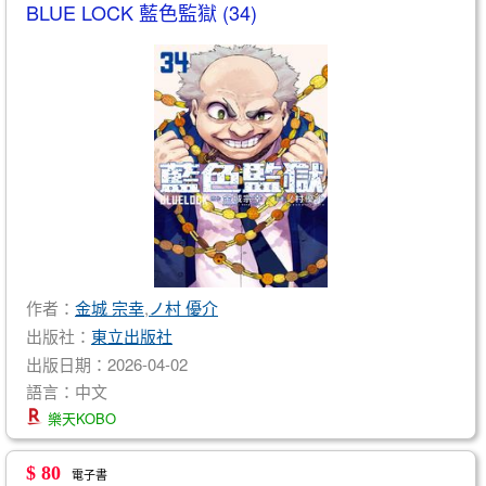
BLUE LOCK 藍色監獄 (34)
作者：
金城 宗幸
,
ノ村 優介
出版社：
東立出版社
出版日期：2026-04-02
語言：中文
樂天KOBO
$ 80
電子書