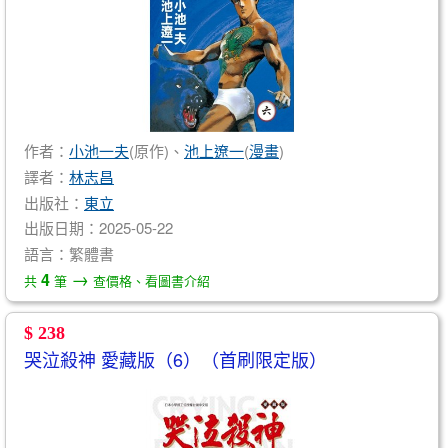
作者：
小池一夫
(原作)、
池上遼一
(
漫畫
)
譯者：
林志昌
出版社：
東立
出版日期：2025-05-22
語言：繁體書
→
4
共
筆
查價格、看圖書介紹
$ 238
哭泣殺神 愛藏版（6）（首刷限定版）