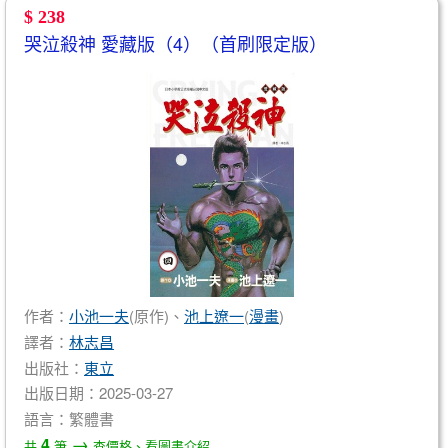
$ 238
哭泣殺神 愛藏版（4）（首刷限定版）
作者：
小池一夫
(原作)、
池上遼一
(
漫畫
)
譯者：
林志昌
出版社：
東立
出版日期：2025-03-27
語言：繁體書
→
4
共
筆
查價格、看圖書介紹