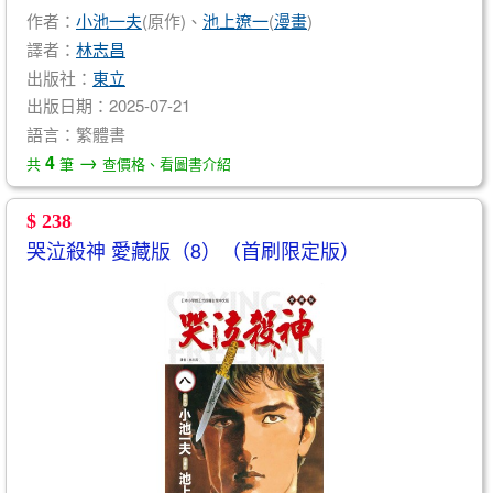
作者：
小池一夫
(原作)、
池上遼一
(
漫畫
)
譯者：
林志昌
出版社：
東立
出版日期：2025-07-21
語言：繁體書
→
4
共
筆
查價格、看圖書介紹
$ 238
哭泣殺神 愛藏版（8）（首刷限定版）