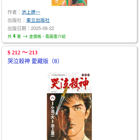
作者：
池上遼一
出版社：
東立出版社
出版日期：2025-08-22
→
4
共
筆
查價格、看圖書介紹
$ 212 ～ 213
哭泣殺神 愛藏版（8）