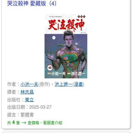
哭泣殺神 愛藏版（4）
作者：
小池一夫
(原作)、
池上遼一
(
漫畫
)
譯者：
林志昌
出版社：
東立
出版日期：2025-03-27
語言：繁體書
→
4
共
筆
查價格、看圖書介紹