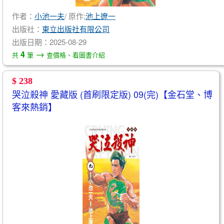
作者：
小池一夫
/ 原作;
池上遼一
出版社：
東立出版社有限公司
出版日期：2025-08-29
→
4
共
筆
查價格、看圖書介紹
$ 238
哭泣殺神 愛藏版 (首刷限定版) 09(完)【金石堂、博
客來熱銷】