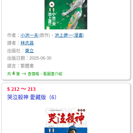
作者：
小池一夫
(原作)、
池上遼一
(
漫畫
)
譯者：
林志昌
出版社：
東立
出版日期：2025-06-30
語言：繁體書
→
4
共
筆
查價格、看圖書介紹
$ 212 ～ 213
哭泣殺神 愛藏版（6）