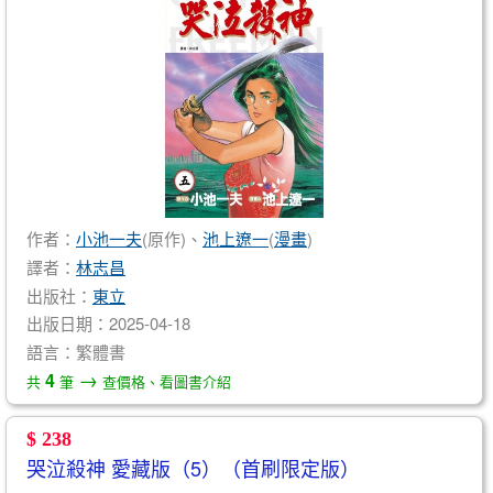
作者：
小池一夫
(原作)、
池上遼一
(
漫畫
)
譯者：
林志昌
出版社：
東立
出版日期：2025-04-18
語言：繁體書
→
4
共
筆
查價格、看圖書介紹
$ 238
哭泣殺神 愛藏版（5）（首刷限定版）