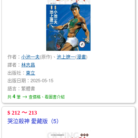
作者：
小池一夫
(原作)、
池上遼一
(
漫畫
)
譯者：
林志昌
出版社：
東立
出版日期：2025-05-15
語言：繁體書
→
4
共
筆
查價格、看圖書介紹
$ 212 ～ 213
哭泣殺神 愛藏版（5）