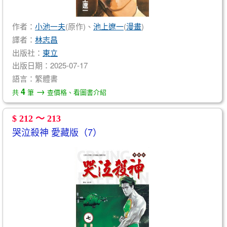
作者：
小池一夫
(原作)、
池上遼一
(
漫畫
)
譯者：
林志昌
出版社：
東立
出版日期：2025-07-17
語言：繁體書
→
4
共
筆
查價格、看圖書介紹
$ 212 ～ 213
哭泣殺神 愛藏版（7）