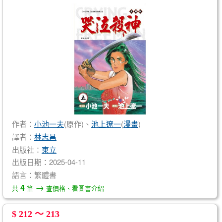
作者：
小池一夫
(原作)、
池上遼一
(
漫畫
)
譯者：
林志昌
出版社：
東立
出版日期：2025-04-11
語言：繁體書
→
4
共
筆
查價格、看圖書介紹
$ 212 ～ 213