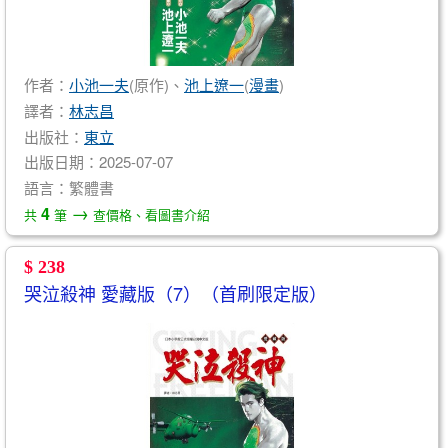
作者：
小池一夫
(原作)、
池上遼一
(
漫畫
)
譯者：
林志昌
出版社：
東立
出版日期：2025-07-07
語言：繁體書
→
4
共
筆
查價格、看圖書介紹
$ 238
哭泣殺神 愛藏版（7）（首刷限定版）