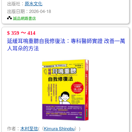
出版社：
原水文化
出版日期：2026-04-18
誠品網路書店
$ 359 ～ 414
延緩耳鳴重聽自我修復法：專科醫師實證 改善一萬
人耳朵的方法
作者：
木村至信
(（
Kimura Shinobu
）)