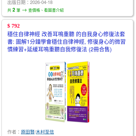
出版日期：2026-04-18
→
2
共
筆
查價格、看圖書介紹
$ 792
穩住自律神經 改善耳鳴重聽 的自我身心修復法套
書: 圖解1分鐘學會穩住自律神經, 修復身心的微習
慣練習+延緩耳鳴重聽自我修復法 (2冊合售)
作者：
原田賢
/
木村至信