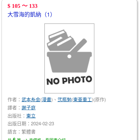
$ 105 ～ 133
大雪海的凱納（1）
作者：
武本糸会
(
漫畫
)、
弐瓶勉
(
東亜重工
)(原作)
譯者：
謝子庭
出版社：
東立
出版日期：2024-02-23
語言：繁體書
→
6
共
筆
查價格、看圖書介紹