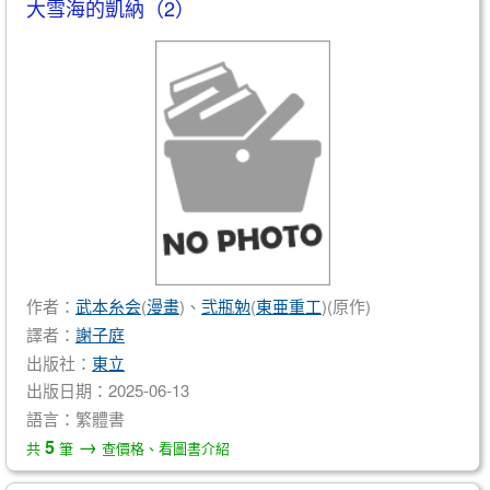
大雪海的凱納（2）
作者：
武本糸会
(
漫畫
)、
弐瓶勉
(
東亜重工
)(原作)
譯者：
謝子庭
出版社：
東立
出版日期：2025-06-13
語言：繁體書
→
5
共
筆
查價格、看圖書介紹