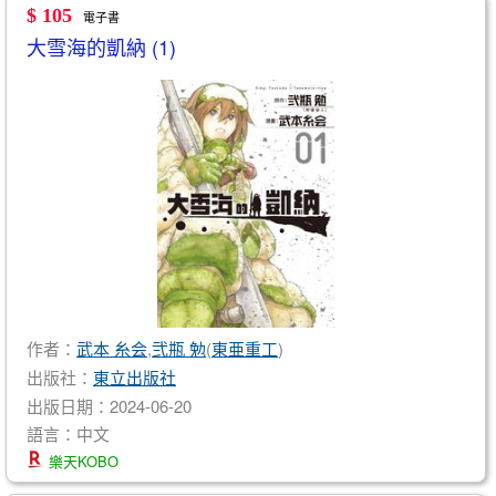
$ 105
電子書
大雪海的凱納 (1)
作者：
武本 糸会
,
弐瓶 勉
(
東亜重工
)
出版社：
東立出版社
出版日期：2024-06-20
語言：中文
樂天KOBO