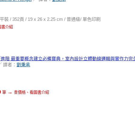
52頁 / 19 x 26 x 2.25 cm / 普通級/ 單色印刷
圖書介紹
進階 最重要概念建立必備寶典，室內設計立體動線邏輯與實作力完
／ 譯者：
劉秉承
→
9
筆
查價格、看圖書介紹