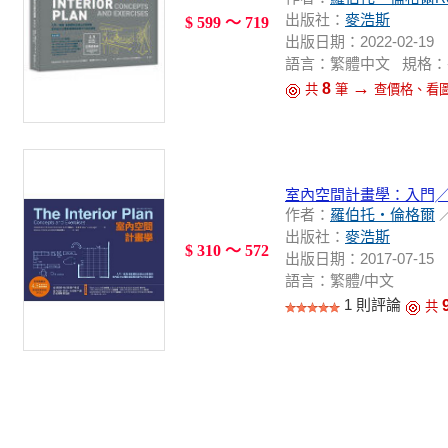
出版社：
麥浩斯
$ 599 ～ 719
出版日期：2022-02-19
語言：繁體中文 規格：平裝 / 3
→
8
共
筆
查價格、看
室內空間計畫學：入門╱
作者：
羅伯托‧倫格爾
出版社：
麥浩斯
$ 310 ～ 572
出版日期：2017-07-15
語言：繁體/中文
1 則評論
共