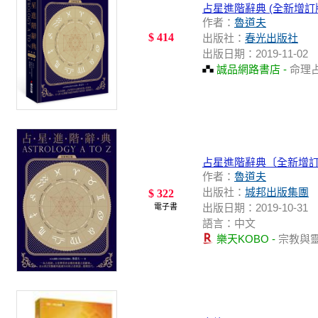
占星進階辭典 (全新增訂
作者：
魯道夫
$ 414
出版社：
春光出版社
出版日期：2019-11-02
誠品網路書店 -
命理
占星進階辭典〔全新增
作者：
魯道夫
出版社：
城邦出版集團
$ 322
出版日期：2019-10-31
電子書
語言：中文
樂天KOBO -
宗教與