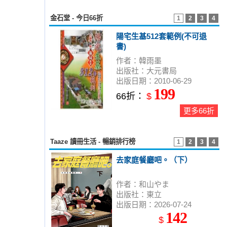
金石堂 - 今日66折
1
2
3
4
陽宅生基512套範例(不可退
書)
作者：韓雨墨
出版社：大元書局
出版日期：2010-06-29
199
66折：
$
更多66折
Taaze 讀冊生活 - 暢銷排行榜
1
2
3
4
去家庭餐廳吧。（下）
作者：和山やま
出版社：東立
出版日期：2026-07-24
142
$