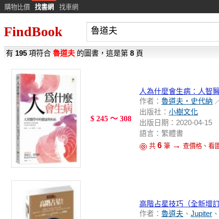
購物比價
找書網
找車網
FindBook
有
195
項符合
魯道夫
的圖書，這是第
8
頁
人為什麼會生病：人智
作者：
魯道夫‧史代納
出版社：
小樹文化
$ 245 ～ 308
出版日期：2020-04-15
語言：繁體書
→
6
共
筆
查價格、看
高階占星技巧（全新增
作者：
魯道夫
、
Jupiter