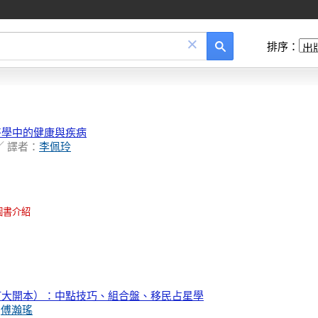
×
排序：
醫學中的健康與疾病
／ 譯者：
李佩玲
圖書介紹
訂大開本）：中點技巧、組合盤、移民占星學
、
傅瀚瑤