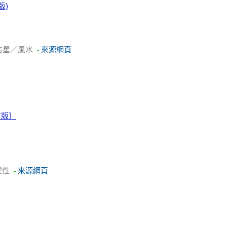
版)
占星／風水
來源網頁
-
訂版〕
靈性
來源網頁
-