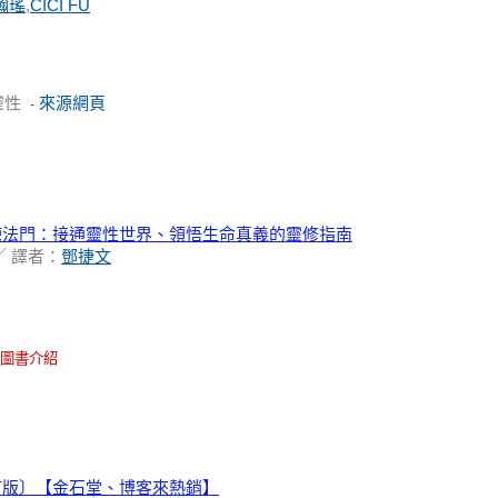
瀚瑤
,
CICI FU
靈性
來源網頁
-
練法門：接通靈性世界、領悟生命真義的靈修指南
／ 譯者：
鄧捷文
圖書介紹
訂版〕【金石堂、博客來熱銷】