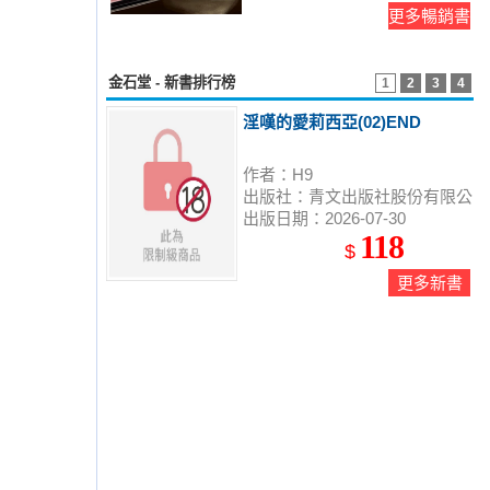
更多暢銷書
金石堂 - 新書排行榜
1
2
3
4
淫嘆的愛莉西亞(02)END
作者：H9
出版社：青文出版社股份有限公
出版日期：2026-07-30
司
118
$
更多新書