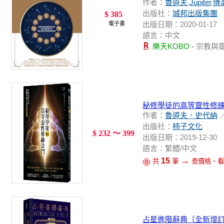
作者：
魯道夫
,
Jupiter
,
傅
出版社：
城邦出版集團
$ 385
出版日期：2020-01-17
電子書
語言：中文
樂天KOBO -
宗教與
秘修學徒的高等靈性修
作者：
魯道夫．史代納
出版社：
柿子文化
$ 232 ～ 399
出版日期：2019-12-30
語言：繁體/中文
→
15
共
筆
查價格、看
占星進階辭典〔全新增