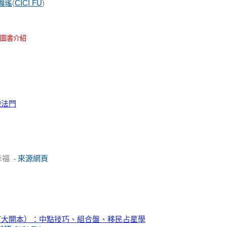
瀚瑤
(
CICI FU
)
圖書介紹
練法門
幸福
來源網頁
-
訂大開本）：中點技巧、組合盤、移民占星學