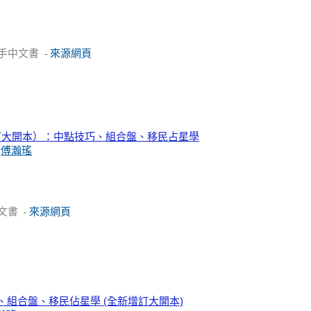
手中文書
來源網頁
-
訂大開本）：中點技巧、組合盤、移民占星學
、
傅瀚瑤
文書
來源網頁
-
、組合盤、移民佔星學 (全新增訂大開本)