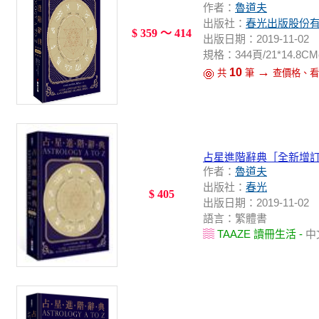
作者：
魯道夫
出版社：
春光出版股份
$ 359 ～ 414
出版日期：2019-11-02
規格：344頁/21*14.8C
→
10
共
筆
查價格、看
占星進階辭典［全新增
作者：
魯道夫
出版社：
春光
$ 405
出版日期：2019-11-02
語言：繁體書
TAAZE 讀冊生活 -
中