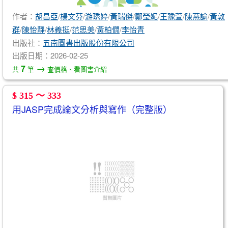
作者：
胡昌亞
/
楊文芬
/
游琇婷
/
黃瑞傑
/
鄭瑩妮
/
王豫萱
/
陳燕諭
/
黃敦
群
/
陳怡靜
/
林義挺
/
范思美
/
黃柏僩
/
李怡青
出版社：
五南圖書出版股份有限公司
出版日期：2026-02-25
→
7
共
筆
查價格、看圖書介紹
$ 315 ～ 333
用JASP完成論文分析與寫作（完整版）