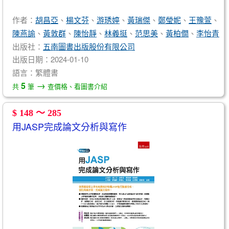
作者：
胡昌亞
、
楊文芬
、
游琇婷
、
黃瑞傑
、
鄭瑩妮
、
王豫萱
、
陳燕諭
、
黃敦群
、
陳怡靜
、
林義挺
、
范思美
、
黃柏僩
、
李怡青
出版社：
五南圖書出版股份有限公司
出版日期：2024-01-10
語言：繁體書
→
5
共
筆
查價格、看圖書介紹
$ 148 ～ 285
用JASP完成論文分析與寫作