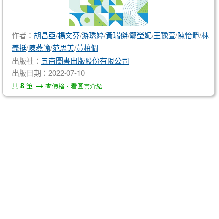
作者：
胡昌亞
/
楊文芬
/
游琇婷
/
黃瑞傑
/
鄭瑩妮
/
王豫萱
/
陳怡靜
/
林
義挺
/
陳燕諭
/
范思美
/
黃柏僩
出版社：
五南圖書出版股份有限公司
出版日期：2022-07-10
→
8
共
筆
查價格、看圖書介紹